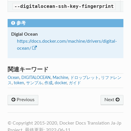
--digitalocean-ssh-key-fingerprint
D
参考
Digial Ocean
https://docs.docker.com/machine/drivers/digital-
ocean/
関連キーワード
Ocean
,
DIGITALOCEAN
,
Machine
,
ドロップレット
,
リファレン
ス
,
token
,
サンプル
,
作成
,
docker
,
ガイド
Previous
Next
© Copyright 2015-2020, Docker Docs Translation Ja-Jp
Project. 最終更新: 2022-06-11