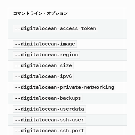
コマンドライン・オプション
環
--digitalocean-access-token
D
--digitalocean-image
D
--digitalocean-region
D
--digitalocean-size
D
--digitalocean-ipv6
D
--digitalocean-private-networking
D
--digitalocean-backups
D
--digitalocean-userdata
D
--digitalocean-ssh-user
D
--digitalocean-ssh-port
D