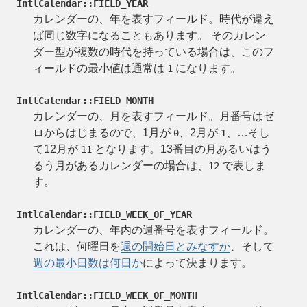
IntlCalendar::FIELD_YEAR
カレンダーの、年を表すフィールド。時代が違え
ば同じ数字になることもあります。 そのカレン
ダー型が複数の時代を持っている場合は、このフ
ィールドの最小値は通常は
になります。
1
IntlCalendar::FIELD_MONTH
カレンダーの、月を表すフィールド。月番号はゼ
ロからはじまるので、1月が
、2月が
、…そし
0
1
て12月が
となります。13番目の月あるいはう
11
るう月があるカレンダーの場合は、
で表しま
12
す。
IntlCalendar::FIELD_WEEK_OF_YEAR
カレンダーの、年内の週番号を表すフィールド。
これは、何曜日を
週の開始日とみなすか
、そして
週の最小日数は何日か
によって決まります。
IntlCalendar::FIELD_WEEK_OF_MONTH