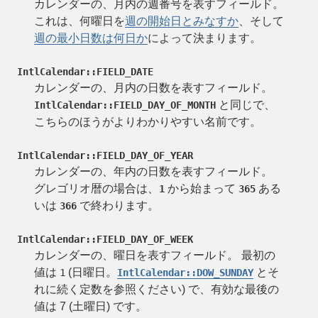
カレンダーの、月内の週番号を表すフィールド。
これは、何曜日を
週の開始日とみなすか
、そして
週の最小日数は何日か
によって決まります。
IntlCalendar::FIELD_DATE
カレンダーの、月内の日数を表すフィールド。
と同じで、
IntlCalendar::FIELD_DAY_OF_MONTH
こちらのほうがよりわかりやすい名前です。
IntlCalendar::FIELD_DAY_OF_YEAR
カレンダーの、年内の日数を表すフィールド。
グレゴリオ暦の場合は、
から始まって
ある
1
365
いは
で終わります。
366
IntlCalendar::FIELD_DAY_OF_WEEK
カレンダーの、曜日を表すフィールド。 最初の
値は
(日曜日。
とそ
1
IntlCalendar::DOW_SUNDAY
れに続く定数を参照ください) で、有効な最後の
値は 7 (土曜日) です。