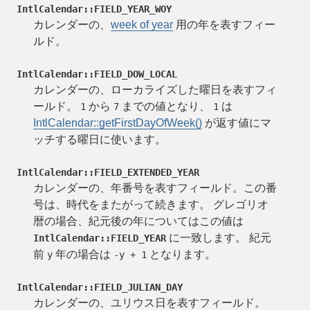
IntlCalendar::FIELD_YEAR_WOY
カレンダーの、
week of year
用の年を表すフィー
ルド。
IntlCalendar::FIELD_DOW_LOCAL
カレンダーの、ローカライズした曜日を表すフィ
ールド。
から
までの値となり、
は
1
7
1
IntlCalendar::getFirstDayOfWeek()
が返す値にマ
ッチする曜日に使います。
IntlCalendar::FIELD_EXTENDED_YEAR
カレンダーの、年番号を表すフィールド。この番
号は、時代をまたがって続きます。 グレゴリオ
暦の場合、紀元後の年についてはこの値は
に一致します。 紀元
IntlCalendar::FIELD_YEAR
前
年の場合は
となります。
y
-y + 1
IntlCalendar::FIELD_JULIAN_DAY
カレンダーの、ユリウス日を表すフィールド。