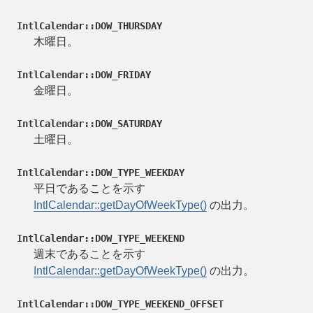
IntlCalendar::DOW_THURSDAY
木曜日。
IntlCalendar::DOW_FRIDAY
金曜日。
IntlCalendar::DOW_SATURDAY
土曜日。
IntlCalendar::DOW_TYPE_WEEKDAY
平日であることを示す
IntlCalendar::getDayOfWeekType()
の出力。
IntlCalendar::DOW_TYPE_WEEKEND
週末であることを示す
IntlCalendar::getDayOfWeekType()
の出力。
IntlCalendar::DOW_TYPE_WEEKEND_OFFSET