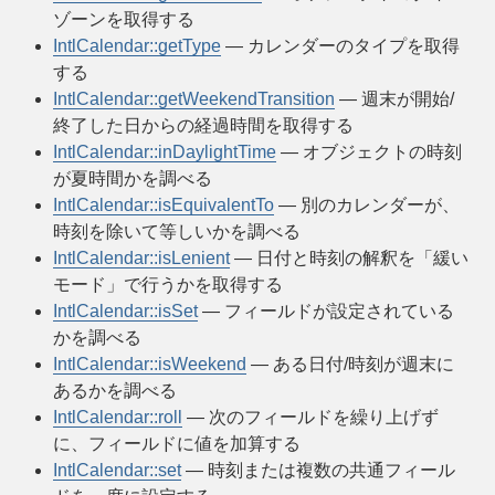
ゾーンを取得する
IntlCalendar::getType
— カレンダーのタイプを取得
する
IntlCalendar::getWeekendTransition
— 週末が開始/
終了した日からの経過時間を取得する
IntlCalendar::inDaylightTime
— オブジェクトの時刻
が夏時間かを調べる
IntlCalendar::isEquivalentTo
— 別のカレンダーが、
時刻を除いて等しいかを調べる
IntlCalendar::isLenient
— 日付と時刻の解釈を「緩い
モード」で行うかを取得する
IntlCalendar::isSet
— フィールドが設定されている
かを調べる
IntlCalendar::isWeekend
— ある日付/時刻が週末に
あるかを調べる
IntlCalendar::roll
— 次のフィールドを繰り上げず
に、フィールドに値を加算する
IntlCalendar::set
— 時刻または複数の共通フィール