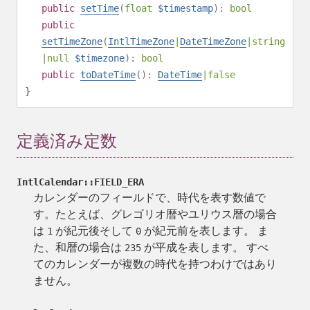
public
setTime
(
float
$timestamp
):
bool
public
setTimeZone
(
IntlTimeZone
|
DateTimeZone
|
string
|
null
$timezone
):
bool
public
toDateTime
():
DateTime
|
false
}
定義済み定数
IntlCalendar::FIELD_ERA
カレンダーのフィールドで、時代を表す数値で
す。たとえば、グレゴリオ暦やユリウス暦の場合
は
が紀元後そして
が紀元前を表します。 ま
1
0
た、和暦の場合は
が平成を表します。 すべ
235
てのカレンダーが複数の時代を持つわけではあり
ません。