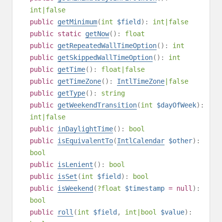
int
|
false
public
getMinimum
(
int
$field
):
int
|
false
public
static
getNow
():
float
public
getRepeatedWallTimeOption
():
int
public
getSkippedWallTimeOption
():
int
public
getTime
():
float
|
false
public
getTimeZone
():
IntlTimeZone
|
false
public
getType
():
string
public
getWeekendTransition
(
int
$dayOfWeek
):
int
|
false
public
inDaylightTime
():
bool
public
isEquivalentTo
(
IntlCalendar
$other
):
bool
public
isLenient
():
bool
public
isSet
(
int
$field
):
bool
public
isWeekend
(
?
float
$timestamp
=
null
):
bool
public
roll
(
int
$field
,
int
|
bool
$value
):