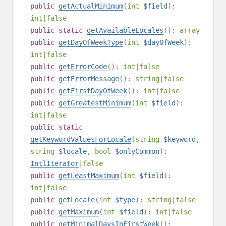
public
getActualMinimum
(
int
$field
):
int
|
false
public
static
getAvailableLocales
():
array
public
getDayOfWeekType
(
int
$dayOfWeek
):
int
|
false
public
getErrorCode
():
int
|
false
public
getErrorMessage
():
string
|
false
public
getFirstDayOfWeek
():
int
|
false
public
getGreatestMinimum
(
int
$field
):
int
|
false
public
static
getKeywordValuesForLocale
(
string
$keyword
,
string
$locale
,
bool
$onlyCommon
):
IntlIterator
|
false
public
getLeastMaximum
(
int
$field
):
int
|
false
public
getLocale
(
int
$type
):
string
|
false
public
getMaximum
(
int
$field
):
int
|
false
public
getMinimalDaysInFirstWeek
():