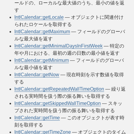
ールドの、ローカルな最大値のうち、最小の値を返
す
IntlCalendar::getLocale
— オブジェクトに関連付け
られたロケールを取得する
IntlCalendar::getMaximum
— フィールドのグローバ
ルな最大値を返す
IntlCalendar::getMinimalDaysInFirstWeek
— 特定の
年や月における、最初の週の日数の最小値を返す
IntlCalendar::getMinimum
— フィールドのグローバ
ルな最小値を返す
IntlCalendar::getNow
— 現在時刻を示す数値を取得
する
IntlCalendar::getRepeatedWallTimeOption
— 繰り返
される実時間を扱う際の振る舞いを取得する
IntlCalendar::getSkippedWallTimeOption
— スキッ
プされた実時間を扱う際の振る舞いを取得する
IntlCalendar::getTime
— このオブジェクトが表す時
刻を取得する
IntlCalendar::getTimeZone
— オブジェクトのタイム