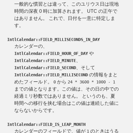
一般的な慣習とは違って、このユリウス日は現地
時間の深夜 0 時に加算されます。 UTC の正午で
はありません。 これで、日付を一意に特定しま
す。
IntlCalendar::FIELD_MILLISECONDS_IN_DAY
カレンダーの、
や
IntlCalendar::FIELD_HOUR_OF_DAY
、
IntlCalendar::FIELD_MINUTE
、そして
IntlCalendar::FIELD_SECOND
の情報をまと
IntlCalendar::FIELD_MILLISECOND
めたフィールド。
から
0
24 * 3600 * 1000 - 1
までの値となります。この値は、その日の中での
経過ミリ秒数ではありません。 というのも、夏
時間への移行を挟む場合はこの値は連続した値に
ならないからです。
IntlCalendar::FIELD_IS_LEAP_MONTH
カレンダーのフィールドで、値が
のときはうる
1