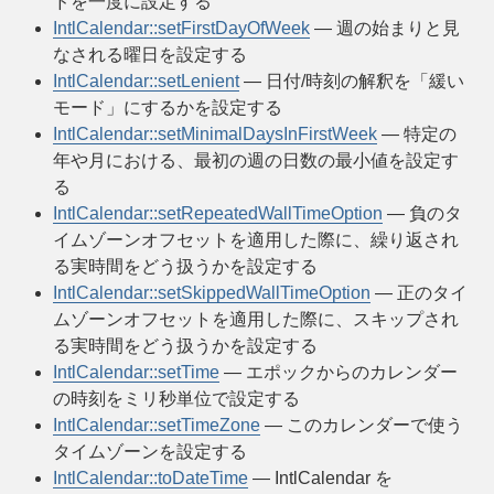
ドを一度に設定する
IntlCalendar::setFirstDayOfWeek
— 週の始まりと見
なされる曜日を設定する
IntlCalendar::setLenient
— 日付/時刻の解釈を「緩い
モード」にするかを設定する
IntlCalendar::setMinimalDaysInFirstWeek
— 特定の
年や月における、最初の週の日数の最小値を設定す
る
IntlCalendar::setRepeatedWallTimeOption
— 負のタ
イムゾーンオフセットを適用した際に、繰り返され
る実時間をどう扱うかを設定する
IntlCalendar::setSkippedWallTimeOption
— 正のタイ
ムゾーンオフセットを適用した際に、スキップされ
る実時間をどう扱うかを設定する
IntlCalendar::setTime
— エポックからのカレンダー
の時刻をミリ秒単位で設定する
IntlCalendar::setTimeZone
— このカレンダーで使う
タイムゾーンを設定する
IntlCalendar::toDateTime
— IntlCalendar を