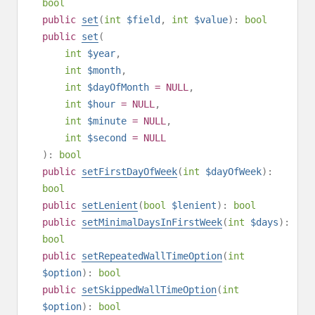
bool
public
set
(
int
$field
,
int
$value
):
bool
public
set
(
int
$year
,
int
$month
,
int
$dayOfMonth
= NULL
,
int
$hour
= NULL
,
int
$minute
= NULL
,
int
$second
= NULL
):
bool
public
setFirstDayOfWeek
(
int
$dayOfWeek
):
bool
public
setLenient
(
bool
$lenient
):
bool
public
setMinimalDaysInFirstWeek
(
int
$days
):
bool
public
setRepeatedWallTimeOption
(
int
$option
):
bool
public
setSkippedWallTimeOption
(
int
$option
):
bool