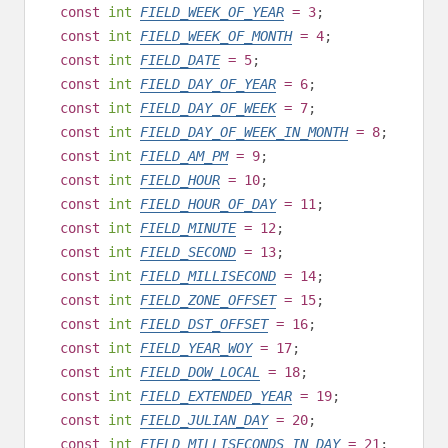
const
int
FIELD_WEEK_OF_YEAR
= 3
;
const
int
FIELD_WEEK_OF_MONTH
= 4
;
const
int
FIELD_DATE
= 5
;
const
int
FIELD_DAY_OF_YEAR
= 6
;
const
int
FIELD_DAY_OF_WEEK
= 7
;
const
int
FIELD_DAY_OF_WEEK_IN_MONTH
= 8
;
const
int
FIELD_AM_PM
= 9
;
const
int
FIELD_HOUR
= 10
;
const
int
FIELD_HOUR_OF_DAY
= 11
;
const
int
FIELD_MINUTE
= 12
;
const
int
FIELD_SECOND
= 13
;
const
int
FIELD_MILLISECOND
= 14
;
const
int
FIELD_ZONE_OFFSET
= 15
;
const
int
FIELD_DST_OFFSET
= 16
;
const
int
FIELD_YEAR_WOY
= 17
;
const
int
FIELD_DOW_LOCAL
= 18
;
const
int
FIELD_EXTENDED_YEAR
= 19
;
const
int
FIELD_JULIAN_DAY
= 20
;
const
int
FIELD_MILLISECONDS_IN_DAY
= 21
;