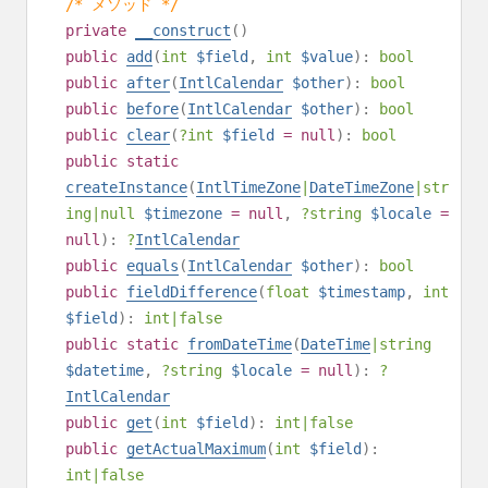
/* メソッド */
private
__construct
()
public
add
(
int
$field
,
int
$value
):
bool
public
after
(
IntlCalendar
$other
):
bool
public
before
(
IntlCalendar
$other
):
bool
public
clear
(
?
int
$field
=
null
):
bool
public
static
createInstance
(
IntlTimeZone
|
DateTimeZone
|
str
ing
|
null
$timezone
=
null
,
?
string
$locale
=
null
):
?
IntlCalendar
public
equals
(
IntlCalendar
$other
):
bool
public
fieldDifference
(
float
$timestamp
,
int
$field
):
int
|
false
public
static
fromDateTime
(
DateTime
|
string
$datetime
,
?
string
$locale
=
null
):
?
IntlCalendar
public
get
(
int
$field
):
int
|
false
public
getActualMaximum
(
int
$field
):
int
|
false