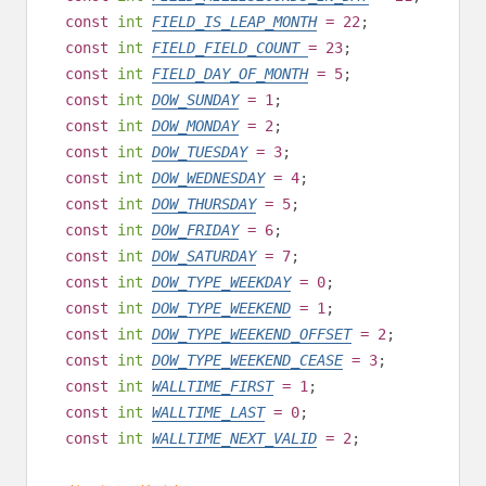
const
int
FIELD_IS_LEAP_MONTH
= 22
;
const
int
FIELD_FIELD_COUNT
= 23
;
const
int
FIELD_DAY_OF_MONTH
= 5
;
const
int
DOW_SUNDAY
= 1
;
const
int
DOW_MONDAY
= 2
;
const
int
DOW_TUESDAY
= 3
;
const
int
DOW_WEDNESDAY
= 4
;
const
int
DOW_THURSDAY
= 5
;
const
int
DOW_FRIDAY
= 6
;
const
int
DOW_SATURDAY
= 7
;
const
int
DOW_TYPE_WEEKDAY
= 0
;
const
int
DOW_TYPE_WEEKEND
= 1
;
const
int
DOW_TYPE_WEEKEND_OFFSET
= 2
;
const
int
DOW_TYPE_WEEKEND_CEASE
= 3
;
const
int
WALLTIME_FIRST
= 1
;
const
int
WALLTIME_LAST
= 0
;
const
int
WALLTIME_NEXT_VALID
= 2
;