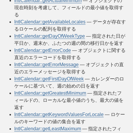
IntlCalendar::getActualMinimum
— オブジェクトの
現在時刻を考慮して、フィールドの最小値を取得す
る
IntlCalendar::getAvailableLocales
— データが存在す
るロケールの配列を取得する
IntlCalendar::getDayOfWeekType
— 指定された日が
平日か、週末か、ふたつの週の間の移行日かを返す
IntlCalendar::getErrorCode
— オブジェクトに関する
直近のエラーコードを取得する
IntlCalendar::getErrorMessage
— オブジェクトの直
近のエラーメッセージを取得する
IntlCalendar::getFirstDayOfWeek
— カレンダーのロ
ケールに基づいて、週の始めの日を返す
IntlCalendar::getGreatestMinimum
— 指定されたフ
ィールドの、ローカルな最小値のうち、最大の値を
返す
IntlCalendar::getKeywordValuesForLocale
— ロケー
ルのキーワードの値の集合を返す
IntlCalendar::getLeastMaximum
— 指定されたフィ