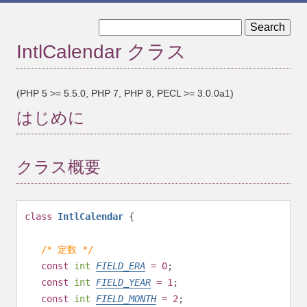
« MessageFormatter::setPattern
IntlCalendar::add »
IntlCalendar クラス
(PHP 5 >= 5.5.0, PHP 7, PHP 8, PECL >= 3.0.0a1)
はじめに
クラス概要
class
IntlCalendar
{
/* 定数 */
const
int
FIELD_ERA
= 0
;
const
int
FIELD_YEAR
= 1
;
const
int
FIELD_MONTH
= 2
;