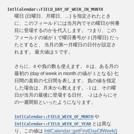
IntlCalendar::FIELD_DAY_OF_WEEK_IN_MONTH
曜日 (日曜日、月曜日、…) を指定されたとき
に、このフィールドには当月内でその曜日が何番
目に登場するのかを代入します。 つまり、この
フィールドの値が
で曜日番号が
(月曜日) だっ
1
2
たとすると、 当月の第一月曜日の日付が設定さ
れます。 最大値は
です。
5
さらに、
や負の数も使えます。
は、ある月の
0
0
最初の (day of week in month の値が
となる) 七
1
日間の直前の七日間を表します。 負の値を指定
した場合は、月末から数えます。
は、その曜
-1
日が当月の最後に登場する日付、
はさらにそ
-2
の一週間前といったようになります。
や
IntlCalendar::FIELD_WEEK_OF_MONTH
とは異な
IntlCalendar::FIELD_WEEK_OF_YEAR
り、この値は
IntlCalendar::getFirstDayOfWeek()