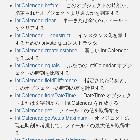
IntlCalendar::before
— このオブジェクトの時刻が、
指定されたオブジェクトより過去かを判定する
IntlCalendar::clear
— 単一または全てのフィールド
をクリアする
IntlCalendar::__construct
— インスタンス化を禁止
するための private なコンストラクタ
IntlCalendar::createInstance
— 新しい IntlCalendar
を作成する
IntlCalendar::equals
— ふたつの IntlCalendar オブジ
ェクトの時刻を比較する
IntlCalendar::fieldDifference
— 指定された時刻と、
このオブジェクトの時刻の差を計算する
IntlCalendar::fromDateTime
— DateTime オブジェク
トまたは文字列から、IntlCalendar を作成する
IntlCalendar::get
— フィールドの値を取得する
IntlCalendar::getActualMaximum
— オブジェクトの
現在時刻を考慮して、フィールドの最大値を取得す
る