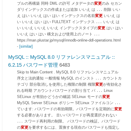
ブルの再構築 同時 DML の許可 メタデータの
変更
のみ セカン
ダリインデックスの作成または追加 いいえ は
削除 いい
...
え はい いいえ はい はい インデックスの名前
変更
いいえ は
い いいえ はい はい FULLTEXT インデックス
いいえ は
...
い いいえ いいえ いいえ インデックスタイプの
変更
はい はい
いいえ はい はい 構文および使用上のノート
...
https://man.plustar.jp/mysql/innodb-online-ddl-operations.html
-
[similar]
MySQL :: MySQL 8.0 リファレンスマニュアル ::
6.2.15 パスワード管理
6483
Skip to Main Content . MySQL 8.0 リファレンスマニュアル
序文と法的通知 一般情報 MySQL のインスト
カウントカ
...
テゴリ 部分取消しを使用した権限の制限 権限
変更
が有効化さ
れる時期 アカウントパスワードの割り当て パ
Linux
...
SELinux が有効かどうかの確認 SELinux モードの
変更
MySQL Server SELinux ポリシー SELinux ファイルコン
...
ています: パスワードの有効期限。パスワードを定期的に
変更
する必要があります。 古いパスワードが再度選択されない
スワード再利用の制限。 パスワードの検証。パスワード
...
の
変更
を要求するには、置換する現在のパスワードも指定し