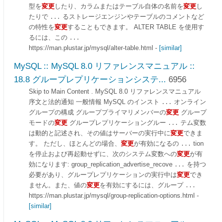
型を
変更
したり、カラムまたはテーブル自体の名前を
変更
し
たりで
るストレージエンジンやテーブルのコメントなど
...
の特性を
変更
することもできます。 ALTER TABLE を使用す
るには、この
...
https://man.plustar.jp/mysql/alter-table.html
-
[similar]
MySQL :: MySQL 8.0 リファレンスマニュアル ::
18.8 グループレプリケーションシステ...
6956
Skip to Main Content . MySQL 8.0 リファレンスマニュアル
序文と法的通知 一般情報 MySQL のインスト
オンライン
...
グループの構成 グループプライマリメンバーの
変更
グループ
モードの
変更
グループレプリケーショングルー
テム変数
...
は動的と記述され、その値はサーバーの実行中に
変更
できま
す。 ただし、ほとんどの場合、
変更
が有効になるの
tion
...
を停止および再起動せずに、次のシステム変数への
変更
が有
効になります: group_replication_advertise_recove
を持つ
...
必要があり、グループレプリケーションの実行中は
変更
でき
ません。また、値の
変更
を有効にするには、グループ
...
https://man.plustar.jp/mysql/group-replication-options.html
-
[similar]