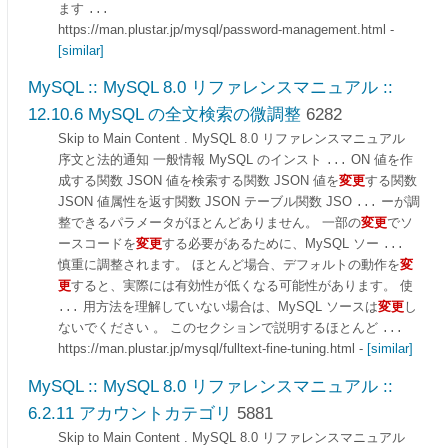
ます
...
https://man.plustar.jp/mysql/password-management.html
-
[similar]
MySQL :: MySQL 8.0 リファレンスマニュアル ::
12.10.6 MySQL の全文検索の微調整
6282
Skip to Main Content . MySQL 8.0 リファレンスマニュアル
序文と法的通知 一般情報 MySQL のインスト
ON 値を作
...
成する関数 JSON 値を検索する関数 JSON 値を
変更
する関数
JSON 値属性を返す関数 JSON テーブル関数 JSO
ーが調
...
整できるパラメータがほとんどありません。 一部の
変更
でソ
ースコードを
変更
する必要があるために、MySQL ソー
...
慎重に調整されます。 ほとんど場合、デフォルトの動作を
変
更
すると、実際には有効性が低くなる可能性があります。 使
用方法を理解していない場合は、MySQL ソースは
変更
し
...
ないでください 。 このセクションで説明するほとんど
...
https://man.plustar.jp/mysql/fulltext-fine-tuning.html
-
[similar]
MySQL :: MySQL 8.0 リファレンスマニュアル ::
6.2.11 アカウントカテゴリ
5881
Skip to Main Content . MySQL 8.0 リファレンスマニュアル