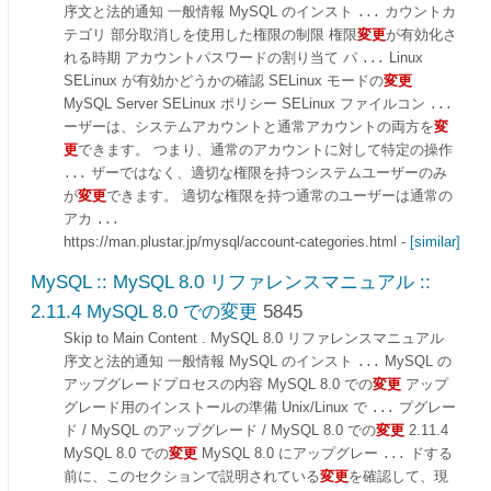
序文と法的通知 一般情報 MySQL のインスト
カウントカ
...
テゴリ 部分取消しを使用した権限の制限 権限
変更
が有効化さ
れる時期 アカウントパスワードの割り当て パ
Linux
...
SELinux が有効かどうかの確認 SELinux モードの
変更
MySQL Server SELinux ポリシー SELinux ファイルコン
...
ーザーは、システムアカウントと通常アカウントの両方を
変
更
できます。 つまり、通常のアカウントに対して特定の操作
ザーではなく、適切な権限を持つシステムユーザーのみ
...
が
変更
できます。 適切な権限を持つ通常のユーザーは通常の
アカ
...
https://man.plustar.jp/mysql/account-categories.html
-
[similar]
MySQL :: MySQL 8.0 リファレンスマニュアル ::
2.11.4 MySQL 8.0 での変更
5845
Skip to Main Content . MySQL 8.0 リファレンスマニュアル
序文と法的通知 一般情報 MySQL のインスト
MySQL の
...
アップグレードプロセスの内容 MySQL 8.0 での
変更
アップ
グレード用のインストールの準備 Unix/Linux で
プグレー
...
ド / MySQL のアップグレード / MySQL 8.0 での
変更
2.11.4
MySQL 8.0 での
変更
MySQL 8.0 にアップグレー
ドする
...
前に、このセクションで説明されている
変更
を確認して、現