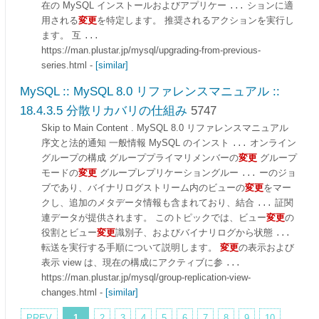
在の MySQL インストールおよびアプリケー
ションに適
...
用される
変更
を特定します。 推奨されるアクションを実行し
ます。 互
...
https://man.plustar.jp/mysql/upgrading-from-previous-
series.html
-
[similar]
MySQL :: MySQL 8.0 リファレンスマニュアル ::
18.4.3.5 分散リカバリの仕組み
5747
Skip to Main Content . MySQL 8.0 リファレンスマニュアル
序文と法的通知 一般情報 MySQL のインスト
オンライン
...
グループの構成 グループプライマリメンバーの
変更
グループ
モードの
変更
グループレプリケーショングルー
ーのジョ
...
ブであり、バイナリログストリーム内のビューの
変更
をマー
クし、追加のメタデータ情報も含まれており、結合
証関
...
連データが提供されます。 このトピックでは、ビュー
変更
の
役割とビュー
変更
識別子、およびバイナリログから状態
...
転送を実行する手順について説明します。
変更
の表示および
表示 view は、現在の構成にアクティブに参
...
https://man.plustar.jp/mysql/group-replication-view-
changes.html
-
[similar]
PREV
1
2
3
4
5
6
7
8
9
10