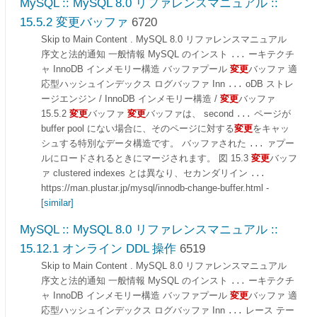
MySQL :: MySQL 8.0 リファレンスマニュアル ::
15.5.2 変更バッファ
6720
Skip to Main Content . MySQL 8.0 リファレンスマニュアル
序文と法的通知 一般情報 MySQL のインスト
ーキテクチ
...
ャ InnoDB インメモリー構造 バッファプール
変更
バッファ 適
応型ハッシュインデックス ログバッファ Inn
oDB ストレ
...
ージエンジン / InnoDB インメモリー構造 /
変更
バッファ
15.5.2
変更
バッファ
変更
バッファは、 second
ページが
...
buffer pool にない場合に、そのページに対する
変更
をキャッ
シュする特別なデータ構造です。 バッファされた
ァプー
...
ルにロードされるときにマージされます。 図 15.3
変更
バッフ
ァ clustered indexes とは異なり、セカンダリイン
...
https://man.plustar.jp/mysql/innodb-change-buffer.html
-
[similar]
MySQL :: MySQL 8.0 リファレンスマニュアル ::
15.12.1 オンライン DDL 操作
6519
Skip to Main Content . MySQL 8.0 リファレンスマニュアル
序文と法的通知 一般情報 MySQL のインスト
ーキテクチ
...
ャ InnoDB インメモリー構造 バッファプール
変更
バッファ 適
応型ハッシュインデックス ログバッファ Inn
レース テー
...