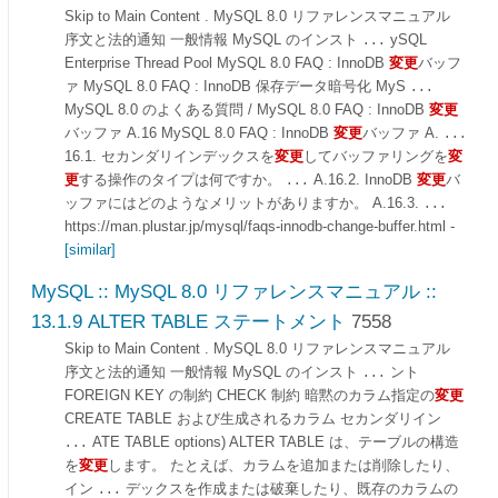
Skip to Main Content . MySQL 8.0 リファレンスマニュアル
序文と法的通知 一般情報 MySQL のインスト
ySQL
...
Enterprise Thread Pool MySQL 8.0 FAQ : InnoDB
変更
バッフ
ァ MySQL 8.0 FAQ : InnoDB 保存データ暗号化 MyS
...
MySQL 8.0 のよくある質問 / MySQL 8.0 FAQ : InnoDB
変更
バッファ A.16 MySQL 8.0 FAQ : InnoDB
変更
バッファ A.
...
16.1. セカンダリインデックスを
変更
してバッファリングを
変
更
する操作のタイプは何ですか。
A.16.2. InnoDB
変更
バ
...
ッファにはどのようなメリットがありますか。 A.16.3.
...
https://man.plustar.jp/mysql/faqs-innodb-change-buffer.html
-
[similar]
MySQL :: MySQL 8.0 リファレンスマニュアル ::
13.1.9 ALTER TABLE ステートメント
7558
Skip to Main Content . MySQL 8.0 リファレンスマニュアル
序文と法的通知 一般情報 MySQL のインスト
ント
...
FOREIGN KEY の制約 CHECK 制約 暗黙のカラム指定の
変更
CREATE TABLE および生成されるカラム セカンダリイン
ATE TABLE options) ALTER TABLE は、テーブルの構造
...
を
変更
します。 たとえば、カラムを追加または削除したり、
イン
デックスを作成または破棄したり、既存のカラムの
...