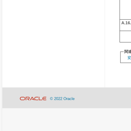
A.16
関
© 2022 Oracle