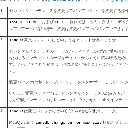
1.
セカンダリインデックスを変更してバッファリングを変更する操
、
および
操作では、セカンダリインデック
INSERT
UPDATE
DELETE
ッファプールにない場合、変更は変更バッファにバッファできま
2.
変更バッファにはどのようなメリットがありますか。
InnoDB
セカンダリインデックスページがバッファプールにない場合にセ
を受けるインデックスページをディスクからすぐに読み取るために必
す。 バッファされた変更は、他の読取り操作によってバッファプ
す。
3.
変更バッファは他のタイプのインデックスをサポートしています
いいえ。変更バッファでは、セカンダリインデックスのみがサポー
よび空間インデックスはサポートされていません。 全文インデッ
4.
は変更バッファにどのくらいの領域を使用しますか。
InnoDB
MySQL 5.6 で
構成オプショ
innodb_change_buffer_max_size