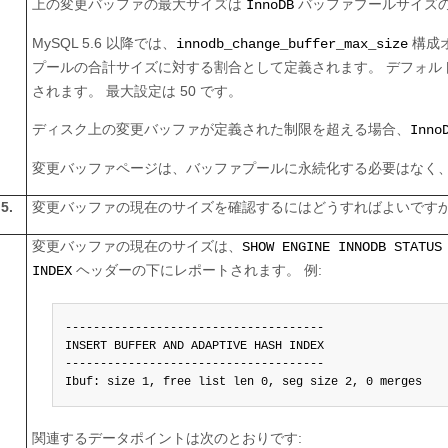
上の変更バッファの最大サイズは
バッファプールサイズの 
InnoDB
MySQL 5.6 以降では、
構成
innodb_change_buffer_max_size
プールの合計サイズに対する割合として定義されます。 デフォル
されます。 最大設定は 50 です。
ディスク上の変更バッファが定義された制限を超える場合、
Inno
変更バッファページは、バッファプールに永続化する必要はなく、
5.
変更バッファの現在のサイズを確認するにはどうすればよいです
変更バッファの現在のサイズは、
SHOW ENGINE INNODB STATUS
ヘッダーの下にレポートされます。 例:
INDEX
-------------------------------------

INSERT BUFFER AND ADAPTIVE HASH INDEX

-------------------------------------

Ibuf: size 1, free list len 0, seg size 2, 0 merges
関連するデータポイントは次のとおりです: