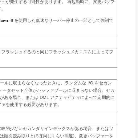
ュが発生する可能性があります。 再起動時に、変更バッフ
す。
を使用した低速なサーバー停止の一部として強制で
down=0
をフラッシュするのと同じフラッシュメカニズムによってフ
ールに収まらなくなったときに、ランダムな I/O をセカン
データセット全体がバッファプールに収まらない場合、セカ
がある場合、または DML アクティビティによって定期的に
ファを使用する必要があります。
比較的少ないセカンダリインデックスがある場合、またはソ
りは順次読み取りとほぼ同じくらい高速)、変更バッファーを