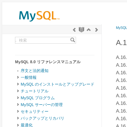
MySQ
.
A.
A.16
MySQL 8.0 リファレンスマニュアル
A.16
序文と法的通知
A.16
一般情報
A.16
MySQL のインストールとアップグレード
A.16
チュートリアル
A.16
MySQL プログラム
A.16
MySQL サーバーの管理
A.16
セキュリティー
A.16
バックアップとリカバリ
最適化
A.16