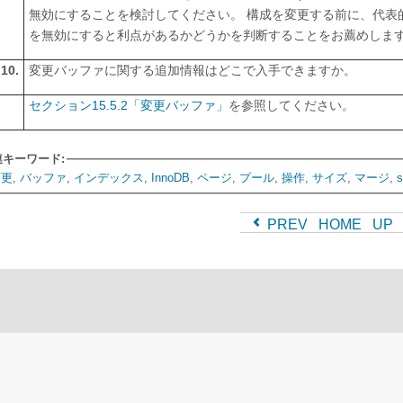
無効にすることを検討してください。 構成を変更する前に、代表
を無効にすると利点があるかどうかを判断することをお薦めしま
.10.
変更バッファに関する追加情報はどこで入手できますか。
セクション15.5.2「変更バッファ」
を参照してください。
連キーワード:
変更
,
バッファ
,
インデックス
,
InnoDB
,
ページ
,
プール
,
操作
,
サイズ
,
マージ
,
s
PREV
HOME
UP