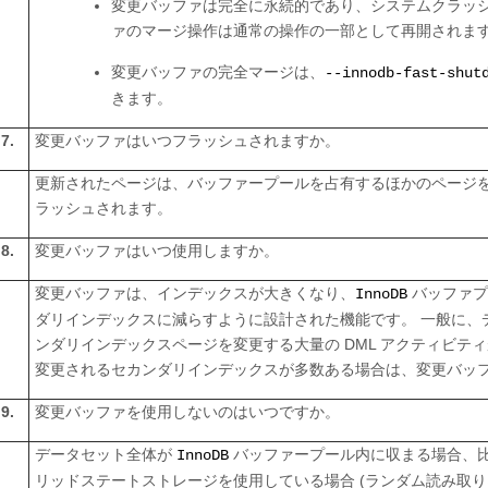
変更バッファは完全に永続的であり、システムクラッシ
ァのマージ操作は通常の操作の一部として再開されま
変更バッファの完全マージは、
--innodb-fast-shut
きます。
7.
変更バッファはいつフラッシュされますか。
更新されたページは、バッファープールを占有するほかのページ
ラッシュされます。
8.
変更バッファはいつ使用しますか。
変更バッファは、インデックスが大きくなり、
バッファプ
InnoDB
ダリインデックスに減らすように設計された機能です。 一般に、
ンダリインデックスページを変更する大量の DML アクティビティ
変更されるセカンダリインデックスが多数ある場合は、変更バッ
9.
変更バッファを使用しないのはいつですか。
データセット全体が
バッファープール内に収まる場合、
InnoDB
リッドステートストレージを使用している場合 (ランダム読み取