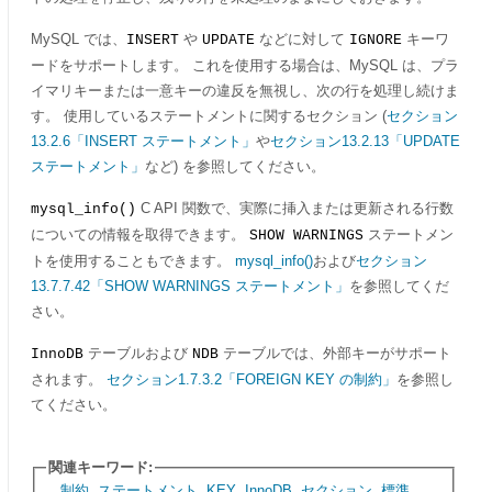
MySQL では、
や
などに対して
キーワ
INSERT
UPDATE
IGNORE
ードをサポートします。 これを使用する場合は、MySQL は、プラ
イマリキーまたは一意キーの違反を無視し、次の行を処理し続けま
す。 使用しているステートメントに関するセクション (
セクション
13.2.6「INSERT ステートメント」
や
セクション13.2.13「UPDATE
ステートメント」
など) を参照してください。
C API 関数で、実際に挿入または更新される行数
mysql_info()
についての情報を取得できます。
ステートメン
SHOW WARNINGS
トを使用することもできます。
mysql_info()
および
セクション
13.7.7.42「SHOW WARNINGS ステートメント」
を参照してくだ
さい。
テーブルおよび
テーブルでは、外部キーがサポート
InnoDB
NDB
されます。
セクション1.7.3.2「FOREIGN KEY の制約」
を参照し
てください。
関連キーワード:
制約
,
ステートメント
,
KEY
,
InnoDB
,
セクション
,
標準
,