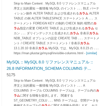
Skip to Main Content . MySQL 8.0 リファレンスマニュアル
序文と法的通知 一般情報 MySQL のインスト
BLE パーテ
...
ィション操作 ALTER TABLE および生成される
カラム
ALTER
TABLE の例 ALTER TABLESPACE ステートメント A
ス
...
テートメント FOREIGN KEY の制約 CHECK 制約 暗黙の
カ
ラム
指定の変更 CREATE TABLE および生成される
カラム
セ
カン
ダリインデックスと生成された
カラム
非表示
カラム
...
NDB_TABLE オプションの設定 CREATE TAB
ステートメ
...
ント / CREATE TABLE ステートメント / 非表示
カラム
13.1.20.10 非表示
カラム
MySQL では、MySQL 8.0.23 の
...
https://man.plustar.jp/mysql/invisible-columns.html
-
[similar]
MySQL :: MySQL 8.0 リファレンスマニュアル ::
26.8 INFORMATION_SCHEMA COLUMNS テ...
5175
Skip to Main Content . MySQL 8.0 リファレンスマニュアル
序文と法的通知 一般情報 MySQL のインスト
A
...
COLUMNS テーブル COLUMNS テーブルは、テーブル内の
カ
ラム
に関する情報を提供します。 関連する
ST_GEOMETRY_COLU
MNS テーブルは、空間データを
...
格納するテーブルの
カラム
に関する情報を提供します。 セク