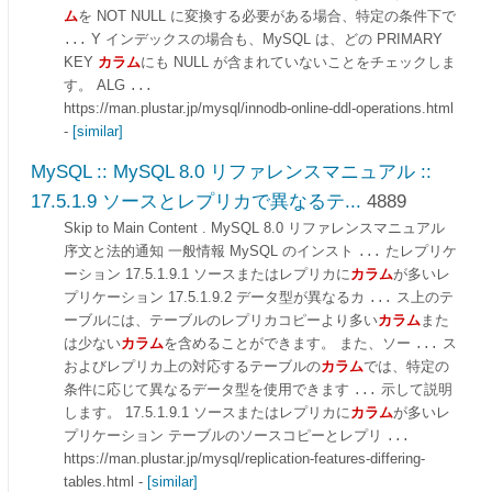
ム
を NOT NULL に変換する必要がある場合、特定の条件下で
Y インデックスの場合も、MySQL は、どの PRIMARY
...
KEY
カラム
にも NULL が含まれていないことをチェックしま
す。 ALG
...
https://man.plustar.jp/mysql/innodb-online-ddl-operations.html
-
[similar]
MySQL :: MySQL 8.0 リファレンスマニュアル ::
17.5.1.9 ソースとレプリカで異なるテ...
4889
Skip to Main Content . MySQL 8.0 リファレンスマニュアル
序文と法的通知 一般情報 MySQL のインスト
たレプリケ
...
ーション 17.5.1.9.1 ソースまたはレプリカに
カラム
が多いレ
プリケーション 17.5.1.9.2 データ型が異なるカ
ス上のテ
...
ーブルには、テーブルのレプリカコピーより多い
カラム
また
は少ない
カラム
を含めることができます。 また、ソー
ス
...
およびレプリカ上の対応するテーブルの
カラム
では、特定の
条件に応じて異なるデータ型を使用できます
示して説明
...
します。 17.5.1.9.1 ソースまたはレプリカに
カラム
が多いレ
プリケーション テーブルのソースコピーとレプリ
...
https://man.plustar.jp/mysql/replication-features-differing-
tables.html
-
[similar]