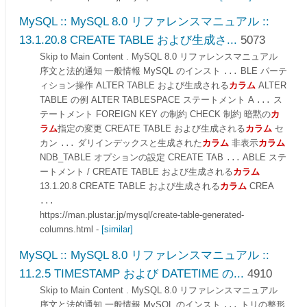
MySQL :: MySQL 8.0 リファレンスマニュアル ::
13.1.20.8 CREATE TABLE および生成さ...
5073
Skip to Main Content . MySQL 8.0 リファレンスマニュアル
序文と法的通知 一般情報 MySQL のインスト
BLE パーテ
...
ィション操作 ALTER TABLE および生成される
カラム
ALTER
TABLE の例 ALTER TABLESPACE ステートメント A
ス
...
テートメント FOREIGN KEY の制約 CHECK 制約 暗黙の
カ
ラム
指定の変更 CREATE TABLE および生成される
カラム
セ
カン
ダリインデックスと生成された
カラム
非表示
カラム
...
NDB_TABLE オプションの設定 CREATE TAB
ABLE ステ
...
ートメント / CREATE TABLE および生成される
カラム
13.1.20.8 CREATE TABLE および生成される
カラム
CREA
...
https://man.plustar.jp/mysql/create-table-generated-
columns.html
-
[similar]
MySQL :: MySQL 8.0 リファレンスマニュアル ::
11.2.5 TIMESTAMP および DATETIME の...
4910
Skip to Main Content . MySQL 8.0 リファレンスマニュアル
序文と法的通知 一般情報 MySQL のインスト
トリの整形
...