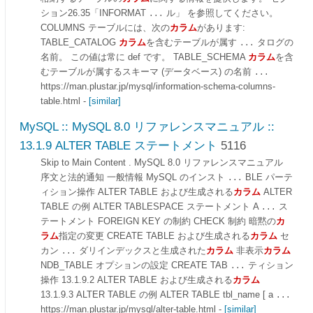
ション26.35「INFORMAT
ル」 を参照してください。
...
COLUMNS テーブルには、次の
カラム
があります:
TABLE_CATALOG
カラム
を含むテーブルが属す
タログの
...
名前。 この値は常に def です。 TABLE_SCHEMA
カラム
を含
むテーブルが属するスキーマ (データベース) の名前
...
https://man.plustar.jp/mysql/information-schema-columns-
table.html
-
[similar]
MySQL :: MySQL 8.0 リファレンスマニュアル ::
13.1.9 ALTER TABLE ステートメント
5116
Skip to Main Content . MySQL 8.0 リファレンスマニュアル
序文と法的通知 一般情報 MySQL のインスト
BLE パーテ
...
ィション操作 ALTER TABLE および生成される
カラム
ALTER
TABLE の例 ALTER TABLESPACE ステートメント A
ス
...
テートメント FOREIGN KEY の制約 CHECK 制約 暗黙の
カ
ラム
指定の変更 CREATE TABLE および生成される
カラム
セ
カン
ダリインデックスと生成された
カラム
非表示
カラム
...
NDB_TABLE オプションの設定 CREATE TAB
ティション
...
操作 13.1.9.2 ALTER TABLE および生成される
カラム
13.1.9.3 ALTER TABLE の例 ALTER TABLE tbl_name [ a
...
https://man.plustar.jp/mysql/alter-table.html
-
[similar]