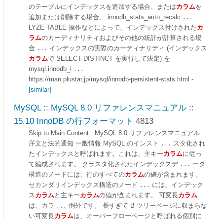
のテーブルにインデックスを追加する場合、または
カラム
を
追加または削除する場合、 innodb_stats_auto_recalc
...
LYZE TABLE 操作などによって、インデックス付けされた
カ
ラム
のカーディナリティおよびその他の統計が計算される場
合
インデックスの実際のカーディナリティ (インデックス
...
カラム
で SELECT DISTINCT を実行して決定) を
mysql.innodb_i
...
https://man.plustar.jp/mysql/innodb-persistent-stats.html
-
[similar]
MySQL :: MySQL 8.0 リファレンスマニュアル ::
15.10 InnoDB の行フォーマット
4813
Skip to Main Content . MySQL 8.0 リファレンスマニュアル
序文と法的通知 一般情報 MySQL のインスト
スタ化され
...
たインデックスと呼ばれます。これは、主キー
カラム
に従っ
て編成されます。 クラスタ化されたインデックスデ
ータ
...
構造のノードには、行のすべての
カラム
の値が含まれます。
セカンダリインデックス構造のノード
には、インデック
...
ス
カラム
と主キー
カラム
の値が含まれます。 可変長
カラム
は、カラ
例外です。 長すぎて B ツリーページに収まらな
...
い可変長
カラム
は、オーバーフローページと呼ばれる個別に