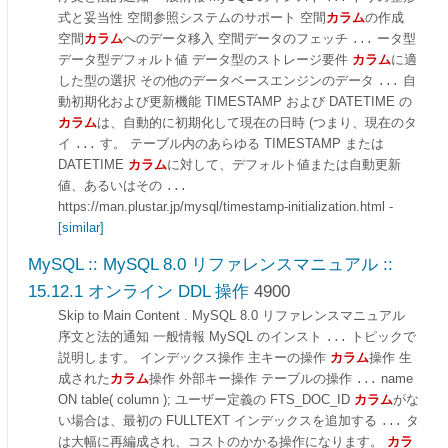
式と妥当性 空間参照システムのサポート 空間
カラム
の作成
空間
カラム
へのデータ移入 空間データのフェッチ
ータ型
...
データ型デフォルト値 データ型のストレージ要件
カラム
に適
した型の選択 その他のデータベースエンジンのデータ
自
...
動初期化および更新機能 TIMESTAMP および DATETIME の
カラム
は、自動的に初期化して現在の日時 (つまり、現在のタ
イ
す。 テーブル内のあらゆる TIMESTAMP または
...
DATETIME
カラム
に対して、デフォルト値または自動更新
値、あるいはその
...
https://man.plustar.jp/mysql/timestamp-initialization.html
-
[similar]
MySQL :: MySQL 8.0 リファレンスマニュアル ::
15.12.1 オンライン DDL 操作
4900
Skip to Main Content . MySQL 8.0 リファレンスマニュアル
序文と法的通知 一般情報 MySQL のインスト
トピックで
...
説明します。 インデックス操作 主キーの操作
カラム
操作 生
成された
カラム
操作 外部キー操作 テーブルの操作
name
...
ON table( column ); ユーザー定義の FTS_DOC_ID
カラム
がな
い場合は、最初の FULLTEXT インデックスを追加する
タ
...
は大幅に再編成され、コストのかかる操作になります。
カラ