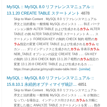
MySQL :: MySQL 8.0 リファレンスマニュアル ::
13.1.20 CREATE TABLE ステートメント
4878
Skip to Main Content . MySQL 8.0 リファレンスマニュアル
序文と法的通知 一般情報 MySQL のインスト
BLE パーテ
...
ィション操作 ALTER TABLE および生成される
カラム
ALTER
TABLE の例 ALTER TABLESPACE ステートメント A
ス
...
テートメント FOREIGN KEY の制約 CHECK 制約 暗黙の
カ
ラム
指定の変更 CREATE TABLE および生成される
カラム
セ
カン
ダリインデックスと生成された
カラム
非表示
カラム
...
NDB_TABLE オプションの設定 CREATE TAB
GN KEY
...
の制約 13.1.20.6 CHECK 制約 13.1.20.7 暗黙の
カラム
指定の
変更 13.1.20.8 CREATE TABLE および生成されるカ
...
https://man.plustar.jp/mysql/create-table.html
-
[similar]
MySQL :: MySQL 8.0 リファレンスマニュアル ::
15.8.10.1 永続的オプティマイザ統計...
4851
Skip to Main Content . MySQL 8.0 リファレンスマニュアル
序文と法的通知 一般情報 MySQL のインスト
lc が無効に
...
なっている場合は、インデックス付けされた
カラム
を大幅に
変更した後に ANALYZE TABLE ステートメントを実
既存
...