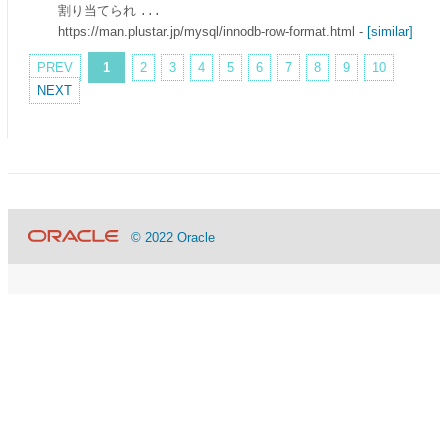
割り当てられ
...
https://man.plustar.jp/mysql/innodb-row-format.html
-
[similar]
PREV
1
2
3
4
5
6
7
8
9
10
NEXT
© 2022 Oracle