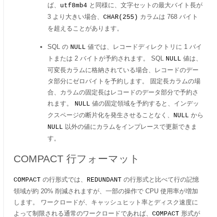
ば、
と同様に、文字セットの最大バイト長が
utf8mb4
3 より大きい場合、
カラムは 768 バイト
CHAR(255)
を超えることがあります。
SQL の
値では、レコードディレクトリに 1 バイ
NULL
トまたは 2 バイトが予約されます。 SQL
値は、
NULL
可変長カラムに格納されている場合、レコードのデー
タ部分にゼロバイトを予約します。 固定長カラムの場
合、カラムの固定長はレコードのデータ部分で予約さ
れます。
値の固定領域を予約すると、インデッ
NULL
クスページの断片化を発生させることなく、
から
NULL
以外の値にカラムをインプレースで更新できま
NULL
す。
COMPACT 行フォーマット
の行形式では、
の行形式と比べて行の記憶
COMPACT
REDUNDANT
領域が約 20% 削減されますが、一部の操作で CPU 使用率が増加
します。 ワークロードが、キャッシュヒット率とディスク速度に
よって制限される通常のワークロードであれば、
形式が
COMPACT