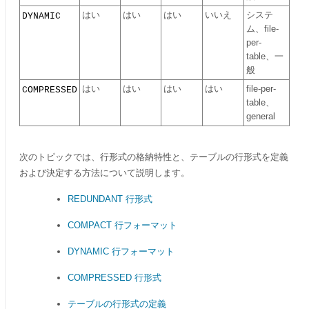
はい
はい
はい
いいえ
システ
DYNAMIC
ム、file-
per-
table、一
般
はい
はい
はい
はい
file-per-
COMPRESSED
table、
general
次のトピックでは、行形式の格納特性と、テーブルの行形式を定義
および決定する方法について説明します。
REDUNDANT 行形式
COMPACT 行フォーマット
DYNAMIC 行フォーマット
COMPRESSED 行形式
テーブルの行形式の定義