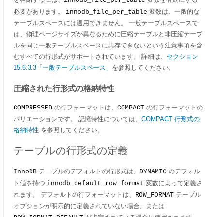
innodb_file_per_table
必要があります。
変数は、一般的な
innodb_file_per_table
テーブルスペースには適用できません。 一般テーブルスペースで
は、物理ページサイズが異なるために圧縮テーブルと非圧縮テーブ
ルを同じ一般テーブルスペースに共存できないという注意事項を含
むすべての行形式がサポートされています。 詳細は、
セクション
15.6.3.3「一般テーブルスペース」
を参照してください。
圧縮された行形式の格納特性
の行フォーマットは、
の行フォーマットの
COMPRESSED
COMPACT
バリエーションです。 記憶特性については、
COMPACT 行形式の
格納特性
を参照してください。
テーブルの行形式の定義
テーブルのデフォルトの行形式は、
のデフォル
InnoDB
DYNAMIC
ト値を持つ
変数によって定義さ
innodb_default_row_format
れます。 デフォルトの行フォーマットは、
テーブル
ROW_FORMAT
オプションが明示的に定義されていない場合、または