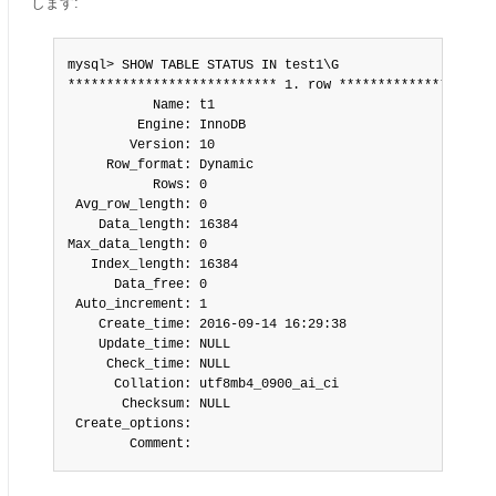
します:
mysql> SHOW TABLE STATUS IN test1\G

*************************** 1. row *********************
           Name: t1

         Engine: InnoDB

        Version: 10

     Row_format: Dynamic

           Rows: 0

 Avg_row_length: 0

    Data_length: 16384

Max_data_length: 0

   Index_length: 16384

      Data_free: 0

 Auto_increment: 1

    Create_time: 2016-09-14 16:29:38

    Update_time: NULL

     Check_time: NULL

      Collation: utf8mb4_0900_ai_ci

       Checksum: NULL

 Create_options:

        Comment: