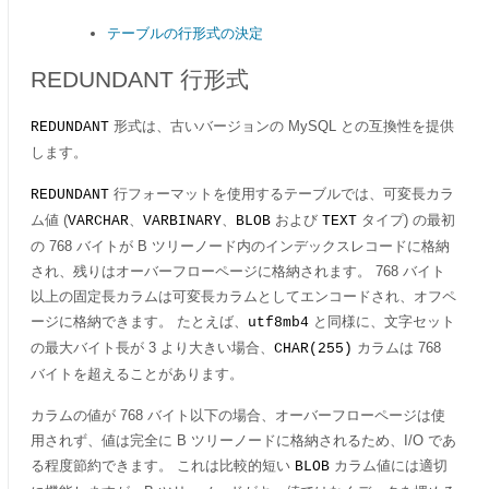
テーブルの行形式の決定
REDUNDANT 行形式
形式は、古いバージョンの MySQL との互換性を提供
REDUNDANT
します。
行フォーマットを使用するテーブルでは、可変長カラ
REDUNDANT
ム値 (
、
、
および
タイプ) の最初
VARCHAR
VARBINARY
BLOB
TEXT
の 768 バイトが B ツリーノード内のインデックスレコードに格納
され、残りはオーバーフローページに格納されます。 768 バイト
以上の固定長カラムは可変長カラムとしてエンコードされ、オフペ
ージに格納できます。 たとえば、
と同様に、文字セット
utf8mb4
の最大バイト長が 3 より大きい場合、
カラムは 768
CHAR(255)
バイトを超えることがあります。
カラムの値が 768 バイト以下の場合、オーバーフローページは使
用されず、値は完全に B ツリーノードに格納されるため、I/O であ
る程度節約できます。 これは比較的短い
カラム値には適切
BLOB