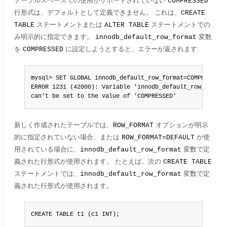
テーブルスペースでの使用がサポートされていない
COMPRESSED
行形式は、デフォルトとして定義できません。 これは、
CREATE
ステートメントまたは
ステートメントでの
TABLE
ALTER TABLE
み明示的に指定できます。
変数
innodb_default_row_format
を
に設定しようとすると、エラーが返されます:
COMPRESSED
mysql> SET GLOBAL innodb_default_row_format=COMPRESSED;

ERROR 1231 (42000): Variable 'innodb_default_row_format'
can't be set to the value of 'COMPRESSED'
新しく作成されたテーブルでは、
オプションが明示
ROW_FORMAT
的に指定されていない場合、または
が使
ROW_FORMAT=DEFAULT
用されている場合に、
変数で定
innodb_default_row_format
義された行形式が使用されます。 たとえば、次の
CREATE TABLE
ステートメントでは、
変数で定
innodb_default_row_format
義された行形式が使用されます。
CREATE TABLE t1 (c1 INT);