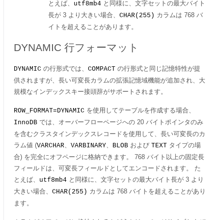
とえば、
と同様に、文字セットの最大バイト
utf8mb4
長が 3 より大きい場合、
カラムは 768 バ
CHAR(255)
イトを超えることがあります。
DYNAMIC 行フォーマット
の行形式では、
の行形式と同じ記憶特性が提
DYNAMIC
COMPACT
供されますが、長い可変長カラムの拡張記憶域機能が追加され、大
規模なインデックスキー接頭辞がサポートされます。
を使用してテーブルを作成する場合、
ROW_FORMAT=DYNAMIC
では、オーバーフローページへの 20 バイトポインタのみ
InnoDB
を含むクラスタインデックスレコードを使用して、長い可変長のカ
ラム値 (
、
、
および
タイプの場
VARCHAR
VARBINARY
BLOB
TEXT
合) を完全にオフページに格納できます。 768 バイト以上の固定長
フィールドは、可変長フィールドとしてエンコードされます。 た
とえば、
と同様に、文字セットの最大バイト長が 3 より
utf8mb4
大きい場合、
カラムは 768 バイトを超えることがあり
CHAR(255)
ます。