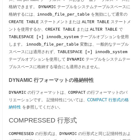
格納できます。
テーブルをシステムテーブルスペースに
DYNAMIC
格納するには、
を無効にして通常の
innodb_file_per_table
ステートメントまたは
ステートメ
CREATE TABLE
ALTER TABLE
ントを使用するか、
または
で
CREATE TABLE
ALTER TABLE
テーブルオプションを使用
TABLESPACE [=] innodb_system
します。
変数は、一般的なテーブル
innodb_file_per_table
スペースには適用されず、
TABLESPACE [=] innodb_system
テーブルオプションを使用して
テーブルをシステムテー
DYNAMIC
ブルスペースに格納する場合にも適用されません。
DYNAMIC 行フォーマットの格納特性
の行フォーマットは、
の行フォーマットのバ
DYNAMIC
COMPACT
リエーションです。 記憶特性については、
COMPACT 行形式の格
納特性
を参照してください。
COMPRESSED 行形式
の行形式は、
の行形式と同じ記憶特性およ
COMPRESSED
DYNAMIC