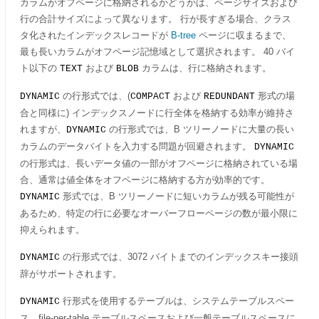
カラムがオフページに格納されるかどうかは、ページサイズおよび
行の合計サイズによって異なります。 行が長すぎる場合、クラス
タ化されたインデックスレコードが
B-tree
ページに収まるまで、
最も長いカラムがオフページ記憶域として選択されます。 40 バイ
ト以下の
および
カラムは、行に格納されます。
TEXT
BLOB
の行形式では、(
および
形式の場
DYNAMIC
COMPACT
REDUNDANT
合と同様に) インデックスノードに行全体を格納する効率が維持さ
れますが、
の行形式では、B ツリーノードに大量の長い
DYNAMIC
カラムのデータバイトを入力する問題が回避されます。
DYNAMIC
の行形式は、長いデータ値の一部がオフページに格納されている場
合、通常は値全体をオフページに格納する方が効率的です。
形式では、B ツリーノードに短いカラムが残る可能性が
DYNAMIC
あるため、特定の行に必要なオーバーフローページの数が最小限に
抑えられます。
の行形式では、3072 バイトまでのインデックスキー接頭
DYNAMIC
辞がサポートされます。
行形式を使用するテーブルは、システムテーブルスペー
DYNAMIC
ス、file-per-table テーブルスペースおよび一般テーブルスペースに