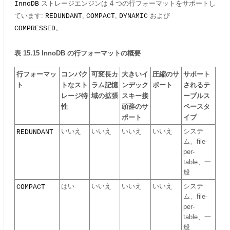
ストレージエンジンは 4 つの行フォーマットをサポートし
InnoDB
ています:
,
,
および
REDUNDANT
COMPACT
DYNAMIC
。
COMPRESSED
表 15.15 InnoDB の行フォーマットの概要
行フォーマッ
コンパク
可変長カ
大きいイ
圧縮のサ
サポート
ト
トなスト
ラム記憶
ンデック
ポート
されるテ
レージ特
域の拡張
スキー接
ーブルス
性
頭辞のサ
ペースタ
ポート
イプ
いいえ
いいえ
いいえ
いいえ
システ
REDUNDANT
ム、file-
per-
table、一
般
はい
いいえ
いいえ
いいえ
システ
COMPACT
ム、file-
per-
table、一
般