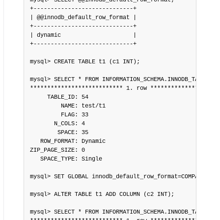
mysql> SELECT @@innodb_default_row_format;

+-----------------------------+

| @@innodb_default_row_format |

+-----------------------------+

| dynamic                     |

+-----------------------------+

mysql> CREATE TABLE t1 (c1 INT);

mysql> SELECT * FROM INFORMATION_SCHEMA.INNODB_TABLES W
*************************** 1. row *********************
     TABLE_ID: 54

         NAME: test/t1

         FLAG: 33

       N_COLS: 4

        SPACE: 35

   ROW_FORMAT: Dynamic

ZIP_PAGE_SIZE: 0

   SPACE_TYPE: Single

mysql> SET GLOBAL innodb_default_row_format=COMPACT;

mysql> ALTER TABLE t1 ADD COLUMN (c2 INT);

mysql> SELECT * FROM INFORMATION_SCHEMA.INNODB_TABLES W