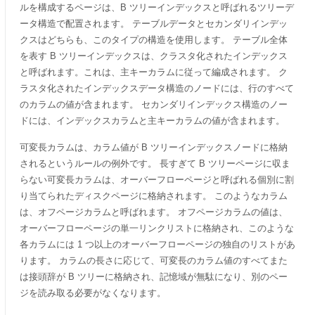
ルを構成するページは、B ツリーインデックスと呼ばれるツリーデ
ータ構造で配置されます。 テーブルデータとセカンダリインデッ
クスはどちらも、このタイプの構造を使用します。 テーブル全体
を表す B ツリーインデックスは、クラスタ化されたインデックス
と呼ばれます。これは、主キーカラムに従って編成されます。 ク
ラスタ化されたインデックスデータ構造のノードには、行のすべて
のカラムの値が含まれます。 セカンダリインデックス構造のノー
ドには、インデックスカラムと主キーカラムの値が含まれます。
可変長カラムは、カラム値が B ツリーインデックスノードに格納
されるというルールの例外です。 長すぎて B ツリーページに収ま
らない可変長カラムは、オーバーフローページと呼ばれる個別に割
り当てられたディスクページに格納されます。 このようなカラム
は、オフページカラムと呼ばれます。 オフページカラムの値は、
オーバーフローページの単一リンクリストに格納され、このような
各カラムには 1 つ以上のオーバーフローページの独自のリストがあ
ります。 カラムの長さに応じて、可変長のカラム値のすべてまた
は接頭辞が B ツリーに格納され、記憶域が無駄になり、別のペー
ジを読み取る必要がなくなります。