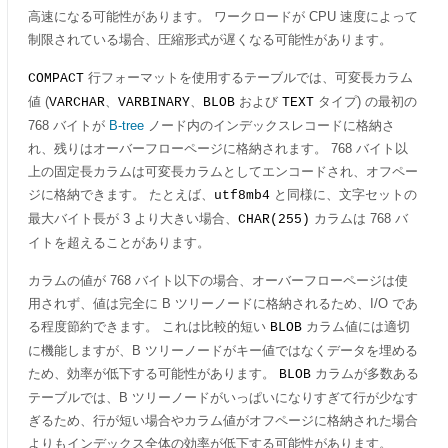
高速になる可能性があります。 ワークロードが CPU 速度によって
制限されている場合、圧縮形式が遅くなる可能性があります。
行フォーマットを使用するテーブルでは、可変長カラム
COMPACT
値 (
、
、
および
タイプ) の最初の
VARCHAR
VARBINARY
BLOB
TEXT
768 バイトが
B-tree
ノード内のインデックスレコードに格納さ
れ、残りはオーバーフローページに格納されます。 768 バイト以
上の固定長カラムは可変長カラムとしてエンコードされ、オフペー
ジに格納できます。 たとえば、
と同様に、文字セットの
utf8mb4
最大バイト長が 3 より大きい場合、
カラムは 768 バ
CHAR(255)
イトを超えることがあります。
カラムの値が 768 バイト以下の場合、オーバーフローページは使
用されず、値は完全に B ツリーノードに格納されるため、I/O であ
る程度節約できます。 これは比較的短い
カラム値には適切
BLOB
に機能しますが、B ツリーノードがキー値ではなくデータを埋める
ため、効率が低下する可能性があります。
カラムが多数ある
BLOB
テーブルでは、B ツリーノードがいっぱいになりすぎて行が少なす
ぎるため、行が短い場合やカラム値がオフページに格納された場合
よりもインデックス全体の効率が低下する可能性があります。