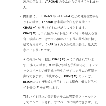
末尾の空白は、
カラムから切り捨てられませ
VARCHAR
ん。
内部的に、
や
などの可変長文字セ
utf8mb3
utf8mb4
ットの場合、
は末尾の空白を切り捨てて
InnoDB
を
バイトに格納しようとします。
CHAR(
)
N
N
カラム値のバイト長が
バイトを超える場
CHAR(
)
N
N
合、後続の空白はカラム値のバイト長の最小値に切り
捨てられます。
カラムの最大長は、最大文
CHAR(
)
N
字バイト長×
です。
N
の最小バイト数は
用に予約されていま
N
CHAR(
)
N
す。 多くの場合、
の最小領域を予約すると、インデ
N
ックスページの断片化を発生させずにカラムの更新を
実行できます。 比較すると、
カラムは、
CHAR(
)
N
行形式を使用している場合、最大文字バ
REDUNDANT
イト長の
を占有します。
N
768 バイト以上の固定長カラムは可変長フィールドと
してエンコードされ、オフページに格納できます。 た