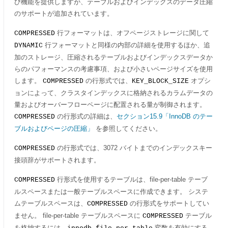
び機能を提供しますが、テーブルおよびインデックスのデータ圧縮
のサポートが追加されています。
行フォーマットは、オフページストレージに関して
COMPRESSED
行フォーマットと同様の内部の詳細を使用するほか、追
DYNAMIC
加のストレージ、圧縮されるテーブルおよびインデックスデータか
らのパフォーマンスの考慮事項、および小さいページサイズを使用
します。
の行形式では、
オプシ
COMPRESSED
KEY_BLOCK_SIZE
ョンによって、クラスタインデックスに格納されるカラムデータの
量およびオーバーフローページに配置される量が制御されます。
の行形式の詳細は、
セクション15.9「InnoDB のテー
COMPRESSED
ブルおよびページの圧縮」
を参照してください。
の行形式では、3072 バイトまでのインデックスキー
COMPRESSED
接頭辞がサポートされます。
行形式を使用するテーブルは、file-per-table テーブ
COMPRESSED
ルスペースまたは一般テーブルスペースに作成できます。 システ
ムテーブルスペースは、
の行形式をサポートしてい
COMPRESSED
ません。 file-per-table テーブルスペースに
テーブル
COMPRESSED
を格納するには、
変数を有効にする