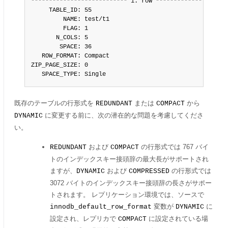
*************************** 1. row *********************
     TABLE_ID: 55

         NAME: test/t1

         FLAG: 1

       N_COLS: 5

        SPACE: 36

   ROW_FORMAT: Compact

ZIP_PAGE_SIZE: 0

   SPACE_TYPE: Single
既存のテーブルの行形式を
または
から
REDUNDANT
COMPACT
に変更する前に、次の潜在的な問題を考慮してくださ
DYNAMIC
い。
および
の行形式では 767 バイ
REDUNDANT
COMPACT
トのインデックスキー接頭辞の最大長がサポートされ
ますが、
および
の行形式では
DYNAMIC
COMPRESSED
3072 バイトのインデックスキー接頭辞の長さがサポー
トされます。 レプリケーション環境では、ソースで
変数が
に
innodb_default_row_format
DYNAMIC
設定され、レプリカで
に設定されている場
COMPACT