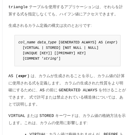
テーブルを使用するアプリケーションは、それらを計
triangle
算する式を指定しなくても、ハイフン値にアクセスできます。
生成されるカラム定義の構文は次のとおりです:
col_name
data_type
 [GENERATED ALWAYS] AS (
expr
)

  [VIRTUAL | STORED] [NOT NULL | NULL]

  [UNIQUE [KEY]] [[PRIMARY] KEY]

  [COMMENT '
string
']
は、カラムが生成されることを示し、カラム値の計算
AS (
)
expr
に使用される式を定義します。 カラムの生成された性質をより明
確にするために、
の前に
を付けることが
AS
GENERATED ALWAYS
できます。 式で許可または禁止されている構造体については、あ
とで説明します。
または
キーワードは、カラム値の格納方法を示
VIRTUAL
STORED
します。これは、カラムの使用に影響します:
: カラム値は格納されませんが、
ト
VIRTUAL
BEFORE