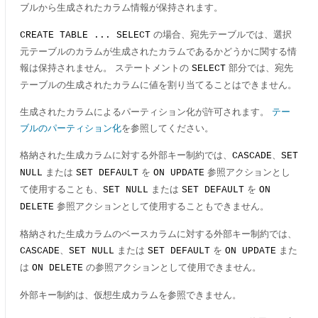
ブルから生成されたカラム情報が保持されます。
の場合、宛先テーブルでは、選択
CREATE TABLE ... SELECT
元テーブルのカラムが生成されたカラムであるかどうかに関する情
報は保持されません。 ステートメントの
部分では、宛先
SELECT
テーブルの生成されたカラムに値を割り当てることはできません。
生成されたカラムによるパーティション化が許可されます。
テー
ブルのパーティション化
を参照してください。
格納された生成カラムに対する外部キー制約では、
、
CASCADE
SET
または
を
参照アクションとし
NULL
SET DEFAULT
ON UPDATE
て使用することも、
または
を
SET NULL
SET DEFAULT
ON
参照アクションとして使用することもできません。
DELETE
格納された生成カラムのベースカラムに対する外部キー制約では、
、
または
を
また
CASCADE
SET NULL
SET DEFAULT
ON UPDATE
は
の参照アクションとして使用できません。
ON DELETE
外部キー制約は、仮想生成カラムを参照できません。