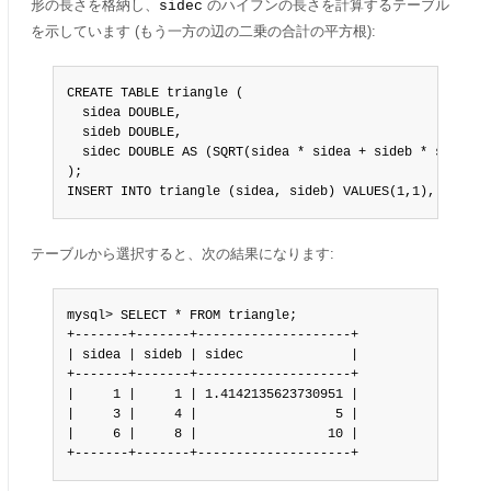
形の長さを格納し、
のハイフンの長さを計算するテーブル
sidec
を示しています (もう一方の辺の二乗の合計の平方根):
CREATE TABLE triangle (

  sidea DOUBLE,

  sideb DOUBLE,

  sidec DOUBLE AS (SQRT(sidea * sidea + sideb * sideb))

);

INSERT INTO triangle (sidea, sideb) VALUES(1,1),(3,4),(
テーブルから選択すると、次の結果になります:
mysql> SELECT * FROM triangle;

+-------+-------+--------------------+

| sidea | sideb | sidec              |

+-------+-------+--------------------+

|     1 |     1 | 1.4142135623730951 |

|     3 |     4 |                  5 |

|     6 |     8 |                 10 |

+-------+-------+--------------------+