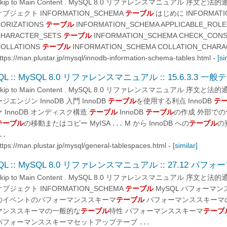
Skip to Main Content . MySQL 8.0 リファレンスマニュアル 序文
オブジェクト INFORMATION_SCHEMA
テーブル
はじめに INFORMATIO
ORIZATIONS
テーブル
INFORMATION_SCHEMA APPLICABLE_ROL
CHARACTER_SETS
テーブル
INFORMATION_SCHEMA CHECK_CON
COLLATIONS
テーブル
INFORMATION_SCHEMA COLLATION_CHARA
ttps://man.plustar.jp/mysql/innodb-information-schema-tables.html
-
[si
QL :: MySQL 8.0 リファレンスマニュアル :: 15.6.3.3
Skip to Main Content . MySQL 8.0 リファレンスマニュアル 序文
ージエンジン InnoDB 入門 InnoDB
テーブル
を使用する利点 InnoDB
テ
ァ InnoDB オンディスク構造
テーブル
InnoDB
テーブル
の作成 外部での
テーブル
の移動またはコピー MyISA
M から InnoDB への
テーブル
の
...
..
ttps://man.plustar.jp/mysql/general-tablespaces.html
-
[similar]
QL :: MySQL 8.0 リファレンスマニュアル :: 27.12 パ
Skip to Main Content . MySQL 8.0 リファレンスマニュアル 序文
オブジェクト INFORMATION_SCHEMA
テーブル
MySQL パフォーマ
のイベントのパフォーマンススキーマ
テーブル
パフォーマンススキーマ
マンススキーマの一般的な
テーブル
特性 パフォーマンススキーマ
テーブ
パフォーマンススキーマセットアップテーブ
...