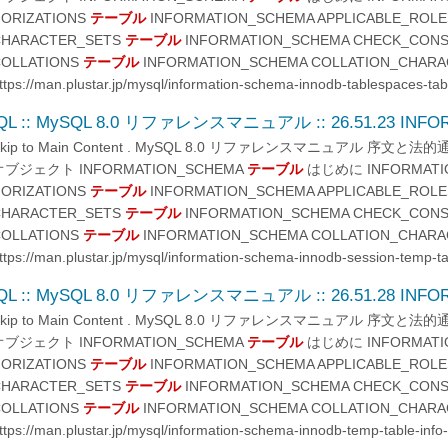
ORIZATIONS
テーブル
INFORMATION_SCHEMA APPLICABLE_ROL
CHARACTER_SETS
テーブル
INFORMATION_SCHEMA CHECK_CON
COLLATIONS
テーブル
INFORMATION_SCHEMA COLLATION_CHARA
ttps://man.plustar.jp/mysql/information-schema-innodb-tablespaces-tab
QL :: MySQL 8.0 リファレンスマニュアル :: 26.51.23 INFOR
Skip to Main Content . MySQL 8.0 リファレンスマニュアル 序文
オブジェクト INFORMATION_SCHEMA
テーブル
はじめに INFORMATIO
ORIZATIONS
テーブル
INFORMATION_SCHEMA APPLICABLE_ROL
CHARACTER_SETS
テーブル
INFORMATION_SCHEMA CHECK_CON
COLLATIONS
テーブル
INFORMATION_SCHEMA COLLATION_CHARA
ttps://man.plustar.jp/mysql/information-schema-innodb-session-temp-ta
QL :: MySQL 8.0 リファレンスマニュアル :: 26.51.28 INFOR
Skip to Main Content . MySQL 8.0 リファレンスマニュアル 序文
オブジェクト INFORMATION_SCHEMA
テーブル
はじめに INFORMATIO
ORIZATIONS
テーブル
INFORMATION_SCHEMA APPLICABLE_ROL
CHARACTER_SETS
テーブル
INFORMATION_SCHEMA CHECK_CON
COLLATIONS
テーブル
INFORMATION_SCHEMA COLLATION_CHARA
ttps://man.plustar.jp/mysql/information-schema-innodb-temp-table-info-