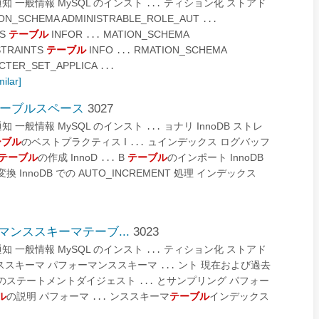
と法的通知 一般情報 MySQL のインスト
ティション化 ストアド
...
N_SCHEMA ADMINISTRABLE_ROLE_AUT
...
ES
テーブル
INFOR
MATION_SCHEMA
...
STRAINTS
テーブル
INFO
RMATION_SCHEMA
...
CTER_SET_APPLICA
...
milar]
 一般テーブルスペース
3027
と法的通知 一般情報 MySQL のインスト
ョナリ InnoDB ストレ
...
ーブル
のベストプラクティス I
ュインデックス ログバッフ
...
テーブル
の作成 InnoD
B
テーブル
のインポート InnoDB
...
変換 InnoDB での AUTO_INCREMENT 処理 インデックス
フォーマンススキーマテーブ...
3023
と法的通知 一般情報 MySQL のインスト
ティション化 ストアド
...
ンススキーマ パフォーマンススキーマ
ント 現在および過去
...
のステートメントダイジェスト
とサンプリング パフォー
...
ル
の説明 パフォーマ
ンススキーマ
テーブル
インデックス
...