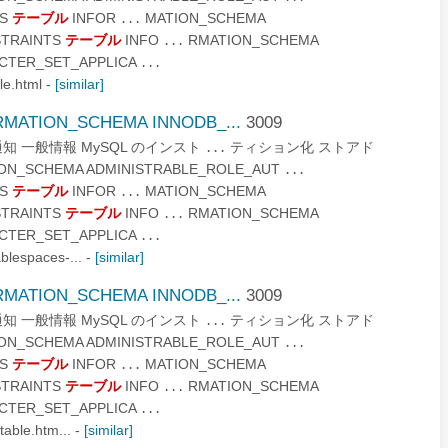
ES
テーブル
INFOR
MATION_SCHEMA
...
STRAINTS
テーブル
INFO
RMATION_SCHEMA
...
CTER_SET_APPLICA
...
le.html
-
[similar]
MATION_SCHEMA INNODB_...
3009
と法的通知 一般情報 MySQL のインスト
ティション化 ストアド
...
N_SCHEMA ADMINISTRABLE_ROLE_AUT
...
ES
テーブル
INFOR
MATION_SCHEMA
...
STRAINTS
テーブル
INFO
RMATION_SCHEMA
...
CTER_SET_APPLICA
...
blespaces-...
-
[similar]
MATION_SCHEMA INNODB_...
3009
と法的通知 一般情報 MySQL のインスト
ティション化 ストアド
...
N_SCHEMA ADMINISTRABLE_ROLE_AUT
...
ES
テーブル
INFOR
MATION_SCHEMA
...
STRAINTS
テーブル
INFO
RMATION_SCHEMA
...
CTER_SET_APPLICA
...
table.htm...
-
[similar]