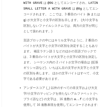
は
としてエンコードされ、
WITH GRAVE
@0G
LATIN
は
としてエン
SMALL LETTER A WITH GRAVE
@0g
コードされます。 ここでは、3 番目のバイト (
または
G
) が大文字と小文字の区別を示します。 (大/小文字を
g
区別しないファイルシステムでは、両方の文字が同じ
として扱われます。)
言語ブロックの中にはキリル文字のように、2 番目の
バイトが大文字と小文字の区別を決定することもあり
ます。 補足ラテン語 1 などのほかの言語ブロックで
は、3 番目のバイトが大文字と小文字の区別を決定し
ます。 シーケンス内の 2 バイトが文字の場合は (拡張
ギリシャ語など)、いちばん左の文字が大文字と小文字
の区別を表します。 ほかの文字バイトはすべて、小文
字である必要があります。
アンダースコア (
) 以外のすべての非文字および大文
_
字/小文字のマッピングを持たないアルファベット (ヘ
ブライ語など) の文字は、16 進数の
に小文字を
a..f
使用して 16 進数表現を使用してエンコードされます: