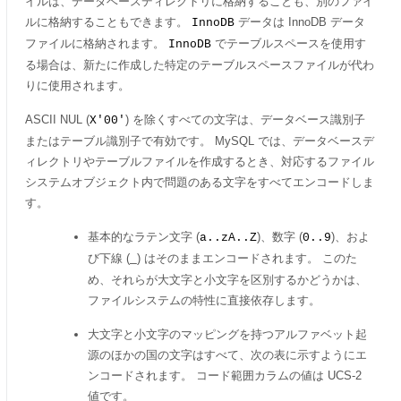
イルは、データベースディレクトリに格納することも、別のファイ
ルに格納することもできます。
データは InnoDB データ
InnoDB
ファイルに格納されます。
でテーブルスペースを使用す
InnoDB
る場合は、新たに作成した特定のテーブルスペースファイルが代わ
りに使用されます。
ASCII NUL (
) を除くすべての文字は、データベース識別子
X'00'
またはテーブル識別子で有効です。 MySQL では、データベースデ
ィレクトリやテーブルファイルを作成するとき、対応するファイル
システムオブジェクト内で問題のある文字をすべてエンコードしま
す。
基本的なラテン文字 (
)、数字 (
)、およ
a..zA..Z
0..9
び下線 (
) はそのままエンコードされます。 このた
_
め、それらが大文字と小文字を区別するかどうかは、
ファイルシステムの特性に直接依存します。
大文字と小文字のマッピングを持つアルファベット起
源のほかの国の文字はすべて、次の表に示すようにエ
ンコードされます。 コード範囲カラムの値は UCS-2
値です。