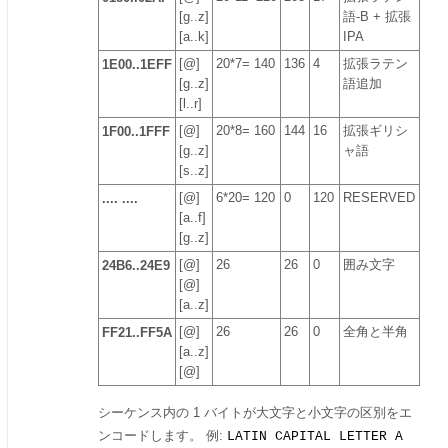
[g..z]
語-B + 拡張
[a..k]
IPA
1E00..1EFF
[@]
20*7= 140
136
4
拡張ラテン
[g..z]
語追加
[l..r]
1F00..1FFF
[@]
20*8= 160
144
16
拡張ギリシ
[g..z]
ャ語
[s..z]
.... ....
[@]
6*20= 120
0
120
RESERVED
[a..f]
[g..z]
24B6..24E9
[@]
26
26
0
囲み文字
[@]
[a..z]
FF21..FF5A
[@]
26
26
0
全角と半角
[a..z]
[@]
シーケンス内の 1 バイトが大文字と小文字の区別をエ
ンコードします。 例:
LATIN CAPITAL LETTER A