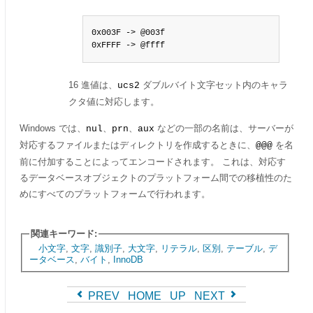
0x003F -> @003f

0xFFFF -> @ffff
16 進値は、
ダブルバイト文字セット内のキャラ
ucs2
クタ値に対応します。
Windows では、
、
、
などの一部の名前は、サーバーが
nul
prn
aux
対応するファイルまたはディレクトリを作成するときに、
を名
@@@
前に付加することによってエンコードされます。 これは、対応す
るデータベースオブジェクトのプラットフォーム間での移植性のた
めにすべてのプラットフォームで行われます。
関連キーワード:
小文字
,
文字
,
識別子
,
大文字
,
リテラル
,
区別
,
テーブル
,
デ
ータベース
,
バイト
,
InnoDB
PREV
HOME
UP
NEXT