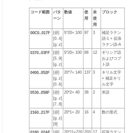
コード範囲
パタ
数値
使
未
ブロック
ーン
用
使
用
00C0..017F
[@]
5*20= 100
97
3
補足ラテン
[0..4]
語-1 + 拡張
[g..z]
ラテン語-A
0370..03FF
[@]
5*20= 100
88
12
ギリシア語
[5..9]
およびコプ
[g..z]
ト語
0400..052F
[@]
20*7= 140
137
3
キリル文字
[g..z]
+ 補足キリ
[0..6]
ル文字
0530..058F
[@]
20*2= 40
38
2
米語
[g..z]
[7..8]
2160..217F
[@]
20*1= 20
16
4
数の形式
[g..z]
[9]
0180..02AF
[@]
20*11=220
203
17
拡張ラテン