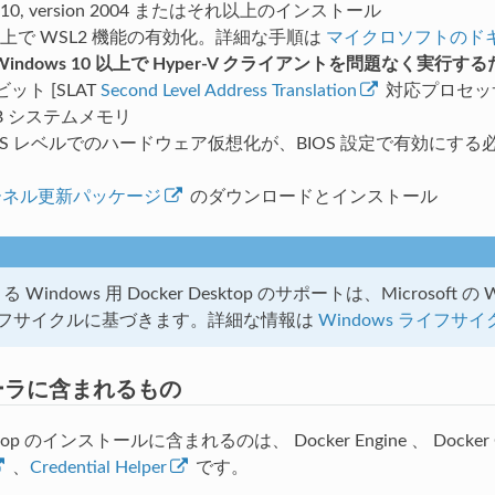
s 10, version 2004 またはそれ以上のインストール
ws 上で WSL2 機能の有効化。詳細な手順は
マイクロソフトのド
indows 10 以上で Hyper-V クライアントを問題なく実
 ビット [SLAT
Second Level Address Translation
対応プロセッ
B システムメモリ
IOS レベルでのハードウェア仮想化が、BIOS 設定で有効にす
 カーネル更新パッケージ
のダウンロードとインストール
による Windows 用 Docker Desktop のサポートは、Micros
フサイクルに基づきます。詳細な情報は
Windows ライフ
ーラに含まれるもの
Desktop のインストールに含まれるのは、
Docker Engine
、 Docke
、
Credential Helper
です。