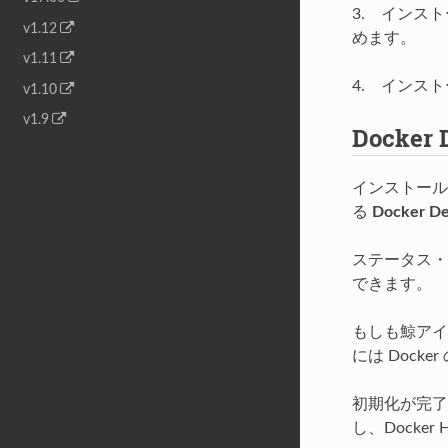
3. インス
v1.12
めます。
v1.11
4. インス
v1.10
v1.9
Docker
インストール後の
る
Docker De
ステータス・
できます。
もしも鯨アイ
には
Docke
初期化が完了す
し、Docke