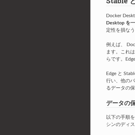
Stabl
Docker 
Deskto
定性を損なう
例えば、 Do
ます。これは
らです。Ed
Edge と 
行い、他のバ
るデータの保
データの
以下の手順を
シンのディス