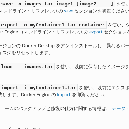
save
-o
images.tar
image1
[image2
....]
を使い
e コマンドライン・リファレンスの
save
セクションを御覧くださ
export
-o
myContainer1.tar
container
を使い、
ker Engine コマンドライン・リファレンスの
export
セクション
ジョンの Docker Desktop をアンインストールし、異なるバー
ィスクをリセットします。
load
-i
images.tar
を使い、以前に保存したイメージを再読み
import
-i
myContainer1.tar
を使い、以前にエクスポ
ます。Docker Engine の
import
を御覧ください。
リュームのバックアップと修復の仕方に関する情報は、
データ