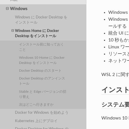
Windows
Window
Windows に Docker Desktop を
Window
インストール
ールする
Windows Home に Docker
統合 UI
Desktop をインストール
10 秒もかか
インストール前に知っておく
Linux
こと
リソース
Windows 10 Home に Docker
ネットワー
Desktop をインストール
Docker Desktop のスタート
WSL 2 に
Docker Desktop のアンインス
トール
インス
Stable と Edge バージョンの切
り替え
システム
次はどこへ行きますか
Docker for Windows を始めよう
Windows 
Kubernetes 上にデプロイ