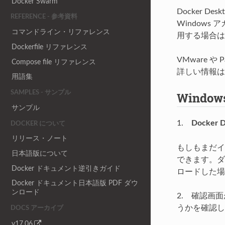
Docker Swarm
Docker
REFERENCE - 参考資料
Windows
コマンドライン・リファレンス
用する場合は
Dockerfile リファレンス
VMware 
Compose file リファレンス
詳しい情報
用語集
SAMPLES - サンプル
Window
サンプル
1.
Docker De
DOCKER について
リリース・ノート
もしもまだ
日本語版について
できます。ダ
Docker ドキュメント逆引きガイド
ロードした場
Docker ドキュメント日本語版 PDF ダウ
ンロード
2. 確認画
うかを確認し
DOCS アーカイブ
v17.06