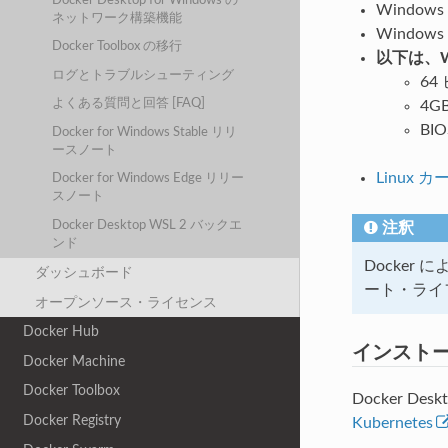
Docker Desktop for Windows の
Window
ネットワーク構築機能
Windo
Docker Toolbox の移行
以下は、W
ログとトラブルシューティング
64
よくある質問と回答 [FAQ]
4G
B
Docker for Windows Stable リリ
ースノート
Linux
Docker for Windows Edge リリー
スノート
Docker Desktop WSL 2 バックエ
注釈
ンド
Docker 
ダッシュボード
ート・ライ
オープンソース・ライセンス
Docker Hub
インスト
Docker Machine
Docker Toolbox
Docker 
Docker Registry
Kubernetes