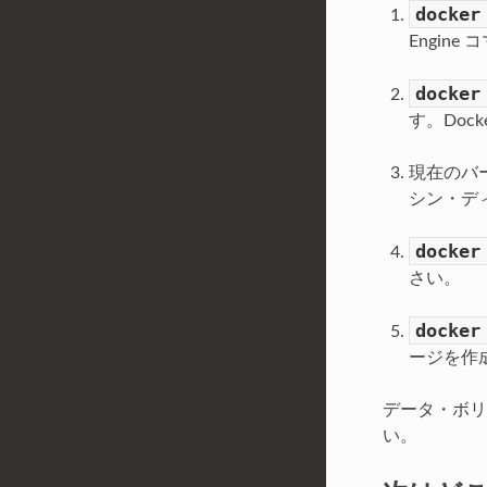
docker
Engin
docker
す。Doc
現在のバー
シン・デ
docker
さい。
docker
ージを作成し
データ・ボ
い。