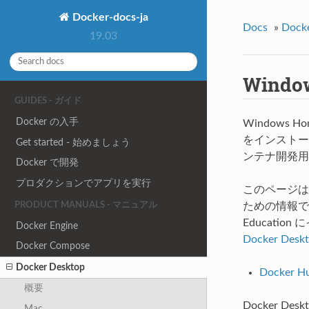
Docker-docs-ja
Docs
»
Dock
19.03
Windo
GUIDES - ガイド
Docker の入手
Windows 
をインストールでき
Get started - 始めましょう
ンテナ開発用の
Docker で開発
プロダクションでアプリを実行
このページは、D
PRODUCT MANUALS - マニュアル
ための情報です。Do
Educati
Docker Engine
Docker De
Docker Compose
Docker Desktop
Docker
概要
Docker D
Mac