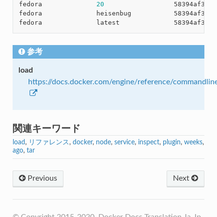
fedora              
20
                  58394af3734
fedora              heisenbug           58394af3734
fedora              latest              58394af3734
参考
load
https://docs.docker.com/engine/reference/commandlin
関連キーワード
load
,
リファレンス
,
docker
,
node
,
service
,
inspect
,
plugin
,
weeks
,
ago
,
tar
Previous
Next