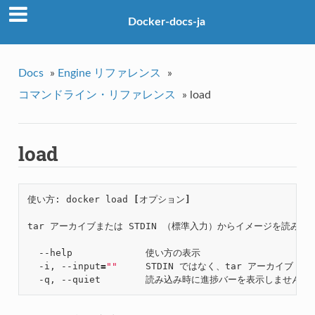
Docker-docs-ja
Docs
»
Engine リファレンス
»
コマンドライン・リファレンス
»
load
load
使い方: docker load 
[
オプション
]
tar アーカイブまたは STDIN （標準入力）からイメージを読み込
  --help             使い方の表示

  -i, --input
=
""
     STDIN ではなく、tar アーカイブ・