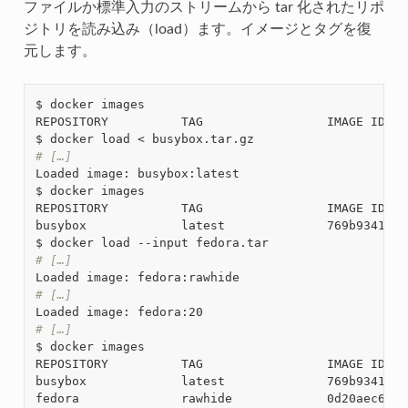
ファイルか標準入力のストリームから tar 化されたリポ
ジトリを読み込み（load）ます。イメージとタグを復
元します。
$ docker images

REPOSITORY          TAG                 IMAGE ID   
# […]
Loaded image: busybox:latest

$ docker images

REPOSITORY          TAG                 IMAGE ID   
busybox             latest              769b9341d93
# […]
# […]
# […]
$ docker images

REPOSITORY          TAG                 IMAGE ID   
busybox             latest              769b9341d93
fedora              rawhide             0d20aec6529