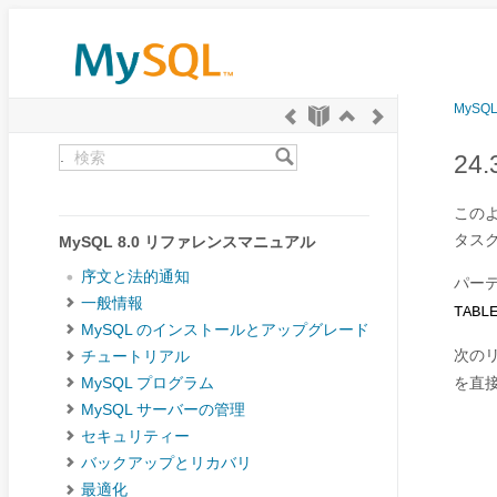
MySQ
.
24
この
タス
MySQL 8.0 リファレンスマニュアル
序文と法的通知
パー
一般情報
TABL
MySQL のインストールとアップグレード
次の
チュートリアル
を直
MySQL プログラム
MySQL サーバーの管理
セキュリティー
バックアップとリカバリ
最適化