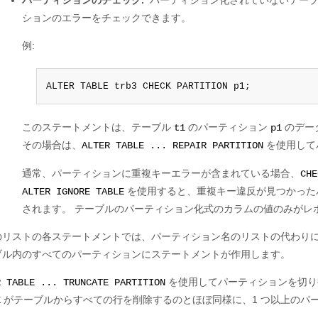
パーティションのチェック.
パーティション化されていないテー
ションのエラーをチェックできます。
例:
ALTER TABLE trb3 CHECK PARTITION p1;
このステートメントは、テーブル
のパーティション
のデー
t1
p1
その場合は、
を使用して
ALTER TABLE ... REPAIR PARTITION
通常、パーティションに重複キーエラーが含まれている場合、
CHE
を使用すると、重複キー違反が見つかった
ALTER IGNORE TABLE
されます。 テーブルのパーティション化式のカラムの値のみがレポートされ
のリストの各ステートメントでは、パーティション名のリストの代わり
ブル内のすべてのパーティションにステートメントが作用します。
を使用してパーティションを切り
R TABLE ... TRUNCATE PARTITION
がテーブルからすべての行を削除するのとほぼ同様に、1 つ以上のパ
E