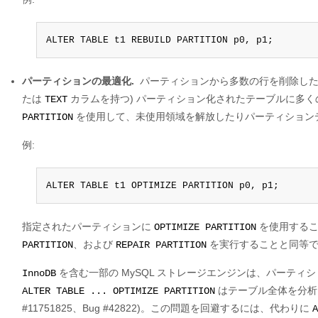
ALTER TABLE t1 REBUILD PARTITION p0, p1;
パーティションの最適化.
パーティションから多数の行を削除した
たは
カラムを持つ) パーティション化されたテーブルに多
TEXT
を使用して、未使用領域を解放したりパーティション
PARTITION
例:
ALTER TABLE t1 OPTIMIZE PARTITION p0, p1;
指定されたパーティションに
を使用するこ
OPTIMIZE PARTITION
、および
を実行することと同等
PARTITION
REPAIR PARTITION
を含む一部の MySQL ストレージエンジンは、パーテ
InnoDB
はテーブル全体を分析し
ALTER TABLE ... OPTIMIZE PARTITION
#11751825、Bug #42822)。この問題を回避するには、代わりに
A