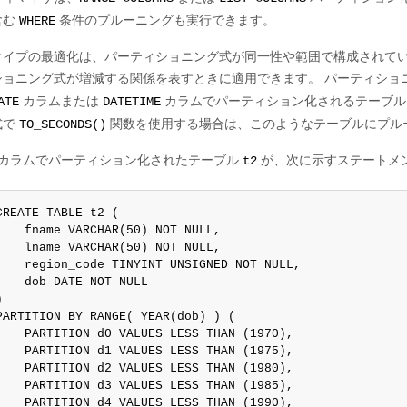
含む
条件のプルーニングも実行できます。
WHERE
タイプの最適化は、パーティショニング式が同一性や範囲で構成されて
ショニング式が増減する関係を表すときに適用できます。 パーティショ
カラムまたは
カラムでパーティション化されるテーブル
ATE
DATETIME
式で
関数を使用する場合は、このようなテーブルにプル
TO_SECONDS()
カラムでパーティション化されたテーブル
が、次に示すステートメ
t2
CREATE TABLE t2 (

    fname VARCHAR(50) NOT NULL,

    lname VARCHAR(50) NOT NULL,

    region_code TINYINT UNSIGNED NOT NULL,

    dob DATE NOT NULL



PARTITION BY RANGE( YEAR(dob) ) (

    PARTITION d0 VALUES LESS THAN (1970),

    PARTITION d1 VALUES LESS THAN (1975),

    PARTITION d2 VALUES LESS THAN (1980),

    PARTITION d3 VALUES LESS THAN (1985),

    PARTITION d4 VALUES LESS THAN (1990),
