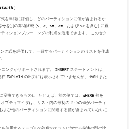
stantN
)
グ式を単純に評価し、どのパーティションに値が含まれるか
号を別の算術比較 (
、
、
、
、および
を含む) に置
<
>
<=
>=
<>
ティションプルーニングの利点を活用できます。 このセク
ニング式を評価して、一致するパーティションのリストを作成
す。
ーニングがサポートされます。
ステートメントは、
INSERT
現在
の出力には表示されていませんが、
また
EXPLAIN
HASH
に変換できるもの)。 たとえば、前の例では、
句を
WHERE
オプティマイザは、リスト内の最初の 2 つの値がパーティ
、および他のパーティションに関連する値が含まれていないこ
化を使用するテーブルの複数のカラムに対する前述の型の比