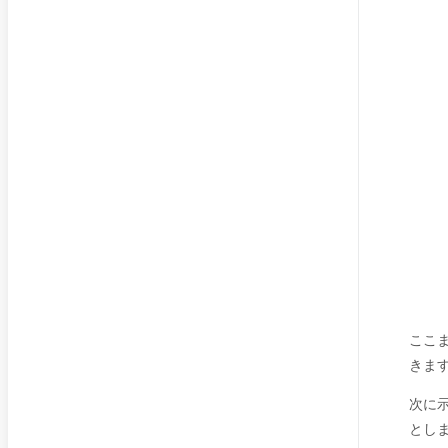
ここ
きま
次に
とし