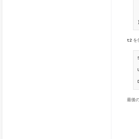
を
t2
最後