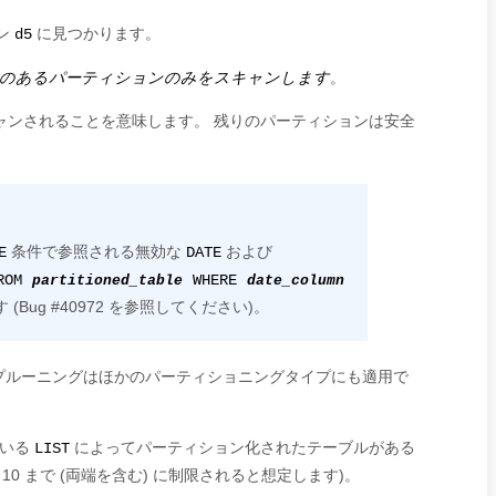
ン
に見つかります。
d5
性のあるパーティションのみをスキャンします
。
ャンされることを意味します。 残りのパーティションは安全
条件で参照される無効な
および
E
DATE
FROM
partitioned_table
WHERE
date_column
ug #40972 を参照してください)。
プルーニングはほかのパーティショニングタイプにも適用で
ている
によってパーティション化されたテーブルがある
LIST
 10 まで (両端を含む) に制限されると想定します)。