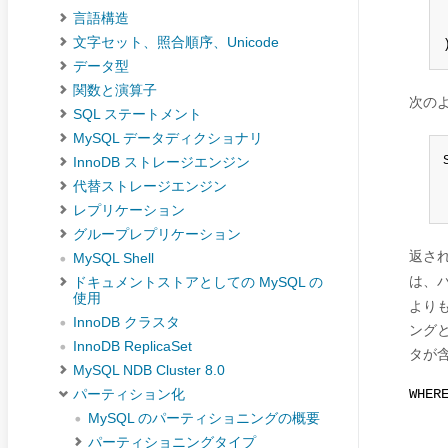
言語構造
文字セット、照合順序、Unicode
データ型
関数と演算子
次の
SQL ステートメント
MySQL データディクショナリ
InnoDB ストレージエンジン
代替ストレージエンジン
レプリケーション
グループレプリケーション
返さ
MySQL Shell
は、
ドキュメントストアとしての MySQL の
使用
より
InnoDB クラスタ
ング
InnoDB ReplicaSet
タが
MySQL NDB Cluster 8.0
WHER
パーティション化
MySQL のパーティショニングの概要
パーティショニングタイプ