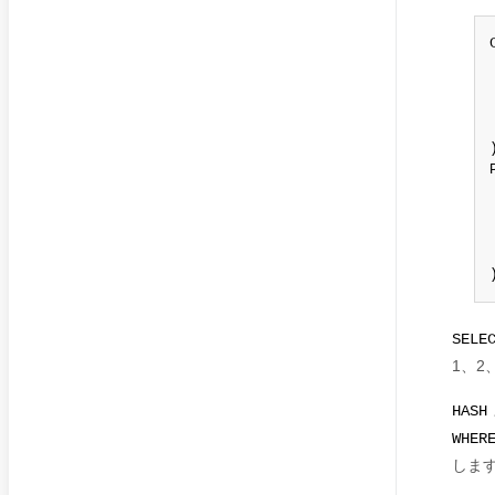
)
SELE
1、2
HASH
WHER
しま