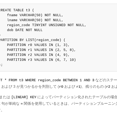
CREATE TABLE t3 (

    fname VARCHAR(50) NOT NULL,

    lname VARCHAR(50) NOT NULL,

    region_code TINYINT UNSIGNED NOT NULL,

    dob DATE NOT NULL



PARTITION BY LIST(region_code) (

    PARTITION r0 VALUES IN (1, 3),

    PARTITION r1 VALUES IN (2, 5, 8),

    PARTITION r2 VALUES IN (4, 9),

    PARTITION r3 VALUES IN (6, 7, 10)

);
などのステー
CT * FROM t3 WHERE region_code BETWEEN 1 AND 3
、および 3 が見つかるかを判別して (
および
)、残りのもの (
お
r0
r1
r2
または
によってパーティション化されたテーブルの場
[LINEAR] KEY
句が単純な
関係を使用しているときは、パーティションプルーニン
E
=
す。