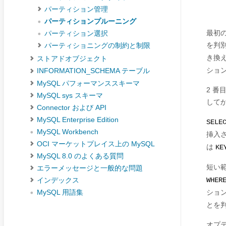
パーティション管理
パーティションプルーニング
最初
パーティション選択
を判
パーティショニングの制約と制限
き換
ストアドオブジェクト
ショ
INFORMATION_SCHEMA テーブル
MySQL パフォーマンススキーマ
2 
MySQL sys スキーマ
して
Connector および API
MySQL Enterprise Edition
SELE
MySQL Workbench
挿入
OCI マーケットプレイス上の MySQL
は
KE
MySQL 8.0 のよくある質問
短い
エラーメッセージと一般的な問題
インデックス
WHER
ショ
MySQL 用語集
とを
オプ