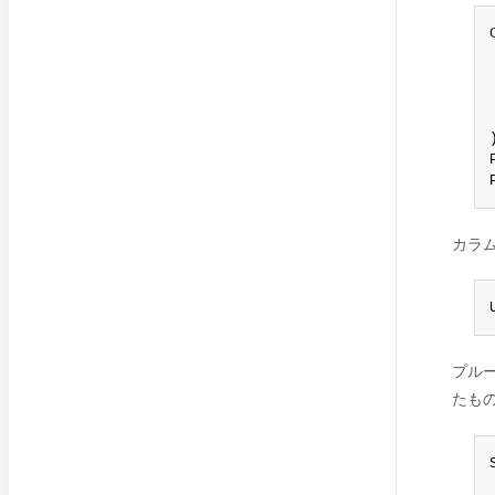
)
カラ
プル
たも