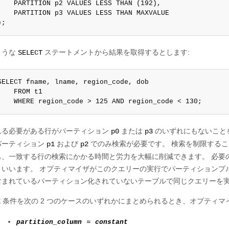
    PARTITION p2 VALUES LESS THAN (192),

    PARTITION p3 VALUES LESS THAN MAXVALUE

);
ような
ステートメントから結果を取得するとします:
SELECT
SELECT fname, lname, region_code, dob

    FROM t1

    WHERE region_code > 125 AND region_code < 130;
れる必要がある行がパーティション
または
のいずれにもないこと
p0
p3
パーティション
および
でのみ検索が必要です。 検索を制限する
p1
p2
も、一致する行の検索にかかる時間と労力を大幅に削減できます。 必要
といいます。 オプティマイザがこのクエリーの実行でパーティションプ
含まれているパーティション化されていないテーブルで同じクエリーを
条件を次の 2 つのケースのいずれかにまとめられるとき、オプティ
E
partition_column
=
constant