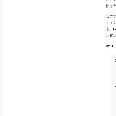
較を
この
ティ
き、
D
ン化
DATE
)