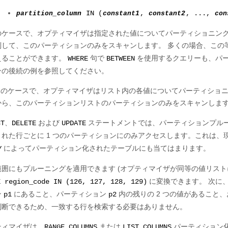
partition_column
IN (
constant1
,
constant2
, ...,
con
のケースで、オプティマイザは指定された値についてパーティショニン
別して、このパーティションのみをスキャンします。 多くの場合、この等
えることができます。
句で
を使用するクエリーも、パー
WHERE
BETWEEN
ンの後続の例を参照してください。
番目のケースで、オプティマイザはリスト内の各値についてパーティショ
から、このパーティションリストのパーティションのみをスキャンしま
、
および
ステートメントでは、パーティションプル
CT
DELETE
UPDATE
された行ごとに 1 つのパーティションにのみアクセスします。これは、
によってパーティション化されたテーブルにも当てはまります。
Y
範囲にもプルーニングを適用できます (オプティマイザが同等の値リスト
に変換できます。 次に、
E region_code IN (126, 127, 128, 129)
ン
にあること、パーティション
内の残りの 2 つの値があること
p1
p2
判断できるため、一致する行を検索する必要はありません。
ティマイザは、
または
パーティション
RANGE COLUMNS
LIST COLUMNS