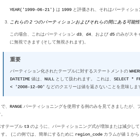
は
と評価され、それはパーティショ
YEAR('1999-06-21')
1999
これらの 2 つのパーティションおよびそれらの間にある可能
この場合、これはパーティション
、
、および
のみがスキ
d3
d4
d5
に無視できます (そして無視されます)。
重要
パーティション化されたテーブルに対するステートメントの
WHER
値は、
として扱われます。 これは、
DATETIME
NULL
SELECT * 
などのクエリーは値を返さないことを意味します (B
< '2008-12-00'
まで、
パーティショニングを使用する例のみを見てきましたが、
RANGE
す。
示すテーブル
のように、パーティショニング式が増加または減少し
t3
ます。 (この例では、簡単にするために
カラムが値 1 から
region_code