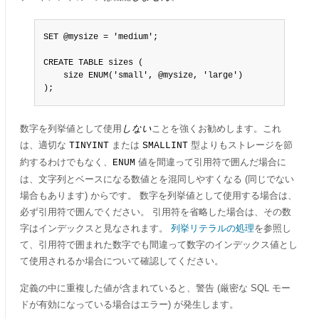
SET @mysize = 'medium';

CREATE TABLE sizes (

    size ENUM('small', @mysize, 'large')

);
数字を列挙値として使用
しない
ことを強くお勧めします。これ
は、適切な
または
型よりもストレージを節
TINYINT
SMALLINT
約するわけでもなく、
値を間違って引用符で囲んだ場合に
ENUM
は、文字列とベースになる数値とを混同しやすくなる (同じでない
場合もあります) からです。 数字を列挙値として使用する場合は、
必ず引用符で囲んでください。 引用符を省略した場合は、その数
字はインデックスと見なされます。
列挙リテラルの処理
を参照し
て、引用符で囲まれた数字でも間違って数字のインデックス値とし
て使用されるか場合について確認してください。
定義の中に重複した値が含まれていると、警告 (厳密な SQL モー
ドが有効になっている場合はエラー) が発生します。