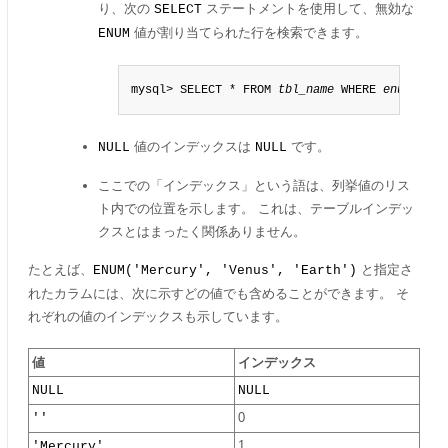
り、次の
ステートメントを使用して、無効な
SELECT
値が割り当てられた行を検索できます。
ENUM
mysql> SELECT * FROM 
tbl_name
 WHERE 
enum_col
=
値のインデックスは
です。
NULL
NULL
ここでの
「
インデックス
」
という語は、列挙値のリス
ト内での位置を示します。 これは、テーブルインデッ
クスとはまったく関係ありません。
たとえば、
と指定さ
ENUM('Mercury', 'Venus', 'Earth')
れたカラムには、次に示すどの値でも含めることができます。 そ
れぞれの値のインデックスも示しています。
値
インデックス
NULL
NULL
''
0
'Mercury'
1