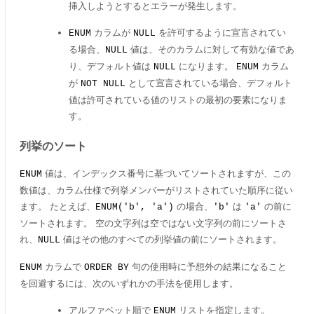
挿入しようとするとエラーが発生します。
カラムが
を許可するように宣言されてい
ENUM
NULL
る場合、
値は、そのカラムに対して有効な値であ
NULL
り、デフォルト値は
になります。
カラム
NULL
ENUM
が
として宣言されている場合、デフォルト
NOT NULL
値は許可されている値のリストの最初の要素になりま
す。
列挙のソート
値は、インデックス番号に基づいてソートされますが、この
ENUM
数値は、カラム仕様で列挙メンバーがリストされていた順序に従い
ます。 たとえば、
の場合、
は
の前に
ENUM('b', 'a')
'b'
'a'
ソートされます。 空の文字列は空ではない文字列の前にソートさ
れ、
値はその他のすべての列挙値の前にソートされます。
NULL
カラムで
句の使用時に予想外の結果になること
ENUM
ORDER BY
を回避するには、次のいずれかの手法を使用します。
アルファベット順で
リストを指定します。
ENUM