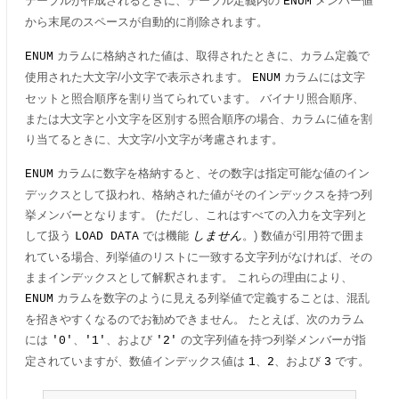
テーブルが作成されるときに、テーブル定義内の
メンバー値
ENUM
から末尾のスペースが自動的に削除されます。
カラムに格納された値は、取得されたときに、カラム定義で
ENUM
使用された大文字/小文字で表示されます。
カラムには文字
ENUM
セットと照合順序を割り当てられています。 バイナリ照合順序、
または大文字と小文字を区別する照合順序の場合、カラムに値を割
り当てるときに、大文字/小文字が考慮されます。
カラムに数字を格納すると、その数字は指定可能な値のイン
ENUM
デックスとして扱われ、格納された値がそのインデックスを持つ列
挙メンバーとなります。 (ただし、これはすべての入力を文字列と
して扱う
では機能
しません
。) 数値が引用符で囲ま
LOAD DATA
れている場合、列挙値のリストに一致する文字列がなければ、その
ままインデックスとして解釈されます。 これらの理由により、
カラムを数字のように見える列挙値で定義することは、混乱
ENUM
を招きやすくなるのでお勧めできません。 たとえば、次のカラム
には
、
、および
の文字列値を持つ列挙メンバーが指
'0'
'1'
'2'
定されていますが、数値インデックス値は
、
、および
です。
1
2
3