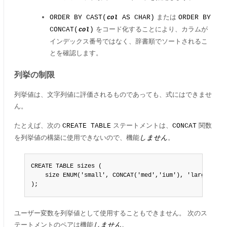
または
ORDER BY CAST(
AS CHAR)
ORDER BY
col
をコード化することにより、カラムが
CONCAT(
)
col
インデックス番号ではなく、辞書順でソートされるこ
とを確認します。
列挙の制限
列挙値は、文字列値に評価されるものであっても、式にはできませ
ん。
たとえば、次の
ステートメントは、
関数
CREATE TABLE
CONCAT
を列挙値の構築に使用できないので、機能
しません
。
CREATE TABLE sizes (

    size ENUM('small', CONCAT('med','ium'), 'large')

);
ユーザー変数を列挙値として使用することもできません。 次のス
テートメントのペアは機能
しません
。