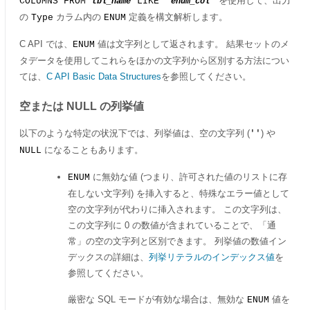
を使用して、出力
COLUMNS FROM
LIKE '
'
tbl_name
enum_col
の
カラム内の
定義を構文解析します。
Type
ENUM
C API では、
値は文字列として返されます。 結果セットのメ
ENUM
タデータを使用してこれらをほかの文字列から区別する方法につい
ては、
C API Basic Data Structures
を参照してください。
空または NULL の列挙値
以下のような特定の状況下では、列挙値は、空の文字列 (
) や
''
になることもあります。
NULL
に無効な値 (つまり、許可された値のリストに存
ENUM
在しない文字列) を挿入すると、特殊なエラー値として
空の文字列が代わりに挿入されます。 この文字列は、
この文字列に 0 の数値が含まれていることで、
「
通
常
」
の空の文字列と区別できます。 列挙値の数値イン
デックスの詳細は、
列挙リテラルのインデックス値
を
参照してください。
厳密な SQL モードが有効な場合は、無効な
値を
ENUM