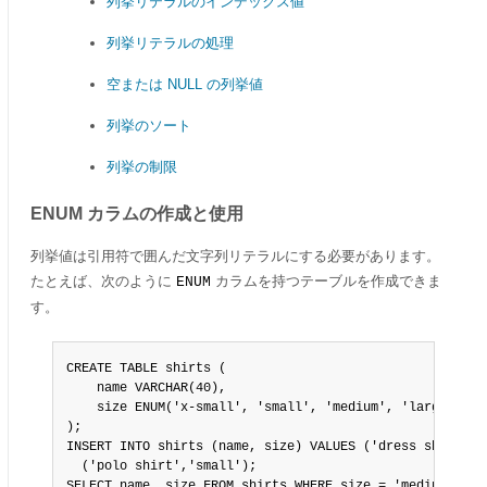
列挙リテラルのインデックス値
列挙リテラルの処理
空または NULL の列挙値
列挙のソート
列挙の制限
ENUM カラムの作成と使用
列挙値は引用符で囲んだ文字列リテラルにする必要があります。
たとえば、次のように
カラムを持つテーブルを作成できま
ENUM
す。
CREATE TABLE shirts (

    name VARCHAR(40),

    size ENUM('x-small', 'small', 'medium', 'large', 'x-
);

INSERT INTO shirts (name, size) VALUES ('dress shirt','
  ('polo shirt','small');

SELECT name, size FROM shirts WHERE size = 'medium';
