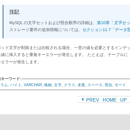
注記
MySQL の文字セットおよび照合順序の詳細は、
第10章「
文字セッ
ストレージ要件の追加情報については、
セクション11.7「デー
パッド文字が削除または比較される場合、一意の値を必要とするインデ
ム値に挿入すると重複キーエラーが発生します。 たとえば、テーブルに
ーエラーが発生します。
連キーワード:
カラム
,
バイト
,
VARCHAR
,
格納
,
文字
,
クラス
,
末尾
,
スペース
,
照合
,
モード
PREV
HOME
UP