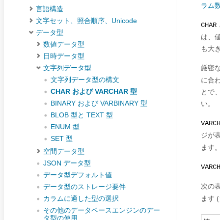
ラム
言語構造
文字セット、照合順序、Unicode
CHAR
データ型
は、値
数値データ型
も大
日時データ型
厳密な
文字列データ型
文字列データ型の構文
に合
CHAR および VARCHAR 型
とで
BINARY および VARBINARY 型
い。
BLOB 型と TEXT 型
VARC
ENUM 型
ジが
SET 型
ます
空間データ型
JSON データ型
VARC
データ型デフォルト値
次の
データ型のストレージ要件
ます 
カラムに適した型の選択
その他のデータベースエンジンのデー
タ型の使用