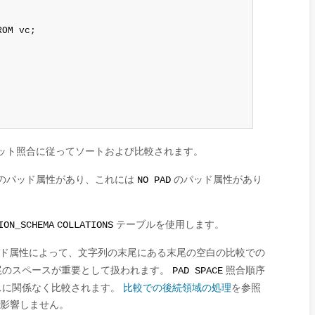
OM vc;

ット照合に従ってソートおよび比較されます。
のパッド属性があり、これには
のパッド属性があり
NO PAD
テーブルを使用します。
ION_SCHEMA
COLLATIONS
ッド属性によって、文字列の末尾にある末尾の空白の比較での
尾のスペースが重要として扱われます。
照合順序
PAD SPACE
スに関係なく比較されます。
比較での後続領域の処理
を参照
は影響しません。