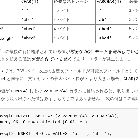
必要なストレージ
必要
CHAR(4)
VARCHAR(4)
4 バイト
1 
' '
''
4 バイト
3 
'ab '
'ab'
4 バイト
5 
'abcd'
'abcd'
d'
4 バイト
5 
'abcd'
'abcd'
defgh'
ブルの最後の行に格納されている値が
厳密な SQL モードを使用してい
長さを超える値は
保管されていません
であり、エラーが発生します。
では、768 バイト以上の固定長フィールドが可変長フィールドとし
DB
と同様に、文字セットの最大バイト長が 3 より大きい場合、
mb4
CHAR(
の値が
および
カラムに格納されると、取り出し
CHAR(4)
VARCHAR(4)
ムから取り出された値は必ずしも同じではありません。 次の例はこの違
mysql> CREATE TABLE vc (v VARCHAR(4), c CHAR(4));

Query OK, 0 rows affected (0.01 sec)

mysql> INSERT INTO vc VALUES ('ab  ', 'ab  ');
