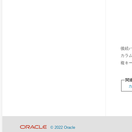
後続
カラ
複キ
関
© 2022 Oracle