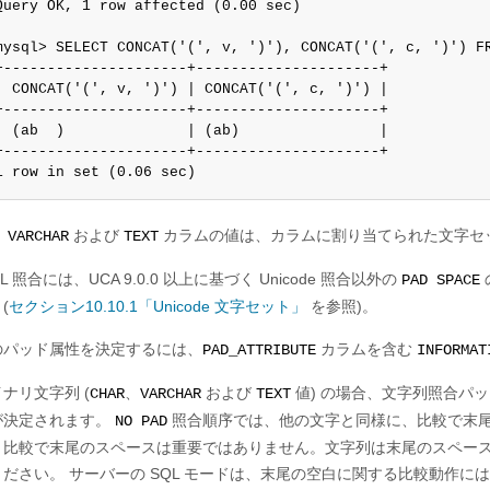
Query OK, 1 row affected (0.00 sec)

mysql> SELECT CONCAT('(', v, ')'), CONCAT('(', c, ')') FR
+---------------------+---------------------+

| CONCAT('(', v, ')') | CONCAT('(', c, ')') |

+---------------------+---------------------+

| (ab  )              | (ab)                |

+---------------------+---------------------+

1 row in set (0.06 sec)
、
および
カラムの値は、カラムに割り当てられた文字セ
VARCHAR
TEXT
QL 照合には、UCA 9.0.0 以上に基づく Unicode 照合以外の
PAD SPACE
(
セクション10.10.1「Unicode 文字セット」
を参照)。
のパッド属性を決定するには、
カラムを含む
PAD_ATTRIBUTE
INFORMAT
ナリ文字列 (
、
および
値) の場合、文字列照合パ
CHAR
VARCHAR
TEXT
が決定されます。
照合順序では、他の文字と同様に、比較で末
NO PAD
、比較で末尾のスペースは重要ではありません。文字列は末尾のスペー
ださい。 サーバーの SQL モードは、末尾の空白に関する比較動作に