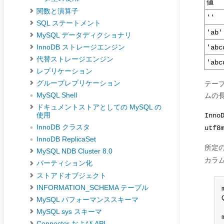
値
関数と演算子
''
SQL ステートメント
'ab'
MySQL データディクショナリ
InnoDB ストレージエンジン
'abc
代替ストレージエンジン
'abc
レプリケーション
テー
グループレプリケーション
ムの
MySQL Shell
ドキュメントストアとしての MySQL の
使用
Inno
InnoDB クラスタ
utf8
InnoDB ReplicaSet
所定
MySQL NDB Cluster 8.0
カラ
パーティション化
ストアドオブジェクト
INFORMATION_SCHEMA テーブル
MySQL パフォーマンススキーマ
MySQL sys スキーマ
Connector および API