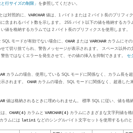
数と行サイズの制限」
を参照してください。
とは対照的に、
値は、1 バイトまたは 2 バイト長のプリフ
VARCHAR
に含まれるバイト数を示します。 255 バイト以下の値を格納するカラム
きい値を格納するカラムでは 2 バイト長のプリフィクスを使用します。
 SQL モードが有効でない場合に、
または
カラムにその
CHAR
VARCHAR
わせて切り捨てられ、警告メッセージが表示されます。 スペース以外の文
、警告ではなくエラーを発生させて、その値の挿入を抑制できます。
セ
カラムの場合、使用している SQL モードに関係なく、カラム長
HAR
表示されます。
カラムの場合、SQL モードに関係なく、超過し
CHAR
。
値は格納されるときに埋められません。 標準 SQL に従い、値を
HAR
表は、
カラムと
カラムにさまざまな文字列値を格
CHAR(4)
VARCHAR(4)
(カラムには
などのシングルバイト文字セットを使用するものと
latin1