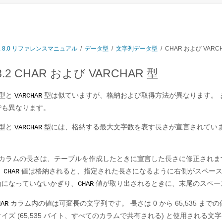
L 8.0 リファレンスマニュアル
/
データ型
/
文字列データ型
/
CHAR および VARC
.3.2 CHAR および VARCHAR 型
型と
型は似ていますが、格納および取得方法が異なります。 
VARCHAR
でも異なります。
型と
型には、格納する最大文字数を表す長さが宣言されていま
VARCHAR
カラムの長さは、テーブルを作成したときに宣言した長さに修正されます。
。
値は格納されると、指定された長さになるように右側がスペー
CHAR
効になっていないかぎり、
値が取り出されるときに、末尾のスペー
CHAR
カラム内の値は可変長の文字列です。 長さは 0 から 65,535 ま
HAR
イズ (65,535 バイト、すべてのカラムで共有される) と使用される