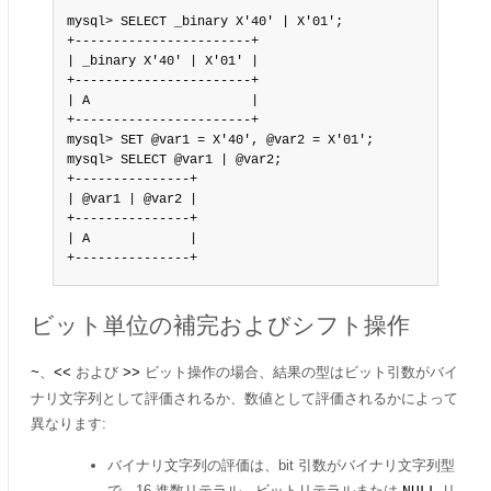
mysql> SELECT _binary X'40' | X'01';

+-----------------------+

| _binary X'40' | X'01' |

+-----------------------+

| A                     |

+-----------------------+

mysql> SET @var1 = X'40', @var2 = X'01';

mysql> SELECT @var1 | @var2;

+---------------+

| @var1 | @var2 |

+---------------+

| A             |

+---------------+
ビット単位の補完およびシフト操作
、
および
ビット操作の場合、結果の型はビット引数がバイ
~
<<
>>
ナリ文字列として評価されるか、数値として評価されるかによって
異なります:
バイナリ文字列の評価は、bit 引数がバイナリ文字列型
で、16 進数リテラル、ビットリテラルまたは
リ