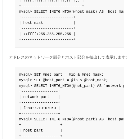
| ffff:ffff:ffff:ffff:ffff:: |

+----------------------------+

mysql> SELECT INET6_NTOA(@host_mask) AS 'host mask';

+------------------------+

| host mask              |

+------------------------+

| ::ffff:255.255.255.255 |

+------------------------+
アドレスのネットワーク部分とホスト部分を抽出して表示します:
mysql> SET @net_part = @ip & @net_mask;

mysql> SET @host_part = @ip & @host_mask;

mysql> SELECT INET6_NTOA(@net_part) AS 'network part';

+-----------------+

| network part    |

+-----------------+

| fe80::219:0:0:0 |

+-----------------+

mysql> SELECT INET6_NTOA(@host_part) AS 'host part';

+------------------+

| host part        |

+------------------+
