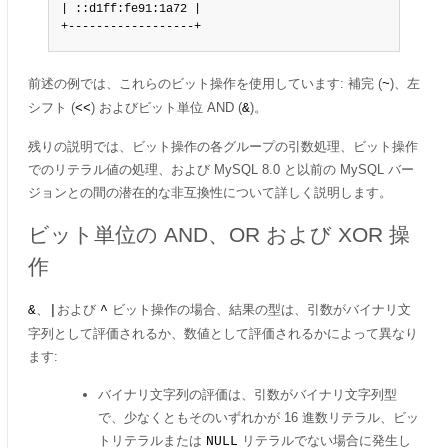
| ::d1ff:fe91:1a72 |

+------------------+
前述の例では、これらのビット操作を使用しています: 補完 (
)、左
~
シフト (
) およびビット単位 AND (
)。
<<
&
残りの説明では、ビット操作の各グループの引数処理、ビット操作
でのリテラル値の処理、および MySQL 8.0 と以前の MySQL バー
ジョンとの間の潜在的な非互換性について詳しく説明します。
ビット単位の AND、OR および XOR 操
作
、
および
ビット操作の場合、結果の型は、引数がバイナリ文
&
|
^
字列として評価されるか、数値として評価されるかによって異なり
ます:
バイナリ文字列の評価は、引数がバイナリ文字列型
で、少なくともそのいずれかが 16 進数リテラル、ビッ
トリテラルまたは
リテラルでない場合に発生し
NULL