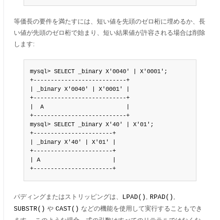
等価長の要件を満たすには、短い値を先頭のゼロ桁に埋めるか、長
い値が先頭のゼロ桁で始まり、短い結果値が許容される場合は削除
します:
mysql> SELECT _binary X'0040' | X'0001';

+---------------------------+

| _binary X'0040' | X'0001' |

+---------------------------+

|  A                        |

+---------------------------+

mysql> SELECT _binary X'40' | X'01';

+-----------------------+

| _binary X'40' | X'01' |

+-----------------------+

| A                     |

+-----------------------+
パディングまたはストリッピングは、
,
,
LPAD()
RPAD()
や
などの機能を使用して実行することもでき
SUBSTR()
CAST()