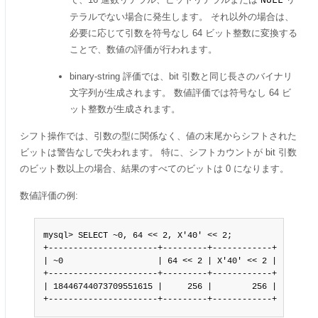
NULL
テラルでない場合に発生します。 それ以外の場合は、
必要に応じて引数を符号なし 64 ビット整数に変換する
ことで、数値の評価が行われます。
binary-string 評価では、bit 引数と同じ長さのバイナリ
文字列が生成されます。 数値評価では符号なし 64 ビ
ット整数が生成されます。
シフト操作では、引数の型に関係なく、値の末尾からシフトされた
ビットは警告なしで失われます。 特に、シフトカウントが bit 引数
のビット数以上の場合、結果のすべてのビットは 0 になります。
数値評価の例:
mysql> SELECT ~0, 64 << 2, X'40' << 2;

+----------------------+---------+------------+

| ~0                   | 64 << 2 | X'40' << 2 |

+----------------------+---------+------------+

| 18446744073709551615 |     256 |        256 |

+----------------------+---------+------------+