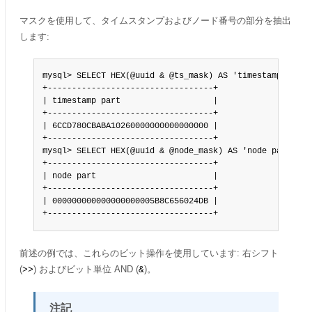
マスクを使用して、タイムスタンプおよびノード番号の部分を抽出
します:
mysql> SELECT HEX(@uuid & @ts_mask) AS 'timestamp part';
+----------------------------------+

| timestamp part                   |

+----------------------------------+

| 6CCD780CBABA10260000000000000000 |

+----------------------------------+

mysql> SELECT HEX(@uuid & @node_mask) AS 'node part';

+----------------------------------+

| node part                        |

+----------------------------------+

| 000000000000000000005B8C656024DB |

+----------------------------------+
前述の例では、これらのビット操作を使用しています: 右シフト
(
) およびビット単位 AND (
)。
>>
&
注記