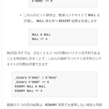
X'0008' << 8
これらのビット操作は、数値コンテキストで
を
NULL
評価し、
値を持つ
結果を生成します:
NULL
BIGINT
NULL & NULL

NULL >> 4
MySQL 8.0 では、少なくとも 1 つの引数がバイナリ文字列である
ことを明示的に示すことで、これらの操作でバイナリ文字列コンテ
キストの引数を評価できます:
_binary b'0001' | b'0010'

_binary X'0008' << 8

BINARY NULL & NULL

BINARY NULL >> 4
最後の 2 つの式の結果は、
演算子を使用しない場合と同様
BINARY