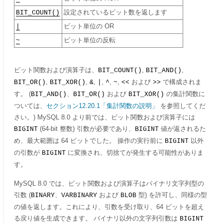
BIT_COUNT()
設定されているビット数を返します
|
ビット単位の OR
~
ビット単位の反転
ビット関数および演算子は、
,
,
BIT_COUNT()
BIT_AND()
,
,
,
,
,
,
および
で構成されま
BIT_OR()
BIT_XOR()
&
|
^
~
<<
>>
す。 (
、
および
の集計関数に
BIT_AND()
BIT_OR()
BIT_XOR()
ついては、
セクション12.20.1「集計関数の説明」
を参照してくだ
さい。) MySQL 8.0 より前では、ビット関数および演算子には
(64-bit 整数) 引数が必要であり、
値が返されるた
BIGINT
BIGINT
め、最大範囲は 64 ビットでした。 操作の実行前に
以外
BIGINT
の引数が
に変換され、切捨てが発生する可能性がありま
BIGINT
す。
MySQL 8.0 では、ビット関数および演算子はバイナリ文字列型の
引数 (
、
および
型) を許可し、同様の型
BINARY
VARBINARY
BLOB
の値を返します。これにより、引数を受け取り、64 ビットを超え
る戻り値を生成できます。 バイナリ以外の文字列引数は
BIGINT