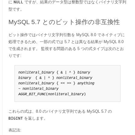
に
ですが、結果のデータ型は整数型ではなくバイナリ文字列
NULL
型です。
MySQL 5.7 とのビット操作の非互換性
ビット操作ではバイナリ文字列引数を MySQL 8.0 でネイティブに
処理できるため、一部の式では 5.7 とは異なる結果が MySQL 8.0
で生成されます。 監視する問題のある 5 つの式タイプは次のとお
りです:
nonliteral_binary
 { & | ^ } 
binary
binary
  { & | ^ } 
nonliteral_binary
nonliteral_binary
 { << >> } 
anything
~ 
nonliteral_binary
AGGR_BIT_FUNC
(
nonliteral_binary
)
これらの式は、8.0 のバイナリ文字列である MySQL 5.7 の
を返します。
BIGINT
表記法: