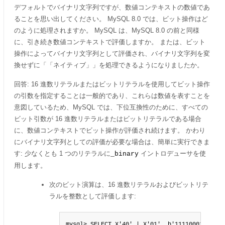
デフォルトでバイナリ文字列ですが、数値コンテキストの数値であ
ることを思い出してください。 MySQL 8.0 では、ビット操作はど
のように処理されますか。 MySQL は、MySQL 8.0 の前と同様
に、引き続き数値コンテキストで評価しますか。 または、ビット
操作によってバイナリ文字列として評価され、バイナリ文字列を変
換せずに
「
「ネイティブ」
」
を処理できるようになりましたか。
回答: 16 進数リテラルまたはビットリテラルを使用してビット操作
の引数を指定することは一般的であり、これらは数値を表すことを
意図しているため、MySQL では、下位互換性のために、すべての
ビット引数が 16 進数リテラルまたはビットリテラルである場合
に、数値コンテキストでビット操作が評価され続けます。 かわり
にバイナリ文字列としての評価が必要な場合は、簡単に実行できま
す: 少なくとも 1 つのリテラルに
イントロデューサを使
_binary
用します。
次のビット演算は、16 進数リテラルおよびビットリテ
ラルを整数として評価します:
mysql> SELECT X'40' | X'01', b'11110001' & b'0