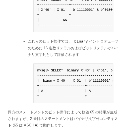
+---------------+---------------------------+

| X'40' | X'01' | b'11110001' & b'01001111' |

+---------------+---------------------------+

|            65 |                        65 |

+---------------+---------------------------+
これらのビット操作では、
イントロデューサ
_binary
のために 16 進数リテラルおよびビットリテラルがバイ
ナリ文字列として評価されます:
mysql> SELECT _binary X'40' | X'01', b'111100
+-----------------------+---------------------
| _binary X'40' | X'01' | b'11110001' & _binar
+-----------------------+---------------------
| A                     | A                   
+-----------------------+--------------------
両方のステートメントのビット操作によって数値 65 の結果が生成
されますが、2 番目のステートメントはバイナリ文字列コンテキス
ト (65 は ASCII
) で動作します。
A