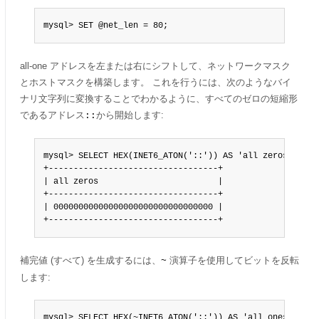
mysql> SET @net_len = 80;
all-one アドレスを左または右にシフトして、ネットワークマスク
とホストマスクを構築します。 これを行うには、次のようなバイ
ナリ文字列に変換することでわかるように、すべてのゼロの短縮形
であるアドレス
から開始します:
::
mysql> SELECT HEX(INET6_ATON('::')) AS 'all zeros';

+----------------------------------+

| all zeros                        |

+----------------------------------+

| 00000000000000000000000000000000 |

+----------------------------------+
補完値 (すべて) を生成するには、
演算子を使用してビットを反転
~
します:
mysql> SELECT HEX(~INET6_ATON('::')) AS 'all ones';
