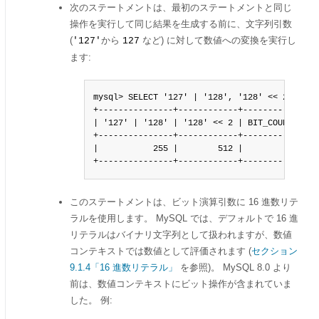
次のステートメントは、最初のステートメントと同じ
操作を実行して同じ結果を生成する前に、文字列引数
(
から
など) に対して数値への変換を実行し
'127'
127
ます:
mysql> SELECT '127' | '128', '128' << 2, BIT_C
+---------------+------------+----------------
| '127' | '128' | '128' << 2 | BIT_COUNT('15')
+---------------+------------+----------------
|           255 |        512 |               4
+---------------+------------+---------------
このステートメントは、ビット演算引数に 16 進数リテ
ラルを使用します。 MySQL では、デフォルトで 16 進
リテラルはバイナリ文字列として扱われますが、数値
コンテキストでは数値として評価されます (
セクション
9.1.4「16 進数リテラル」
を参照)。 MySQL 8.0 より
前は、数値コンテキストにビット操作が含まれていま
した。 例: