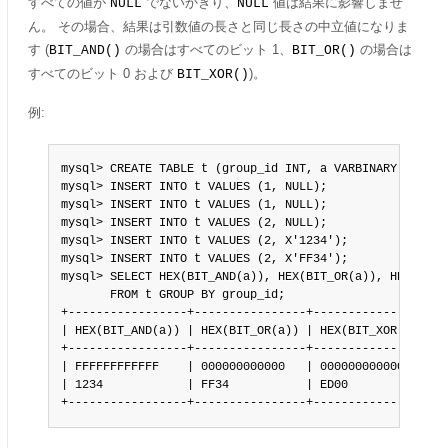
すべての値が
でないかぎり、
値は結果に影響しませ
NULL
NULL
ん。 その場合、結果は引数値の長さと同じ長さの中立値になりま
す (
の場合はすべてのビット 1、
の場合は
BIT_AND()
BIT_OR()
すべてのビット 0 および
)。
BIT_XOR()
例:
mysql> CREATE TABLE t (group_id INT, a VARBINARY(6));

mysql> INSERT INTO t VALUES (1, NULL);

mysql> INSERT INTO t VALUES (1, NULL);

mysql> INSERT INTO t VALUES (2, NULL);

mysql> INSERT INTO t VALUES (2, X'1234');

mysql> INSERT INTO t VALUES (2, X'FF34');

mysql> SELECT HEX(BIT_AND(a)), HEX(BIT_OR(a)), HEX(BIT_X
       FROM t GROUP BY group_id;

+-----------------+----------------+-----------------+

| HEX(BIT_AND(a)) | HEX(BIT_OR(a)) | HEX(BIT_XOR(a)) |

+-----------------+----------------+-----------------+

| FFFFFFFFFFFF    | 000000000000   | 000000000000    |

| 1234            | FF34           | ED00            |

+-----------------+----------------+-----------------+