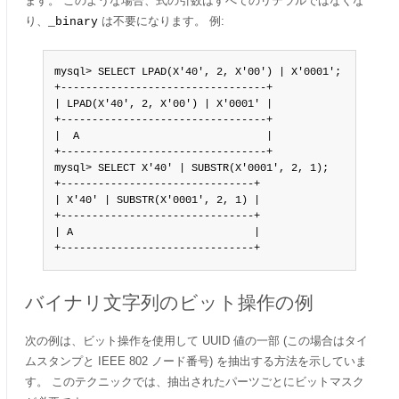
ます。 このような場合、式の引数はすべてのリテラルではなくな
り、
は不要になります。 例:
_binary
mysql> SELECT LPAD(X'40', 2, X'00') | X'0001';

+---------------------------------+

| LPAD(X'40', 2, X'00') | X'0001' |

+---------------------------------+

|  A                              |

+---------------------------------+

mysql> SELECT X'40' | SUBSTR(X'0001', 2, 1);

+-------------------------------+

| X'40' | SUBSTR(X'0001', 2, 1) |

+-------------------------------+

| A                             |

+-------------------------------+
バイナリ文字列のビット操作の例
次の例は、ビット操作を使用して UUID 値の一部 (この場合はタイ
ムスタンプと IEEE 802 ノード番号) を抽出する方法を示していま
す。 このテクニックでは、抽出されたパーツごとにビットマスク