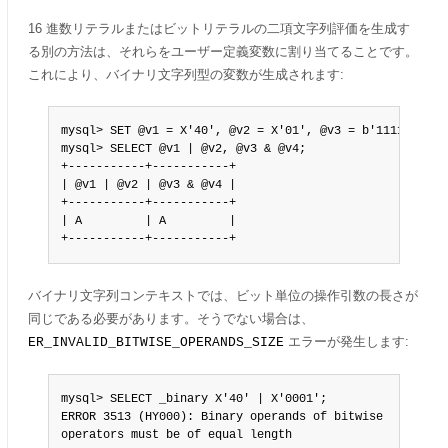
16 進数リテラルまたはビットリテラルの二項文字列評価を生成す
る別の方法は、それらをユーザー定義変数に割り当てることです。
これにより、バイナリ文字列型の変数が生成されます:
mysql> SET @v1 = X'40', @v2 = X'01', @v3 = b'11110001', 
mysql> SELECT @v1 | @v2, @v3 & @v4;

+-----------+-----------+

| @v1 | @v2 | @v3 & @v4 |

+-----------+-----------+

| A         | A         |

+-----------+-----------+
バイナリ文字列コンテキストでは、ビット単位の操作引数の長さが
同じである必要があります。そうでない場合は、
エラーが発生します:
ER_INVALID_BITWISE_OPERANDS_SIZE
mysql> SELECT _binary X'40' | X'0001';

ERROR 3513 (HY000): Binary operands of bitwise

operators must be of equal length