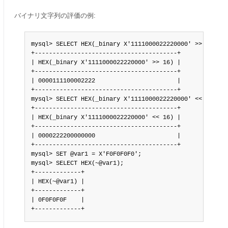
バイナリ文字列の評価の例:
mysql> SELECT HEX(_binary X'1111000022220000' >> 16);

+----------------------------------------+

| HEX(_binary X'1111000022220000' >> 16) |

+----------------------------------------+

| 0000111100002222                       |

+----------------------------------------+

mysql> SELECT HEX(_binary X'1111000022220000' << 16);

+----------------------------------------+

| HEX(_binary X'1111000022220000' << 16) |

+----------------------------------------+

| 0000222200000000                       |

+----------------------------------------+

mysql> SET @var1 = X'F0F0F0F0';

mysql> SELECT HEX(~@var1);

+-------------+

| HEX(~@var1) |

+-------------+

| 0F0F0F0F    |

+-------------+