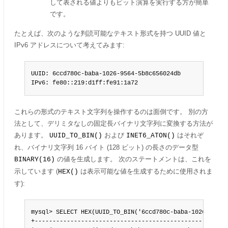
して表される値よりもビット演算を実行する方が簡単
です。
たとえば、次のような判読可能なテキスト形式を持つ UUID 値と
IPv6 アドレスについて考えてみます:
UUID: 6ccd780c-baba-1026-9564-5b8c656024db

IPv6: fe80::219:d1ff:fe91:1a72
これらの形式のテキスト文字列を操作するのは面倒です。 別の方
法として、デリミタなしの固定長バイナリ文字列に変換する方法が
あります。
および
はそれぞ
UUID_TO_BIN()
INET6_ATON()
れ、バイナリ文字列 16 バイト (128 ビット) の長さのデータ型
の値を生成します。 次のステートメントは、これを
BINARY(16)
示しています (
は表示可能な値を生成するために使用されま
HEX()
す):
mysql> SELECT HEX(UUID_TO_BIN('6ccd780c-baba-1026-9564-5
+-------------------------------------------------------