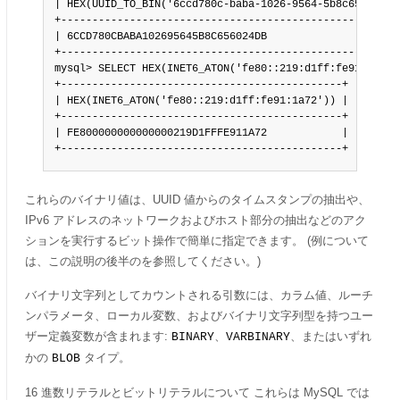
| HEX(UUID_TO_BIN('6ccd780c-baba-1026-9564-5b8c656024db'
+-------------------------------------------------------
| 6CCD780CBABA102695645B8C656024DB                      
+-------------------------------------------------------
mysql> SELECT HEX(INET6_ATON('fe80::219:d1ff:fe91:1a72')
+---------------------------------------------+

| HEX(INET6_ATON('fe80::219:d1ff:fe91:1a72')) |

+---------------------------------------------+

| FE800000000000000219D1FFFE911A72            |

+---------------------------------------------+
これらのバイナリ値は、UUID 値からのタイムスタンプの抽出や、
IPv6 アドレスのネットワークおよびホスト部分の抽出などのアク
ションを実行するビット操作で簡単に指定できます。 (例について
は、この説明の後半のを参照してください。)
バイナリ文字列としてカウントされる引数には、カラム値、ルーチ
ンパラメータ、ローカル変数、およびバイナリ文字列型を持つユー
ザー定義変数が含まれます:
、
、またはいずれ
BINARY
VARBINARY
かの
タイプ。
BLOB
16 進数リテラルとビットリテラルについて これらは MySQL では