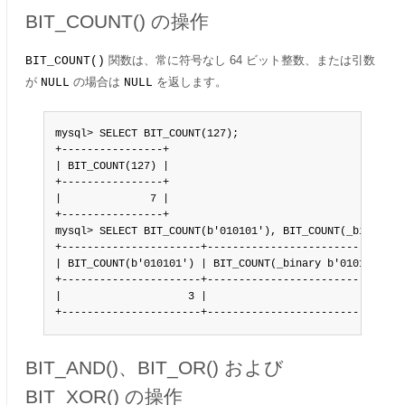
BIT_COUNT() の操作
関数は、常に符号なし 64 ビット整数、または引数
BIT_COUNT()
が
の場合は
を返します。
NULL
NULL
mysql> SELECT BIT_COUNT(127);

+----------------+

| BIT_COUNT(127) |

+----------------+

|              7 |

+----------------+

mysql> SELECT BIT_COUNT(b'010101'), BIT_COUNT(_binary b'
+----------------------+------------------------------+

| BIT_COUNT(b'010101') | BIT_COUNT(_binary b'010101') |

+----------------------+------------------------------+

|                    3 |                            3 |

+----------------------+------------------------------+
BIT_AND()、BIT_OR() および
BIT_XOR() の操作