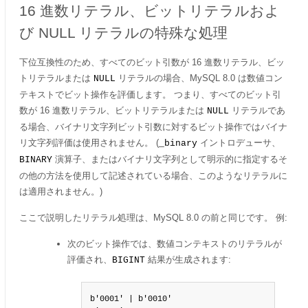
16 進数リテラル、ビットリテラルおよ
び NULL リテラルの特殊な処理
下位互換性のため、すべてのビット引数が 16 進数リテラル、ビッ
トリテラルまたは
リテラルの場合、MySQL 8.0 は数値コン
NULL
テキストでビット操作を評価します。 つまり、すべてのビット引
数が 16 進数リテラル、ビットリテラルまたは
リテラルであ
NULL
る場合、バイナリ文字列ビット引数に対するビット操作ではバイナ
リ文字列評価は使用されません。 (
イントロデューサ、
_binary
演算子、またはバイナリ文字列として明示的に指定するそ
BINARY
の他の方法を使用して記述されている場合、このようなリテラルに
は適用されません。)
ここで説明したリテラル処理は、MySQL 8.0 の前と同じです。 例:
次のビット操作では、数値コンテキストのリテラルが
評価され、
結果が生成されます:
BIGINT
b'0001' | b'0010'
