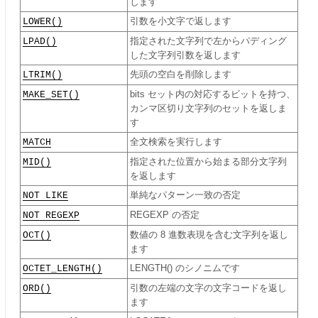
します
LOWER()
引数を小文字で返します
LPAD()
指定された文字列で左からパディング
した文字列引数を返します
LTRIM()
先頭の空白を削除します
MAKE_SET()
bits セット内の対応するビットを持つ、
カンマ区切り文字列のセットを返しま
す
MATCH
全文検索を実行します
MID()
指定された位置から始まる部分文字列
を返します
NOT LIKE
単純なパターン一致の否定
NOT REGEXP
REGEXP の否定
OCT()
数値の 8 進数表現を含む文字列を返し
ます
OCTET_LENGTH()
LENGTH() のシノニムです
ORD()
引数の左端の文字の文字コードを返し
ます