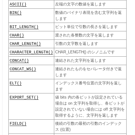
ASCII()
左端の文字の数値を返します
BIN()
数値のバイナリ表現を含む文字列を返
します
BIT_LENGTH()
ビット単位で引数の長さを返します
CHAR()
渡された各整数の文字を返します
CHAR_LENGTH()
引数の文字数を返します
CHARACTER_LENGTH()
CHAR_LENGTH() のシノニムです
CONCAT()
連結された文字列を返します
CONCAT_WS()
連結されたものをセパレータ付きで返
します
ELT()
インデックス番号位置の文字列を返し
ます
EXPORT_SET()
値 bits 内の各ビットが設定されている
場合は on 文字列を取得し、各ビットが
設定されていない場合には off 文字列を
取得するように、文字列を返します
FIELD()
後続の引数の最初の引数のインデック
ス (位置)