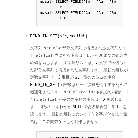
mysql> SELECT FIELD('Bb', 'Aa', 'Bb', 'Cc', 'D
        -> 2

mysql> SELECT FIELD('Gg', 'Aa', 'Bb', 'Cc', 'D
        -> 0
FIND_IN_SET(
,
)
str
strlist
文字列
が
部分文字列で構成される文字列リス
str
N
ト
内にある場合は、1 から
までの範囲内
strlist
N
の値を返します。 文字列リストは、
文字で区切られ
,
た部分文字列で構成された文字列です。 最初の引数が
定数文字列で、2 番目が
型のカラムの場合、
SET
関数はビット演算を使用するために
FIND_IN_SET()
最適化されます。
が
内にない場合、ま
str
strlist
たは
が空の文字列の場合は、
を返しま
strlist
0
す。 引数のいずれかが
である場合は、
を
NULL
NULL
返します。 最初の引数にカンマ (
) 文字が含まれる場
,
合は、この関数が正しく動作しません。