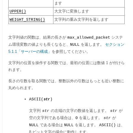
ます
UPPER()
大文字に変換します
WEIGHT_STRING()
文字列の重み文字列を返します
文字列値の関数は、結果の長さが
システ
max_allowed_packet
ム環境変数の値よりも長くなると、
を返します。
セクション
NULL
5.1.1「サーバーの構成」
を参照してください。
文字列の位置を操作する関数では、最初の位置には数値 1 が付けら
れます。
長さの引数を取る関数では、整数以外の引数はもっとも近い整数に
丸められます。
ASCII(
)
str
文字列
の左端の文字の数値を返します。
が
str
str
空の文字列である場合は、
を返します。
が
0
str
である場合は
を返します。
は、
NULL
NULL
ASCII()
8 ビット文字の場合に動作します。