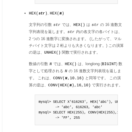
,
HEX(
)
HEX(
)
str
N
文字列の引数
では、
は
の 16 進数文
str
HEX()
str
字列表現を返します。
内の各文字の各バイトは、
str
2 つの 16 進数字に変換されます。 (したがって、マル
チバイト文字は 2 桁よりも大きくなります。) この演算
の逆は、
関数で実行されます。
UNHEX()
数値の引数
では、
は、longlong (
) 数
N
HEX()
BIGINT
字として処理される
の 16 進数文字列表現を返しま
N
す。 これは、
と同等です。 この演
CONV(
,10.16)
N
算の逆は、
で実行されます。
CONV(HEX(
),16,10)
N
mysql> SELECT X'616263', HEX('abc'), UNHEX(HEX
        -> 'abc', 616263, 'abc'

mysql> SELECT HEX(255), CONV(HEX(255),16,10);

        -> 'FF', 255