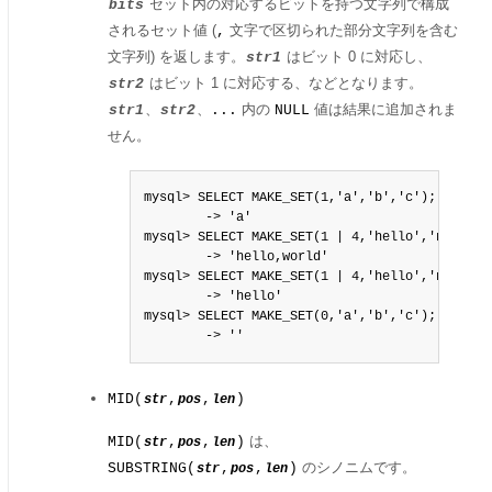
セット内の対応するビットを持つ文字列で構成
bits
されるセット値 (
文字で区切られた部分文字列を含む
,
文字列) を返します。
はビット 0 に対応し、
str1
はビット 1 に対応する、などとなります。
str2
、
、
内の
値は結果に追加されま
str1
str2
...
NULL
せん。
mysql> SELECT MAKE_SET(1,'a','b','c');

        -> 'a'

mysql> SELECT MAKE_SET(1 | 4,'hello','nice','w
        -> 'hello,world'

mysql> SELECT MAKE_SET(1 | 4,'hello','nice',NU
        -> 'hello'

mysql> SELECT MAKE_SET(0,'a','b','c');

        -> ''
MID(
,
,
)
str
pos
len
は、
MID(
,
,
)
str
pos
len
のシノニムです。
SUBSTRING(
,
,
)
str
pos
len