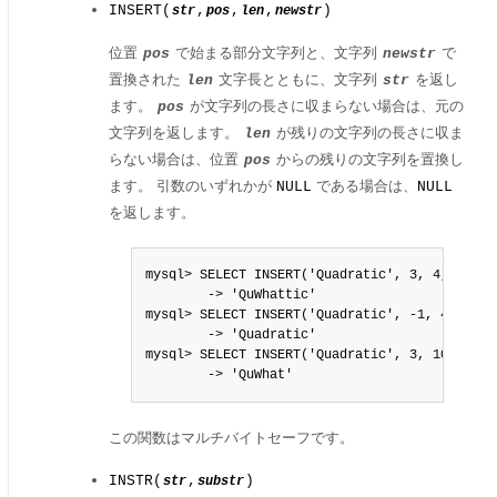
INSERT(
,
,
,
)
str
pos
len
newstr
位置
で始まる部分文字列と、文字列
で
pos
newstr
置換された
文字長とともに、文字列
を返し
len
str
ます。
が文字列の長さに収まらない場合は、元の
pos
文字列を返します。
が残りの文字列の長さに収ま
len
らない場合は、位置
からの残りの文字列を置換し
pos
ます。 引数のいずれかが
である場合は、
NULL
NULL
を返します。
mysql> SELECT INSERT('Quadratic', 3, 4, 'What'
        -> 'QuWhattic'

mysql> SELECT INSERT('Quadratic', -1, 4, 'What
        -> 'Quadratic'

mysql> SELECT INSERT('Quadratic', 3, 100, 'Wha
        -> 'QuWhat'
この関数はマルチバイトセーフです。
INSTR(
,
)
str
substr