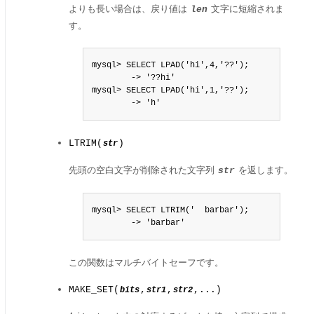
よりも長い場合は、戻り値は
文字に短縮されま
len
す。
mysql> SELECT LPAD('hi',4,'??');

        -> '??hi'

mysql> SELECT LPAD('hi',1,'??');

        -> 'h'
LTRIM(
)
str
先頭の空白文字が削除された文字列
を返します。
str
mysql> SELECT LTRIM('  barbar');

        -> 'barbar'
この関数はマルチバイトセーフです。
MAKE_SET(
,
,
,...)
bits
str1
str2