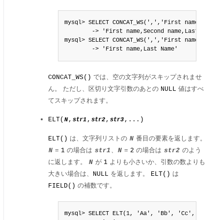
mysql> SELECT CONCAT_WS(',','First name','Sec
        -> 'First name,Second name,Last Name'

mysql> SELECT CONCAT_WS(',','First name',NULL,
        -> 'First name,Last Name'
では、空の文字列がスキップされませ
CONCAT_WS()
ん。 ただし、区切り文字引数のあとの
値はすべ
NULL
てスキップされます。
ELT(
,
,
,
,...)
N
str1
str2
str3
は、文字列リストの
番目の要素を返します。
ELT()
N
=
の場合は
、
=
の場合は
のよう
N
1
str1
N
2
str2
に返します。
が
よりも小さいか、引数の数よりも
N
1
大きい場合は、
を返します。
は
NULL
ELT()
の補数です。
FIELD()
mysql> SELECT ELT(1, 'Aa', 'Bb', 'Cc', 'Dd');
