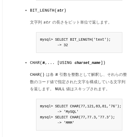
BIT_LENGTH(
)
str
文字列
の長さをビット単位で返します。
str
mysql> SELECT BIT_LENGTH('text');

        -> 32
CHAR(
,... [USING
])
N
charset_name
は各
引数を整数として解釈し、それらの整
CHAR()
N
数のコード値で指定された文字を構成している文字列
を返します。
値はスキップされます。
NULL
mysql> SELECT CHAR(77,121,83,81,'76');

        -> 'MySQL'

mysql> SELECT CHAR(77,77.3,'77.3');

        -> 'MMM'