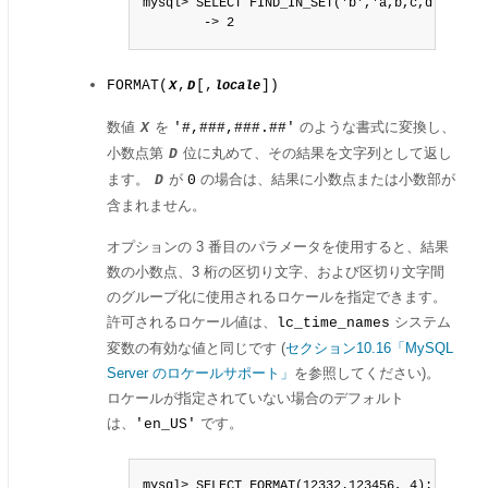
mysql> SELECT FIND_IN_SET('b','a,b,c,d');

        -> 2
FORMAT(
,
[,
])
X
D
locale
数値
を
のような書式に変換し、
X
'#,###,###.##'
小数点第
位に丸めて、その結果を文字列として返し
D
ます。
が
の場合は、結果に小数点または小数部が
D
0
含まれません。
オプションの 3 番目のパラメータを使用すると、結果
数の小数点、3 桁の区切り文字、および区切り文字間
のグループ化に使用されるロケールを指定できます。
許可されるロケール値は、
システム
lc_time_names
変数の有効な値と同じです (
セクション10.16「MySQL
Server のロケールサポート」
を参照してください)。
ロケールが指定されていない場合のデフォルト
は、
です。
'en_US'
mysql> SELECT FORMAT(12332.123456, 4);
