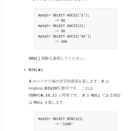
mysql> SELECT ASCII('2');

        -> 50

mysql> SELECT ASCII(2);

        -> 50

mysql> SELECT ASCII('dx');

        -> 100
関数も参照してください。
ORD()
BIN(
)
N
のバイナリ値の文字列表現を返します。
は
N
N
longlong (
) 数字です。 これは、
BIGINT
と同等です。
が
である場合
CONV(
,10,2)
N
NULL
N
は
を返します。
NULL
mysql> SELECT BIN(12);

        -> '1100'