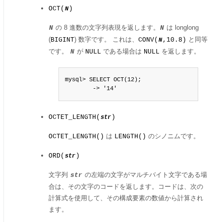
OCT(
)
N
の 8 進数の文字列表現を返します。
は longlong
N
N
(
) 数字です。 これは、
と同等
BIGINT
CONV(
,10.8)
N
です。
が
である場合は
を返します。
N
NULL
NULL
mysql> SELECT OCT(12);

        -> '14'
OCTET_LENGTH(
)
str
は
のシノニムです。
OCTET_LENGTH()
LENGTH()
ORD(
)
str
文字列
の左端の文字がマルチバイト文字である場
str
合は、その文字のコードを返します。コードは、次の
計算式を使用して、その構成要素の数値から計算され
ます。