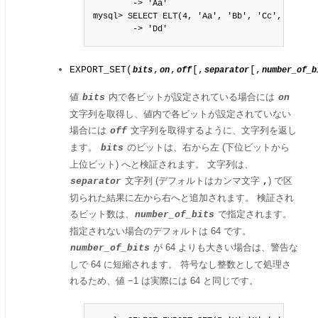
        -> 'Aa'

mysql> SELECT ELT(4, 'Aa', 'Bb', 'Cc', 'Dd');

        -> 'Dd'
EXPORT_SET(
,
,
[,
[,
bits
on
off
separator
number_of_b
値
内で各ビットが設定されている場合には
bits
on
文字列を取得し、値内で各ビットが設定されていない
場合には
文字列を取得するように、文字列を返し
off
ます。
のビットは、右から左 (下位ビットから
bits
上位ビット) へと検証されます。 文字列は、
文字列 (デフォルトはカンマ文字
) で区
separator
,
切られた結果に左から右へと追加されます。 検証され
るビット数は、
で指定されます。
number_of_bits
指定されない場合のデフォルトは 64 です。
が 64 よりも大きい場合は、警告な
number_of_bits
しで 64 に短縮されます。 符号なし整数として処理さ
れるため、値 −1 は実際には 64 と同じです。