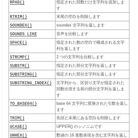
RPAD()
指定された回数だけ文字列を追加しま
す
RTRIM()
末尾の空白を削除します
SOUNDEX()
soundex 文字列を返します
SOUNDS LIKE
音声を比較します
SPACE()
指定された数の空白で構成される文字
列を返します
STRCMP()
2 つの文字列を比較します
SUBSTR()
指定された部分文字列を返します
SUBSTRING()
指定された部分文字列を返します
SUBSTRING_INDEX()
文字列から、区切り文字が指定された
回数出現する前の部分文字列を返しま
す
TO_BASE64()
base 64 文字列に変換された引数を返し
ます
TRIM()
先頭と末尾にある空白を削除します
UCASE()
UPPER() のシノニムです
UNHEX()
数値の 16 進数表現を含む文字列を返し