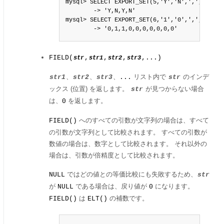
mysql> SELECT EXPORT_SET(5,'Y','N',',',4);

        -> 'Y,N,Y,N'

mysql> SELECT EXPORT_SET(6,'1','0',',',10);

        -> '0,1,1,0,0,0,0,0,0,0'
FIELD(
,
,
,
,...)
str
str1
str2
str3
、
、
、
リスト内で
のインデ
str1
str2
str3
...
str
ックス (位置) を返します。
が見つからない場合
str
は、
を返します。
0
へのすべての引数が文字列の場合は、すべて
FIELD()
の引数が文字列として比較されます。 すべての引数が
数値の場合は、数字として比較されます。 それ以外の
場合は、引数が倍精度として比較されます。
ではどの値との等価比較にも失敗するため、
NULL
str
が
である場合は、戻り値が
になります。
NULL
0
は
の補数です。
FIELD()
ELT()