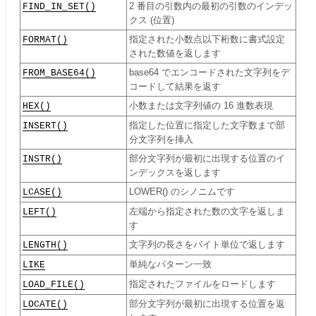
FIND_IN_SET()
2 番目の引数内の最初の引数のインデッ
クス (位置)
FORMAT()
指定された小数点以下桁数に書式設定
された数値を返します
FROM_BASE64()
base64 でエンコードされた文字列をデ
コードして結果を返す
HEX()
小数または文字列値の 16 進数表現
INSERT()
指定した位置に指定した文字数まで部
分文字列を挿入
INSTR()
部分文字列が最初に出現する位置のイ
ンデックスを返します
LCASE()
LOWER() のシノニムです
LEFT()
左端から指定された数の文字を返しま
す
LENGTH()
文字列の長さをバイト単位で返します
LIKE
単純なパターン一致
LOAD_FILE()
指定されたファイルをロードします
LOCATE()
部分文字列が最初に出現する位置を返