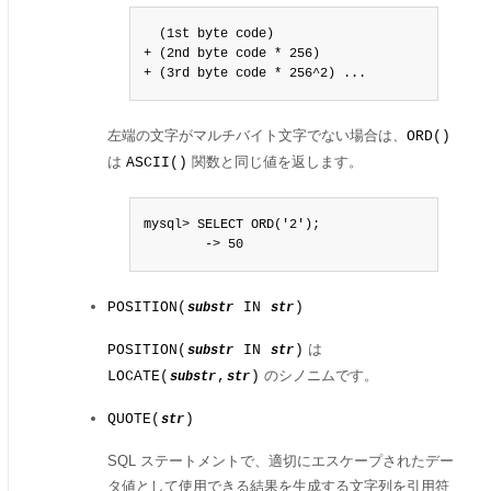
  (1st byte code)

+ (2nd byte code * 256)

+ (3rd byte code * 256^2) ...
左端の文字がマルチバイト文字でない場合は、
ORD()
は
関数と同じ値を返します。
ASCII()
mysql> SELECT ORD('2');

        -> 50
POSITION(
IN
)
substr
str
は
POSITION(
IN
)
substr
str
のシノニムです。
LOCATE(
,
)
substr
str
QUOTE(
)
str
SQL ステートメントで、適切にエスケープされたデー
タ値として使用できる結果を生成する文字列を引用符