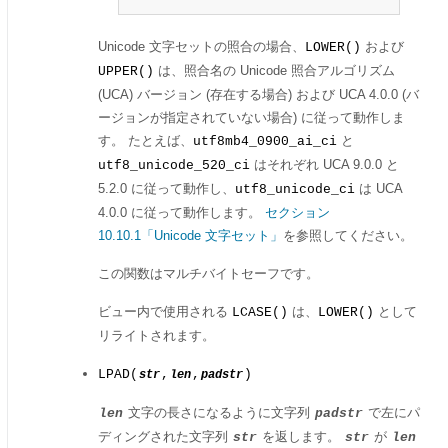
Unicode 文字セットの照合の場合、
および
LOWER()
は、照合名の Unicode 照合アルゴリズム
UPPER()
(UCA) バージョン (存在する場合) および UCA 4.0.0 (バ
ージョンが指定されていない場合) に従って動作しま
す。 たとえば、
と
utf8mb4_0900_ai_ci
はそれぞれ UCA 9.0.0 と
utf8_unicode_520_ci
5.2.0 に従って動作し、
は UCA
utf8_unicode_ci
4.0.0 に従って動作します。
セクション
10.10.1「Unicode 文字セット」
を参照してください。
この関数はマルチバイトセーフです。
ビュー内で使用される
は、
として
LCASE()
LOWER()
リライトされます。
LPAD(
,
,
)
str
len
padstr
文字の長さになるように文字列
で左にパ
len
padstr
ディングされた文字列
を返します。
が
str
str
len