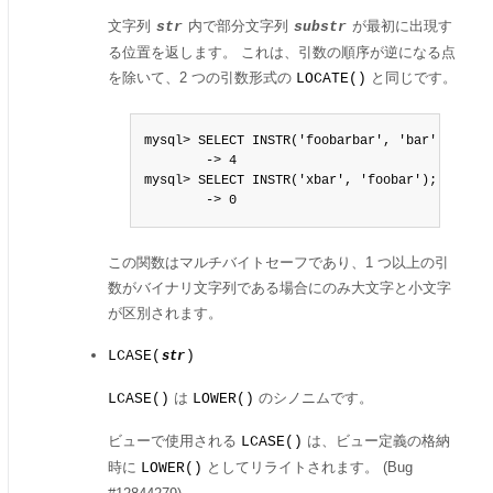
文字列
内で部分文字列
が最初に出現す
str
substr
る位置を返します。 これは、引数の順序が逆になる点
を除いて、2 つの引数形式の
と同じです。
LOCATE()
mysql> SELECT INSTR('foobarbar', 'bar');

        -> 4

mysql> SELECT INSTR('xbar', 'foobar');

        -> 0
この関数はマルチバイトセーフであり、1 つ以上の引
数がバイナリ文字列である場合にのみ大文字と小文字
が区別されます。
LCASE(
)
str
は
のシノニムです。
LCASE()
LOWER()
ビューで使用される
は、ビュー定義の格納
LCASE()
時に
としてリライトされます。 (Bug
LOWER()