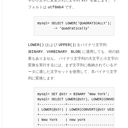
字が小文字に変更された文字列
を返します。 デ
str
フォルトは
です。
utf8mb4
mysql> SELECT LOWER('QUADRATICALLY');

        -> 'quadratically'
(および
) をバイナリ文字列
LOWER()
UPPER()
(
、
、
) に適用しても、何の効
BINARY
VARBINARY
BLOB
果もありません。 バイナリ文字列の大文字と小文字の
変換を実行するには、まず文字列に格納されているデ
ータに適した文字セットを使用して、非バイナリ文字
列に変換します:
mysql> SET @str = BINARY 'New York';

mysql> SELECT LOWER(@str), LOWER(CONVERT(@str 
+-------------+-------------------------------
| LOWER(@str) | LOWER(CONVERT(@str USING utf8m
+-------------+-------------------------------
| New York    | new york                      
+-------------+------------------------------