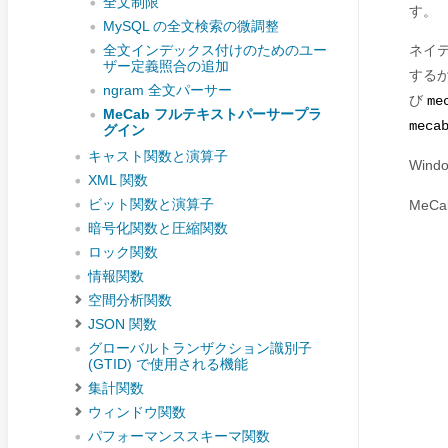
全文制限
す。
MySQL の全文検索の微調整
ネイテ
全文インデックス付けのためのユー
ザー定義照合の追加
する
ngram 全文パーサー
び
me
MeCab フルテキストパーサープラ
meca
グイン
キャスト関数と演算子
Wind
XML 関数
ビット関数と演算子
Me
暗号化関数と圧縮関数
ロック関数
情報関数
空間分析関数
JSON 関数
グローバルトランザクション識別子
(GTID) で使用される機能
集計関数
ウィンドウ関数
パフォーマンススキーマ関数