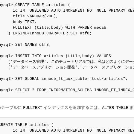
mysql> CREATE TABLE articles (

      id INT UNSIGNED AUTO_INCREMENT NOT NULL PRIMARY KEY
      title VARCHAR(200),

      body TEXT,

      FULLTEXT (title,body) WITH PARSER mecab

    ) ENGINE=InnoDB CHARACTER SET utf8;

mysql> SET NAMES utf8;

mysql> INSERT INTO articles (title,body) VALUES

    ('データベース管理','このチュートリアルでは、私はどのようにデー
    ('データベースアプリケーション開発','データベースアプリケーショ
mysql> SET GLOBAL innodb_ft_aux_table="test/articles";

mysql> SELECT * FROM INFORMATION_SCHEMA.INNODB_FT_INDEX_
のテーブルに
インデックスを追加するには、
ま
FULLTEXT
ALTER TABLE
CREATE TABLE articles (

      id INT UNSIGNED AUTO_INCREMENT NOT NULL PRIMARY KEY