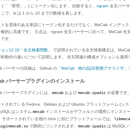
」
(
「
「管理」
」
) にトークン化します。 比較すると、
ngram
全文パーサ
ここで、
は 1 から 10 までの数値を表します。
n
トを意味のある単語にトークン化するだけでなく、MeCab インデックスは
般的に高速です。 欠点は、ngram 全文パーサーに比べて、MeCab
とです。
ョン12.10「全文検索関数」
で説明されている全文検索構文は、MeCa
解析動作の違いについて説明します。 全文関連の構成オプションも適用
ab パーサーの詳細は、Github の
「MeCab : 他の品詞/形態アナライザ」
Cab パーサープラグインのインストール
ab パーサープラグインには、
および
が必要です
mecab
mecab-ipadic
トされている Fedora、Debian および Ubuntu プラットフォーム (シ
ySQL はシステム
インストールがデフォルトの場所にインスト
mecab
 サポートされている他の Unix に似たプラットフォームでは、
libmec
で静的にリンクされます。
は MySQ
luginmecab.so
mecab-ipadic