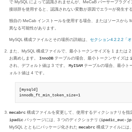
で MySQL によって認識されませんが、MeCaB パーサープ
接頭辞を使用すると、認識されない変数が原因でエラーが発生するこ
独自の MeCab インストールを使用する場合、またはソースから M
異なる可能性があります。
MySQL 構成ファイルとその場所の詳細は、
セクション4.2.2.
また、MySQL 構成ファイルで、最小トークンサイズを 1 または 
お薦めします。
テーブルの場合、最小トークンサイズは
InnoDB
され、デフォルト値は 3 です。
テーブルの場合、最小ト
MyISAM
ォルト値は 4 です。
[mysqld]

innodb_ft_min_token_size=1
構成ファイルを変更して、使用するディクショナリを指定し
mecabrc
パッケージには、3 つのディクショナリ (
ipadic
ipadic_euc-jp
MySQL とともにパッケージ化された
構成ファイルには、
mecabrc