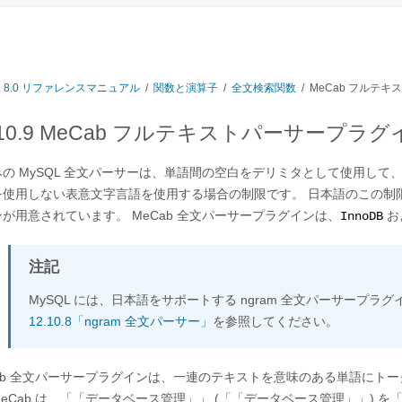
L 8.0 リファレンスマニュアル
/
関数と演算子
/
全文検索関数
/
MeCab フルテ
.10.9 MeCab フルテキストパーサープラグ
みの MySQL 全文パーサーは、単語間の空白をデリミタとして使用し
使用しない表意文字言語を使用する場合の制限です。 日本語のこの制限に対
が用意されています。 MeCab 全文パーサープラグインは、
お
InnoDB
注記
MySQL には、日本語をサポートする ngram 全文パーサープラ
12.10.8「ngram 全文パーサー」
を参照してください。
Cab 全文パーサープラグインは、一連のテキストを意味のある単語にト
eCab は、
「
「
データベース管理
」
」
(
「
「データベース管理」
」
) を