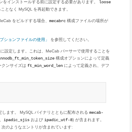
ラグインをインストールする前に設定する必要があります。
loose
となく MySQL を再起動できます。
eCab をビルドする場合、
構成ファイルの場所が
mecabrc
2「オプションファイルの使用」
を参照してください。
2 に設定します。これは、MeCab パーサーで使用することを
構成オプションによって定義
innodb_ft_min_token_size
ークンサイズは
によって定義され、デフ
ft_min_word_len
ます。 MySQL バイナリとともに配布される
mecab-
、
および
) が含まれます。
ipadic_sjis
ipadic_utf-8
次のようなエントリが含まれています: