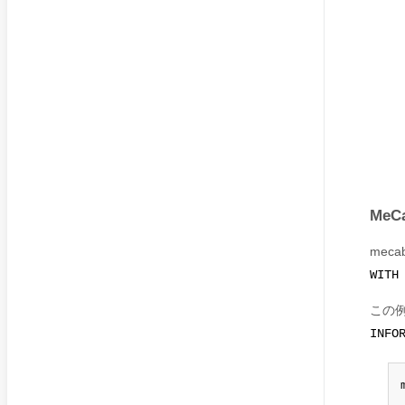
Me
mec
WITH
この
INFO