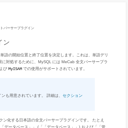
キストパーサープラグイン
イン
て、単語の開始位置と終了位置を決定します。これは、単語デリ
処するために、MySQL には MeCab 全文パーサープラ
よび
での使用がサポートされています。
MyISAM
グインも用意されています。 詳細は、
セクション
ークン化する日本語の全文パーサープラグインです。 たとえ
「
「
データベース
」
」
(
「
「データベース」
」
) および
「
「
管