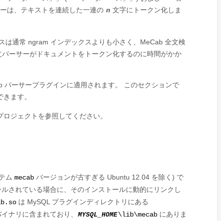
ーは、テキストを連続した一連の
文字にトークン化しま
n
通常 ngram インデックスよりも小さく、MeCab 全文検
 全文パーサーがドキュメントをトークン化するのに時間がかか
b パーサープラグインに適用されます。 このセクションで
できます。
プロジェクトを参照してください。
。
ステム
バージョンが古すぎる Ubuntu 12.04 を除く) で
mecab
ールされている場合に、そのインストールに動的にリンクし
は MySQL プラグインディレクトリにある
ab.so
L バイナリに含まれており、
にありま
MYSQL_HOME
\lib\mecab