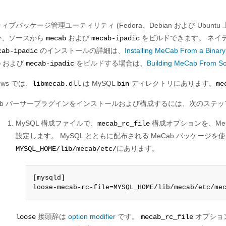
ィブパッケージ管理ユーティリティ (Fedora、Debian および Ubuntu
か、ソースから
および
をビルドできます。 ネイ
mecab
mecab-ipadic
のインストールの詳細は、
Installing MeCab From a Binary 
cab-ipadic
および
をビルドする場合は、
Building MeCab From So
b
mecab-ipadic
ows では、
は MySQL
ディレクトリにあります。
libmecab.dll
bin
me
Cab パーサープラグインをインストールおよび構成するには、次のステッ
MySQL 構成ファイルで、
構成オプションを、Me
mecab_rc_file
設定します。 MySQL とともに配布される MeCab パッケージ
にあります。
MYSQL_HOME/lib/mecab/etc/
[mysqld]

loose-mecab-rc-file=MYSQL_HOME/lib/mecab/etc/me
接頭辞は
option modifier
です。
オプショ
loose
mecab_rc_file