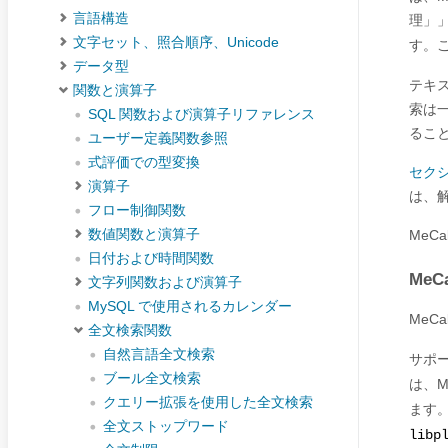
言語構造
理
」
文字セット、照合順序、Unicode
す。
データ型
テキス
関数と演算子
索は一
SQL 関数および演算子リファレンス
るこ
ユーザー定義関数参照
式評価での型変換
セクシ
演算子
は、
フロー制御関数
数値関数と演算子
MeC
日付および時間関数
Me
文字列関数および演算子
MySQL で使用されるカレンダー
MeC
全文検索関数
自然言語全文検索
サポー
ブール全文検索
は、M
クエリー拡張を使用した全文検索
ます。
全文ストップワード
libp