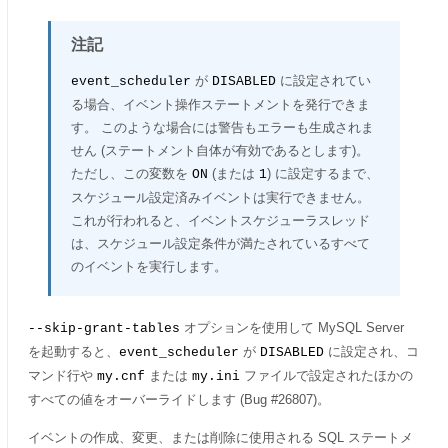
注記
が
に設定されてい
event_scheduler
DISABLED
る場合、イベント操作ステートメントを発行できま
す。 このような場合には警告もエラーも生成されま
せん (ステートメント自体が有効であるとします)。
ただし、この変数を
(または
) に設定するまで、
ON
1
スケジュール設定済みイベントは実行できません。
これが行われると、イベントスケジューラスレッド
は、スケジュール設定条件が満たされているすべて
のイベントを実行します。
オプションを使用して MySQL Server
--skip-grant-tables
を起動すると、
が
に設定され、コ
event_scheduler
DISABLED
マンド行や
または
ファイルで設定されたほかの
my.cnf
my.ini
すべての値をオーバーライドします (Bug #26807)。
イベントの作成、変更、または削除に使用される SQL ステートメ