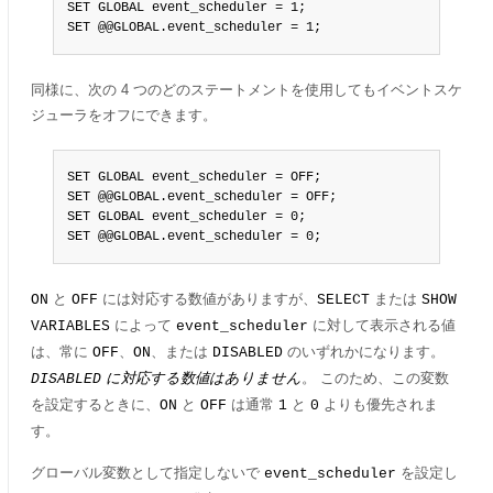
SET GLOBAL event_scheduler = 1;

SET @@GLOBAL.event_scheduler = 1;
同様に、次の 4 つのどのステートメントを使用してもイベントスケ
ジューラをオフにできます。
SET GLOBAL event_scheduler = OFF;

SET @@GLOBAL.event_scheduler = OFF;

SET GLOBAL event_scheduler = 0;

SET @@GLOBAL.event_scheduler = 0;
と
には対応する数値がありますが、
または
ON
OFF
SELECT
SHOW
によって
に対して表示される値
VARIABLES
event_scheduler
は、常に
、
、または
のいずれかになります。
OFF
ON
DISABLED
に対応する数値はありません
。 このため、この変数
DISABLED
を設定するときに、
と
は通常
と
よりも優先されま
ON
OFF
1
0
す。
グローバル変数として指定しないで
を設定し
event_scheduler