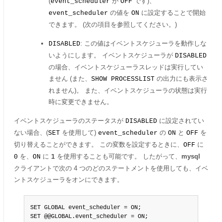
(
が
です)、
event_scheduler
OFF
の値を
に設定することで開始
event_scheduler
ON
できます。 (次の項目を参照してください。)
: この値はイベントスケジューラを動作しな
DISABLED
いようにします。 イベントスケジューラが
DISABLED
の場合、イベントスケジューラスレッドは実行してい
ません (また、
の出力にも表示さ
SHOW PROCESSLIST
れません)。 また、イベントスケジューラの状態は実行
時に変更できません。
イベントスケジューラのステータスが
に設定されてい
DISABLED
ない場合、(
を使用して)
の
と
を
SET
event_scheduler
ON
OFF
切り替えることができます。 この変数を設定するときに、
に
OFF
を、
に
を使用することも可能です。 したがって、
mysql
0
ON
1
クライアントで次の 4 つのどのステートメントを使用しても、イベ
ントスケジューラをオンにできます。
SET GLOBAL event_scheduler = ON;

SET @@GLOBAL.event_scheduler = ON;
