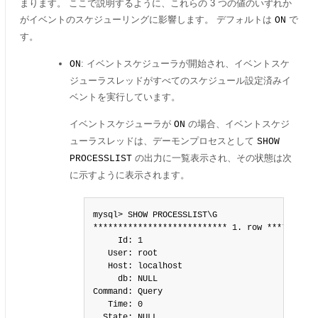
まります。 ここで説明するように、これらの 3 つの値のいずれか
がイベントのスケジューリングに影響します。 デフォルトは
で
ON
す。
: イベントスケジューラが開始され、イベントスケ
ON
ジューラスレッドがすべてのスケジュール設定済みイ
ベントを実行しています。
イベントスケジューラが
の場合、イベントスケジ
ON
ューラスレッドは、デーモンプロセスとして
SHOW
の出力に一覧表示され、その状態は次
PROCESSLIST
に示すように表示されます。
mysql> SHOW PROCESSLIST\G

*************************** 1. row ***********
     Id: 1

   User: root

   Host: localhost

     db: NULL

Command: Query

   Time: 0

  State: NULL
