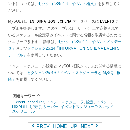
ントについては、
セクション25.4.3「イベント構文」
を参照してく
ださい。
MySQL は、
データベースに
テ
INFORMATION_SCHEMA
EVENTS
ーブルを提供します。 このテーブルは、サーバー上で定義されて
いるスケジュール設定済みイベントに関する情報を取得するために
クエリーできます。 詳細は、
セクション25.4.4「イベントメタデー
タ」
および
セクション26.14「INFORMATION_SCHEMA EVENTS
テーブル」
を参照してください。
イベントスケジュール設定と MySQL 権限システムに関する情報に
ついては、
セクション25.4.6「イベントスケジューラと MySQL 権
限」
を参照してください。
関連キーワード:
event
,
scheduler
,
イベントスケジューラ
,
設定
,
イベント
,
DISABLED
,
実行
,
サーバー
,
イベントスケジューラスレッド
,
スケジュール
PREV
HOME
UP
NEXT