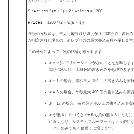
カにレプリケートされます)
9 *
writes
/ (
+ 1) + 2 *
writes
= 1200
N
writes
= 1200 / (2 + 9/(
+ 1))
N
最後の方程式は、最大可能読取り速度が 1,200/秒で、書込み
が指定された場合の、
レプリカの最大書込み数を示します
N
この分析によって、次の結論が導かれます。
= 0 (レプリケーションがないことを意味しま
N
毎秒 1200/11 = 109 回の書き込みを処理できま
= 1 の場合、毎秒最大 184 回の書き込みを
N
= 8 の場合、毎秒最大 400 回の書き込みを
N
= 17 の場合、毎秒最大 480 回の書き込みを
N
が無限に近づくと (予算も負の無限大になり)、毎
N
に近くなり、システムスループットは 5.5 倍にな
ーバーのみでも 4 倍近くに増えます。