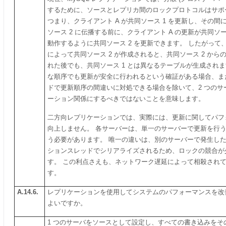
するために、ソースとレプリカ間のロックプロトコルはサポ
つまり、クライアント A が共同ソース 1 を更新し、その間に
ソース 2 に伝播する前に、クライアント A の更新が共同ソー
動作するように共同ソース 2 を更新できます。 したがって、
によって共同ソース 2 が作成されると、共同ソース 2 か
れた後でも、共同ソース 1 とは異なるテーブルが生成されま
な順序でも更新が安全に行われるという確証がある場合、ま
ドで更新順序の間違いに対処できる場合を除いて、2 つのサ
ーション関係にするべきではないことを意味します。
二方向レプリケーションでは、実際には、更新に関してパフ
向上しません。 各サーバーは、単一のサーバーで更新を行
う必要があります。 唯一の違いは、別のサーバーで発生し
ションスレッドでシリアライズされるため、ロックの競合が
す。 この利点さえも、ネットワーク遅延によって相殺され
す。
A.14.6.
レプリケーションを使用してシステムのパフォーマンスを改
よいですか。
1 つのサーバをソースとして設定し、すべての書き込みをそ