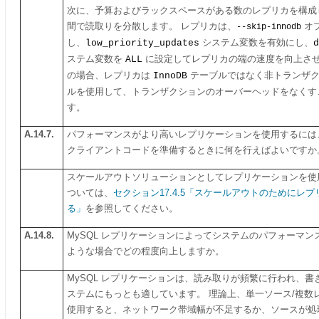
次に、予算およびラックスペースがある数のレプリカを構成
間で読取りを分散します。 レプリカは、
オ
--skip-innodb
し、
low_priority_updates
システム変数を有効にし、
d
ステム変数を
ALL
に設定してレプリカの端の速度を向上させ
の場合、レプリカは
InnoDB
テーブルではなく非トランザ
ルを使用して、トランザクションのオーバーヘッドをなくす
す。
A.14.7.
パフォーマンスがより高いレプリケーションを使用するには
クライアントコードを準備するときに何を行えばよいですか
スケールアウトソリューションとしてレプリケーションを使
ついては、
セクション17.4.5「スケールアウトのためにレ
る」
を参照してください。
A.14.8.
MySQL レプリケーションによってシステムのパフォーマ
ような場合でどの程度向上しますか。
MySQL レプリケーションは、読み取りが頻繁に行われ、
ステムにもっとも適しています。 理論上、単一ソース/複数
使用すると、ネットワーク帯域幅が不足するか、ソースが処