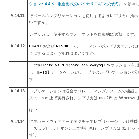
ション5.4.4.3「混合形式のバイナリロギング形式」
を参照し
A.14.11.
行ベースのレプリケーションを使用するようレプリカに指示
いですか。
レプリカは、使用するフォーマットを自動的に認識します。
A.14.12.
GRANT
および
REVOKE
ステートメントがレプリカマシンに
うにするにはどうすればよいですか。
オプションを指
--replicate-wild-ignore-table=mysql.%
し、
mysql
データベースのテーブルのレプリケーションが
す。
A.14.13.
レプリケーションは混合オペレーティングシステムで機能しま
スは Linux 上で実行され、レプリカは macOS と Window
はい。
A.14.14.
混在ハードウェアアーキテクチャでレプリケーションは機能し
ースは 64 ビットマシン上で実行され、レプリカは 32 ビ
す)。