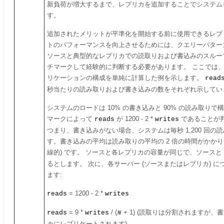
新負荷が増大するまで、レプリカを追加することでシステム
す。
追加されたメリットが平準化を開始する前に使用できるレプ
トのパフォーマンスを向上させるためには、クエリーパター
ソースと典型的なレプリカでの読取りおよび書込みのスルー
チマークして経験的に判断する必要があります。 ここでは
リケーションの構成を単純に計算した例を示します。
read
秒当たりの読み取りおよび書き込みの数をそれぞれ示してい
システムのロードは 10% の書き込みと 90% の読み取り
マークによって
reads
が 1200 - 2 *
writes
であることが
つまり、書き込みがない場合、システムは毎秒 1,200 回の
す。書き込みの平均は読み取りの平均の 2 倍の時間がかかり
線的) です。 ソースと各レプリカの容量が同じで、ソースと
るとします。 次に、各サーバー (ソースまたはレプリカ) 
ます:
reads
= 1200 - 2 *
writes
reads
= 9 *
writes
/ (
+ 1) (読取りは分割されますが
N