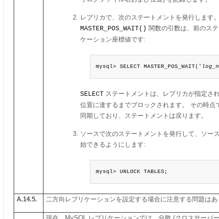
レプリカで、次のステートメントを発行します
MASTER_POS_WAIT()
関数の引数は、前のステ
ケーション座標値です:
mysql> SELECT MASTER_POS_WAIT('
log_
SELECT
ステートメントは、レプリカが指定さ
位置に達するまでブロックされます。 その時点
同期しており、ステートメントは戻ります。
ソースで次のステートメントを発行して、ソー
始できるようにします:
mysql> UNLOCK TABLES;
A.14.5.
二方向レプリケーションを設定する場合に注意する問題はあ
現在、MySQL レプリケーションでは、分散 (クロスサーバ