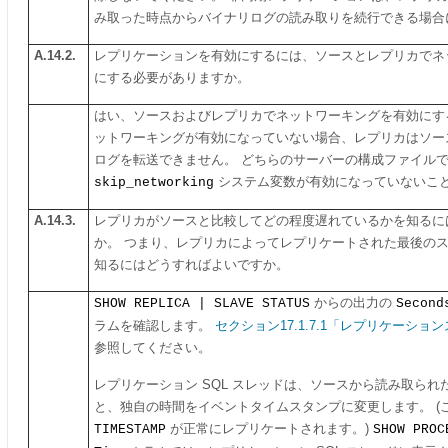
み取った時点からバイナリログの読み取りを続行できる場合
A.14.2.
レプリケーションを有効にするには、ソースとレプリカでネ
にする必要がありますか。
はい、ソースおよびレプリカでネットワーキングを有効にす
ットワーキングが有効になっていない場合、レプリカはソー
ログを転送できません。 どちらのサーバーの構成ファイル
skip_networking
システム変数が有効になっていないこ
A.14.3.
レプリカがソースと比較してどの程度遅れているかを知るに
か。 つまり、レプリカによってレプリケートされた最後の
知るにはどうすればよいですか。
SHOW REPLICA | SLAVE STATUS
からの出力の
Second
ラムを確認します。
セクション17.1.7.1「レプリケーシ
参照してください。
レプリケーション SQL スレッドは、ソースから読み取られ
と、独自の時間をイベントタイムスタンプに変更します。 (
TIMESTAMP
が正常にレプリケートされます。)
SHOW PROC