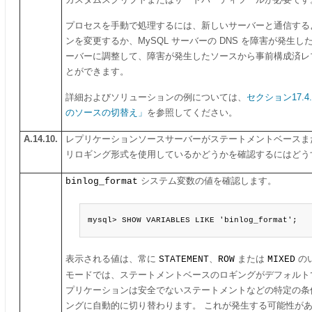
カスタムスクリプトまたはサードパーティツールが必要です
プロセスを手動で処理するには、新しいサーバーと通信する
ンを変更するか、MySQL サーバーの DNS を障害が発生
ーバーに調整して、障害が発生したソースから事前構成済レ
とができます。
詳細およびソリューションの例については、
セクション17.
のソースの切替え」
を参照してください。
A.14.10.
レプリケーションソースサーバーがステートメントベースま
リロギング形式を使用しているかどうかを確認するにはどう
binlog_format
システム変数の値を確認します。
mysql> SHOW VARIABLES LIKE 'binlog_format';
表示される値は、常に
STATEMENT
、
ROW
または
MIXED
の
モードでは、ステートメントベースのロギングがデフォルト
プリケーションは安全でないステートメントなどの特定の条
ングに自動的に切り替わります。 これが発生する可能性が