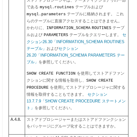
ストアドプロシージャは、データディクショナリの一部
である
mysql.routines
テーブルおよび
mysql.parameters
テーブルに格納されます。 これ
らのテーブルに直接アクセスすることはできません。
かわりに、
INFORMATION_SCHEMA
ROUTINES
テーブ
ルおよび
PARAMETERS
テーブルをクエリーします。
セ
クション26.30「INFORMATION_SCHEMA ROUTINES
テーブル」
および
セクション
26.20「INFORMATION_SCHEMA PARAMETERS テー
ブル」
を参照してください。
SHOW CREATE FUNCTION
を使用してストアドファン
クションに関する情報を取得し、
SHOW CREATE
PROCEDURE
を使用してストアドプロシージャに関する
情報を取得することもできます。
セクション
13.7.7.9「SHOW CREATE PROCEDURE ステートメン
ト」
を参照してください。
A.4.8.
ストアドプロシージャーまたはストアドファンクション
をパッケージにグループ化することはできますか。