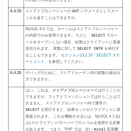
の内部でのみ使用できます。
A.4.19.
ストアドプロシージャーの
OUT
パラメータとしてカー
ソルを返すことはできますか。
MySQL 8.0 では、カーソルはストアドプロシージャー
の内部でのみ使用できます。 ただし、
SELECT
でカー
ソルをオープンしない場合、結果はクライアントに直接
送信されます。 変数に対して
SELECT INTO
を発行す
ることもできます。
セクション13.2.10「SELECT ステ
ートメント」
を参照してください。
A.4.20.
デバッグのために、ストアドルーチン内の変数の値を出
力できますか。
はい。これは、
ストアドプロシージャー
では行うことが
できますが、ストアドファンクションでは行うことはで
きません。 ストアドプロシージャー内で通常の
SELECT
を実行すると、結果セットがクライアントに直
接返されます。 これを機能させるには、MySQL 4.1 (以
上) のクライアント/サーバープロトコルを使用する必要
があります。 つまり、PHP では、古い
mysql
拡張機