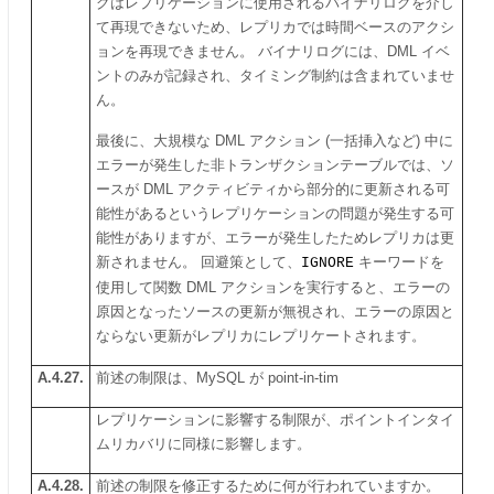
グはレプリケーションに使用されるバイナリログを介し
て再現できないため、レプリカでは時間ベースのアクシ
ョンを再現できません。 バイナリログには、DML イベ
ントのみが記録され、タイミング制約は含まれていませ
ん。
最後に、大規模な DML アクション (一括挿入など) 中に
エラーが発生した非トランザクションテーブルでは、ソ
ースが DML アクティビティから部分的に更新される可
能性があるというレプリケーションの問題が発生する可
能性がありますが、エラーが発生したためレプリカは更
新されません。 回避策として、
IGNORE
キーワードを
使用して関数 DML アクションを実行すると、エラーの
原因となったソースの更新が無視され、エラーの原因と
ならない更新がレプリカにレプリケートされます。
A.4.27.
前述の制限は、MySQL が point-in-tim
レプリケーションに影響する制限が、ポイントインタイ
ムリカバリに同様に影響します。
A.4.28.
前述の制限を修正するために何が行われていますか。