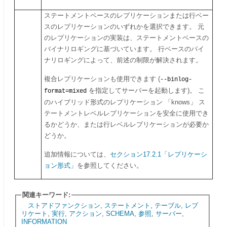
ステートメントベースのレプリケーションまたは行ベー
スのレプリケーションのいずれかを選択できます。 元
のレプリケーションの実装は、ステートメントベースの
バイナリロギングに基づいています。 行ベースのバイ
ナリロギングによって、前述の制限が解決されます。
複合
レプリケーションも使用できます (
--binlog-
を指定してサーバーを起動します)。 こ
format=mixed
のハイブリッド形式のレプリケーション
「
knows
」
ス
テートメントレベルレプリケーションを安全に使用でき
るかどうか、または行レベルレプリケーションが必要か
どうか。
追加情報については、
セクション17.2.1「レプリケーシ
ョン形式」
を参照してください。
関連キーワード:
ストアドファンクション
,
ステートメント
,
テーブル
,
レプ
リケート
,
実行
,
アクション
,
SCHEMA
,
参照
,
サーバー
,
INFORMATION