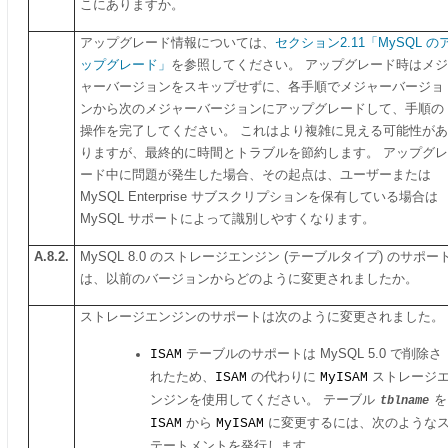
こにありますか。
アップグレード情報については、
セクション2.11「MySQL の
ップグレード」
を参照してください。 アップグレード時はメジ
ャーバージョンをスキップせずに、各手順でメジャーバージョ
ンから次のメジャーバージョンにアップグレードして、手順の
操作を完了してください。 これはより複雑に見える可能性があ
りますが、最終的に時間とトラブルを節約します。 アップグレ
ード中に問題が発生した場合、その起点は、ユーザーまたは
MySQL Enterprise サブスクリプションを保有している場合は
MySQL サポートによって識別しやすくなります。
A.8.2.
MySQL 8.0 のストレージエンジン (テーブルタイプ) のサポー
は、以前のバージョンからどのように変更されましたか。
ストレージエンジンのサポートは次のように変更されました。
ISAM
テーブルのサポートは MySQL 5.0 で削除さ
れたため、
ISAM
の代わりに
MyISAM
ストレージ
ンジンを使用してください。 テーブル
を
tblname
ISAM
から
MyISAM
に変更するには、次のような
テートメントを発行します。