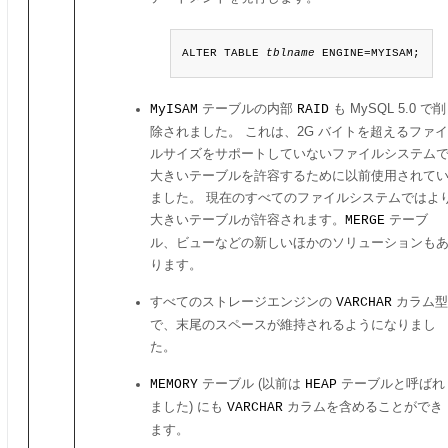
ALTER TABLE 
tblname
 ENGINE=MYISAM;
MyISAM
テーブルの内部
RAID
も MySQL 5.0 で削
除されました。 これは、2G バイトを超えるファイ
ルサイズをサポートしていないファイルシステム
大きいテーブルを許容するために以前使用されて
ました。 現在のすべてのファイルシステムではよ
大きいテーブルが許容されます。
MERGE
テーブ
ル、ビューなどの新しいほかのソリューションも
ります。
すべてのストレージエンジンの
VARCHAR
カラム型
で、末尾のスペースが維持されるようになりまし
た。
MEMORY
テーブル (以前は
HEAP
テーブルと呼ばれ
ました) にも
VARCHAR
カラムを含めることができ
ます。