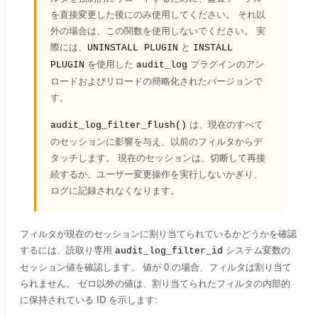
を直接変更した後にのみ使用してください。 それ以
外の場合は、この関数を使用しないでください。 実
際には、
と
UNINSTALL PLUGIN
INSTALL
を使用した
プラグインのアン
PLUGIN
audit_log
ロードおよびリロードの簡略化されたバージョンで
す。
は、現在のすべて
audit_log_filter_flush()
のセッションに影響を与え、以前のフィルタからデ
タッチします。 現在のセッションは、切断して再接
続するか、ユーザー変更操作を実行しないかぎり、
ログに記録されなくなります。
フィルタが現在のセッションに割り当てられているかどうかを確認
するには、読取り専用
システム変数の
audit_log_filter_id
セッション値を確認します。 値が 0 の場合、フィルタは割り当て
られません。 ゼロ以外の値は、割り当てられたフィルタの内部的
に保持されている ID を示します: