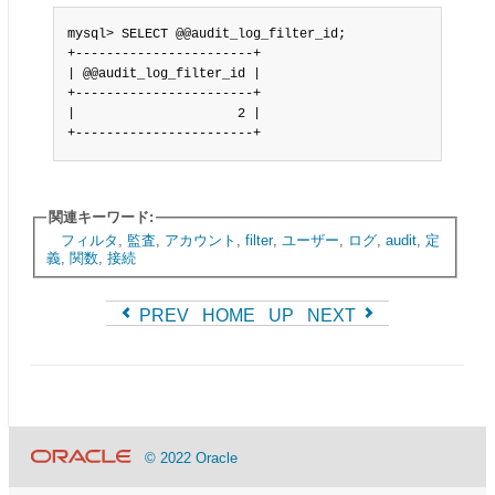
mysql> SELECT @@audit_log_filter_id;

+-----------------------+

| @@audit_log_filter_id |

+-----------------------+

|                     2 |

+-----------------------+
関連キーワード:
フィルタ
,
監査
,
アカウント
,
filter
,
ユーザー
,
ログ
,
audit
,
定
義
,
関数
,
接続
PREV
HOME
UP
NEXT
© 2022 Oracle