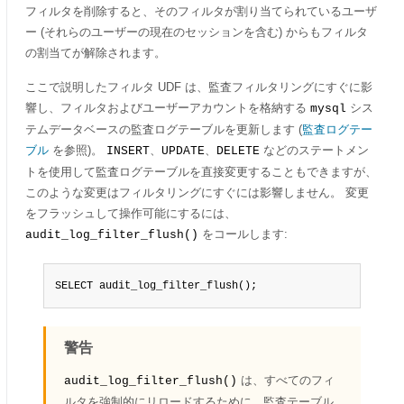
フィルタを削除すると、そのフィルタが割り当てられているユーザ
ー (それらのユーザーの現在のセッションを含む) からもフィルタ
の割当てが解除されます。
ここで説明したフィルタ UDF は、監査フィルタリングにすぐに影
響し、フィルタおよびユーザーアカウントを格納する
シス
mysql
テムデータベースの監査ログテーブルを更新します (
監査ログテー
ブル
を参照)。
、
、
などのステートメン
INSERT
UPDATE
DELETE
トを使用して監査ログテーブルを直接変更することもできますが、
このような変更はフィルタリングにすぐには影響しません。 変更
をフラッシュして操作可能にするには、
をコールします:
audit_log_filter_flush()
SELECT audit_log_filter_flush();
警告
は、すべてのフィ
audit_log_filter_flush()
ルタを強制的にリロードするために、監査テーブル