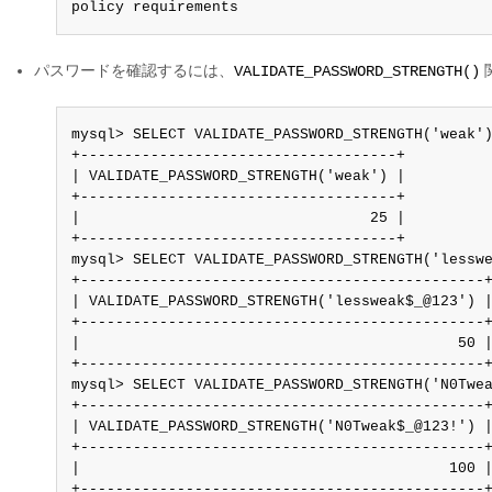
policy requirements
パスワードを確認するには、
VALIDATE_PASSWORD_STRENGTH()
mysql> SELECT VALIDATE_PASSWORD_STRENGTH('weak')
+------------------------------------+

| VALIDATE_PASSWORD_STRENGTH('weak') |

+------------------------------------+

|                                 25 |

+------------------------------------+

mysql> SELECT VALIDATE_PASSWORD_STRENGTH('lesswe
+----------------------------------------------+
| VALIDATE_PASSWORD_STRENGTH('lessweak$_@123') |
+----------------------------------------------+
|                                           50 |
+----------------------------------------------+
mysql> SELECT VALIDATE_PASSWORD_STRENGTH('N0Twea
+----------------------------------------------+
| VALIDATE_PASSWORD_STRENGTH('N0Tweak$_@123!') |
+----------------------------------------------+
|                                          100 |
+----------------------------------------------