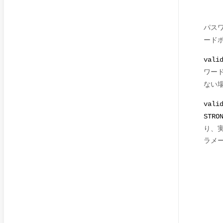
パス
ード
vali
ワー
ない
vali
STRO
り、
ラメ