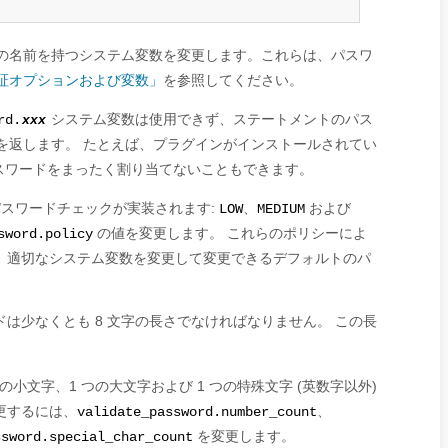
の名前を持つシステム変数を変更します。これらは、パスワ
ド検証オプションおよび変数」
を参照してください。
システム変数は使用できず、ステートメントのパス
rd.
xxx
 を返します。 たとえば、プラグインがインストールされてい
パスワードをまったく割り当てないこともできます。
パスワードチェックが実装されます:
、
および
LOW
MEDIUM
の値を変更します。 これらのポリシーによ
sword.policy
、適切なシステム変数を変更して変更できるデフォルトのパ
は少なくとも 8 文字の長さでなければなりません。 この長
。
小文字、1 つの大文字および 1 つの特殊文字 (英数字以外)
更するには、
、
validate_password.number_count
を変更します。
ssword.special_char_count