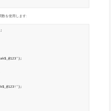
関数を使用します:
;

ak$_@123');











k$_@123!');









+