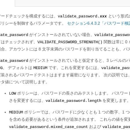
ワードチェックを構成するには、
という形式
validate_password.
xxx
ポリシーを制御するパラメータです。
セクション6.4.3.2「パスワー
がインストールされていない場合、
date_password
validate_passwo
ドはチェックされず、
関数は常に 0
VALIDATE_PASSWORD_STRENGTH()
場合、アカウントには 8 文字未満のパスワードを割り当てることも、
がインストールされていると仮定すると、3 レベルの
date_password
。 デフォルトは
です。これを変更するには、
NG
MEDIUM
validate_pas
実装されるパスワードテストはますます厳密になります。 次の説明では
ータ値について説明します。
ポリシーは、パスワードの長さのみテストします。 パスワード
LOW
さを変更するには、
を変更します
validate_password.length
ポリシーでは、パスワードに少なくとも 1 つの数字、1 つの
MEDIUM
を含める必要があるという条件が追加されます。 これらの値を変
および
validate_password.mixed_case_count
validate_pa