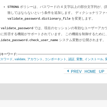
ポリシーは、パスワードの 4 文字以上の部分文字列が、(
STRONG
致してはならないという条件を追加します。 ディクショナリファ
を変更します。
validate_password.dictionary_file
、
では、現在のセッションの有効なユーザーアカ
validate_password
向に拒否する機能がサポートされています。 この機能を制御するために
システム変数が公開されます。
lidate_password.check_user_name
連キーワード:
パスワード
,
validate
,
アカウント
,
コンポーネント
,
認証
,
変数
,
インストール
,
PREV
HOME
UP