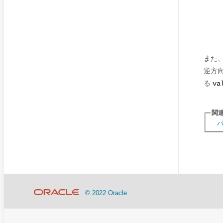
また
逆方
る
va
関
© 2022 Oracle