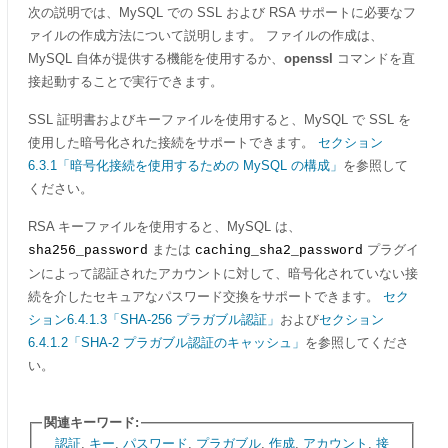
次の説明では、MySQL での SSL および RSA サポートに必要なフ
ァイルの作成方法について説明します。 ファイルの作成は、
MySQL 自体が提供する機能を使用するか、
openssl
コマンドを直
接起動することで実行できます。
SSL 証明書およびキーファイルを使用すると、MySQL で SSL を
使用した暗号化された接続をサポートできます。
セクション
6.3.1「暗号化接続を使用するための MySQL の構成」
を参照して
ください。
RSA キーファイルを使用すると、MySQL は、
または
プラグイ
sha256_password
caching_sha2_password
ンによって認証されたアカウントに対して、暗号化されていない接
続を介したセキュアなパスワード交換をサポートできます。
セク
ション6.4.1.3「SHA-256 プラガブル認証」
および
セクション
6.4.1.2「SHA-2 プラガブル認証のキャッシュ」
を参照してくださ
い。
関連キーワード:
認証
,
キー
,
パスワード
,
プラガブル
,
作成
,
アカウント
,
接