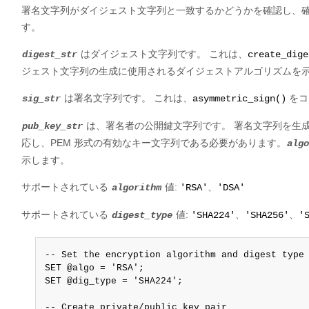
署名文字列がダイジェスト文字列と一致するかどうかを確認し、確認
す。
はダイジェスト文字列です。 これは、
digest_str
create_dige
ジェスト文字列の生成に使用されるダイジェストアルゴリズムを
は署名文字列です。 これは、
をコ
sig_str
asymmetric_sign()
は、署名者の公開鍵文字列です。 署名文字列を生
pub_key_str
応し、PEM 形式の有効なキー文字列である必要があります。
algo
示します。
サポートされている
値:
、
algorithm
'RSA'
'DSA'
サポートされている
値:
、
、
digest_type
'SHA224'
'SHA256'
'
-- Set the encryption algorithm and digest type

SET @algo = 'RSA';

SET @dig_type = 'SHA224';

-- Create private/public key pair
