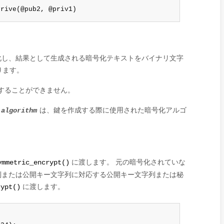
erive(@pub2, @priv1)
化し、結果として生成される暗号化テキストをバイナリ文字
ります。
きくすることができません。
。
は、鍵を作成する際に使用された暗号化アルゴ
algorithm
に渡します。 元の暗号化されていな
ymmetric_encrypt()
列または公開キー文字列に対応する公開キー文字列または秘
に渡します。
rypt()