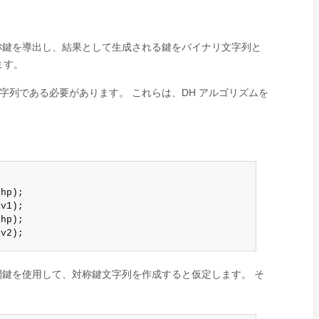
称鍵を導出し、結果として生成される鍵をバイナリ文字列と
ます。
文字列である必要があります。 これらは、DH アルゴリズムを
hp);

v1);

hp);

iv2);
公開鍵を使用して、対称鍵文字列を作成すると仮定します。 そ