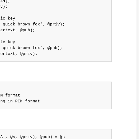
24);

v);

ic key

 quick brown fox', @priv);

ertext, @pub);

te key

 quick brown fox', @pub);

hertext, @priv);
M format

ing in PEM format
A', @s, @priv), @pub) = @s
