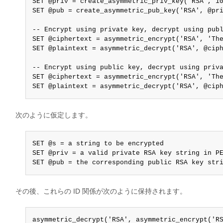
SET @priv = create_asymmetric_priv_key('RSA', 10
SET @pub = create_asymmetric_pub_key('RSA', @pri
-- Encrypt using private key, decrypt using publ
SET @ciphertext = asymmetric_encrypt('RSA', 'The
SET @plaintext = asymmetric_decrypt('RSA', @ciph
-- Encrypt using public key, decrypt using priva
SET @ciphertext = asymmetric_encrypt('RSA', 'The
SET @plaintext = asymmetric_decrypt('RSA', @cip
次のように仮定します。
SET @s = a string to be encrypted

SET @priv = a valid private RSA key string in PE
SET @pub = the corresponding public RSA key str
その後、これらの ID 関係が次のように保持されます。
asymmetric_decrypt('RSA', asymmetric_encrypt('RS