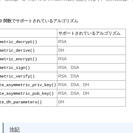
。
.40 関数でサポートされているアルゴリズム
サポートされているアルゴリズム
RSA
metric_decrypt()
DH
metric_derive()
RSA
metric_encrypt()
RSA、DSA
metric_sign()
RSA、DSA
metric_verify()
RSA、DSA、DH
te_asymmetric_priv_key()
RSA、DSA、DH
te_asymmetric_pub_key()
DH
te_dh_parameters()
注記