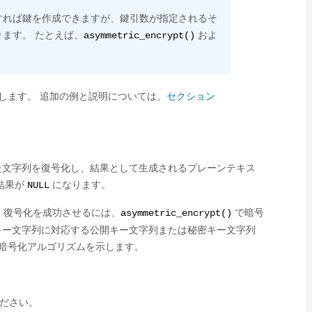
用すれば鍵を作成できますが、鍵引数が指定されるそ
ます。 たとえば、
およ
asymmetric_encrypt()
ついて説明します。 追加の例と説明については、
セクション
。
た文字列を復号化し、結果として生成されるプレーンテキス
結果が
になります。
NULL
。 復号化を成功させるには、
で暗号
asymmetric_encrypt()
キー文字列に対応する公開キー文字列または秘密キー文字列
暗号化アルゴリズムを示します。
ださい。