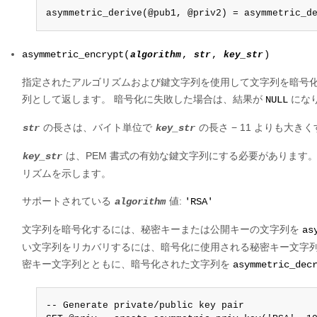
asymmetric_derive(@pub1, @priv2) = asymmetric_d
asymmetric_encrypt(
algorithm
,
str
,
key_str
)
指定されたアルゴリズムおよび鍵文字列を使用して文字列を暗号
列として返します。 暗号化に失敗した場合は、結果が
にな
NULL
の長さは、バイト単位で
の長さ − 11 よりも大
str
key_str
は、PEM 書式の有効な鍵文字列にする必要があります
key_str
リズムを示します。
サポートされている
値:
algorithm
'RSA'
文字列を暗号化するには、秘密キーまたは公開キーの文字列を
as
い文字列をリカバリするには、暗号化に使用される秘密キー文字
密キー文字列とともに、暗号化された文字列を
asymmetric_dec
-- Generate private/public key pair
