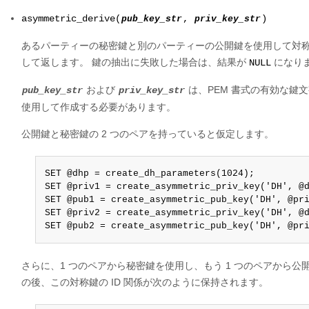
asymmetric_derive(
pub_key_str
,
priv_key_str
)
あるパーティーの秘密鍵と別のパーティーの公開鍵を使用して対
して返します。 鍵の抽出に失敗した場合は、結果が
になり
NULL
および
は、PEM 書式の有効な鍵
pub_key_str
priv_key_str
使用して作成する必要があります。
公開鍵と秘密鍵の 2 つのペアを持っていると仮定します。
SET @dhp = create_dh_parameters(1024);

SET @priv1 = create_asymmetric_priv_key('DH', @d
SET @pub1 = create_asymmetric_pub_key('DH', @pri
SET @priv2 = create_asymmetric_priv_key('DH', @d
SET @pub2 = create_asymmetric_pub_key('DH', @pr
さらに、1 つのペアから秘密鍵を使用し、もう 1 つのペアから
の後、この対称鍵の ID 関係が次のように保持されます。