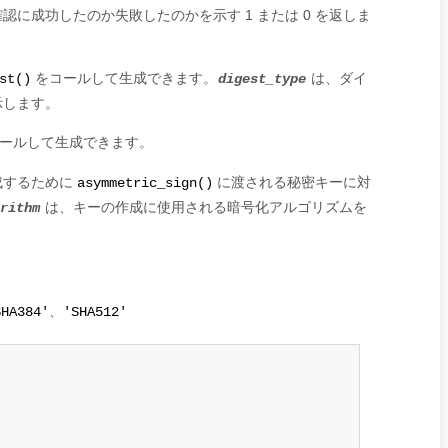
に成功したのか失敗したのかを示す 1 または 0 を返しま
をコールして生成できます。
は、ダイ
st()
digest_type
示します。
ールして生成できます。
成するために
に渡される秘密キーに対
asymmetric_sign()
は、キーの作成に使用される暗号化アルゴリズムを
rithm
、
SHA384'
'SHA512'