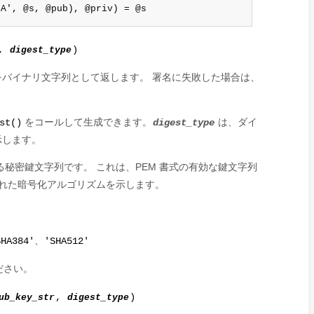
SA', @s, @pub), @priv) = @s
,
digest_type
)
バイナリ文字列として返します。 署名に失敗した場合は、
をコールして生成できます。
は、ダイ
st()
digest_type
示します。
秘密鍵文字列です。 これは、PEM 書式の有効な鍵文字列
れた暗号化アルゴリズムを示します。
、
SHA384'
'SHA512'
ださい。
ub_key_str
,
digest_type
)