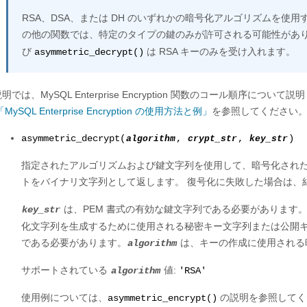
RSA、DSA、または DH のいずれかの暗号化アルゴリズムを使
の他の関数では、特定のタイプの鍵のみが許可される可能性があり
び
は RSA キーのみを受け入れます。
asymmetric_decrypt()
明では、MySQL Enterprise Encryption 関数のコール順序に
2「MySQL Enterprise Encryption の使用方法と例」
を参照してください
asymmetric_decrypt(
algorithm
,
crypt_str
,
key_str
)
指定されたアルゴリズムおよび鍵文字列を使用して、暗号化され
トをバイナリ文字列として返します。 復号化に失敗した場合は、
は、PEM 書式の有効な鍵文字列である必要があります
key_str
化文字列を生成するために使用される秘密キー文字列または公開
である必要があります。
は、キーの作成に使用される
algorithm
サポートされている
値:
algorithm
'RSA'
使用例については、
の説明を参照してく
asymmetric_encrypt()