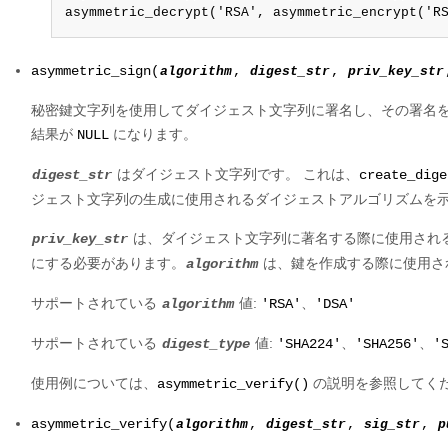
asymmetric_decrypt('RSA', asymmetric_encrypt('R
asymmetric_sign(
algorithm
,
digest_str
,
priv_key_str
秘密鍵文字列を使用してダイジェスト文字列に署名し、その署名を
結果が
になります。
NULL
はダイジェスト文字列です。 これは、
digest_str
create_dige
ジェスト文字列の生成に使用されるダイジェストアルゴリズムを
は、ダイジェスト文字列に著名する際に使用される
priv_key_str
にする必要があります。
は、鍵を作成する際に使用さ
algorithm
サポートされている
値:
、
algorithm
'RSA'
'DSA'
サポートされている
値:
、
、
digest_type
'SHA224'
'SHA256'
'
使用例については、
の説明を参照してく
asymmetric_verify()
asymmetric_verify(
algorithm
,
digest_str
,
sig_str
,
p