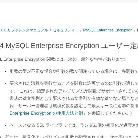
L 8.0 リファレンスマニュアル
/
セキュリティー
/
MySQL Enterprise Encryption
/
6.4 MySQL Enterprise Encryption ユ
L Enterprise Encryption 関数には、次の一般的な特性があります:
引数の型が不正な場合や引数の数が間違っている場合は、各関数
要求された演算を実行することを関数に許可するのに引数が適し
す。 これは、指定されたアルゴリズムが関数でサポートされてい
書式の鍵文字列として要求される文字列が有効な鍵でない場合などに発
れ、サーバー管理者は環境変数を設定して最大キー長に追加の制
Enterprise Encryption の使用方法と例」
を参照してください。)
ベースとなる SSL ライブラリでは、ランダム度の初期化が処理さ
の一部には、暗号化アルゴリズムの引数が指定されます。 次の表には、