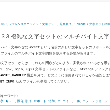
L 8.0 リファレンスマニュアル
/
文字セット、照合順序、Unicode
/
文字セットの追
0.13.3 複雑な文字セットのマルチバイト文
チバイト文字を含む
という名前の新しい文字セットのサポートを
MYSET
スファイルのマルチバイト文字関数を使用する必要があります。
の文字セットからは、これらの関数がどのように実装されているかを示
、
、
、
文字セットのファイルなど、
ディレク
12
gbk
sjis
ujis
strings
構造を見て、どのように使用されているかを確認しま
HARSET_HANDLER
ファイルも参照してください。
SET_INFO.txt
連キーワード:
文字
,
セット
,
照合
,
順序
,
サポート
,
追加
,
utf
,
バイト
,
一般
,
エラーメッセージ