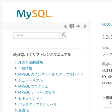
MySQ
.
1
マル
ソー
MySQL 8.0 リファレンスマニュアル
序文と法的通知
既存
一般情報
gb23
MySQL のインストールとアップグレード
MY_C
チュートリアル
CHAR
MySQL プログラム
MySQL サーバーの管理
関
セキュリティー
バックアップとリカバリ
最適化