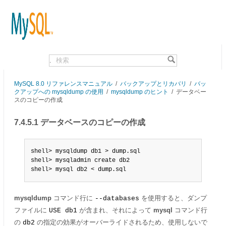
.
MySQL 8.0 リファレンスマニュアル
/
バックアップとリカバリ
/
バッ
クアップへの mysqldump の使用
/
mysqldump のヒント
/
データベー
スのコピーの作成
7.4.5.1 データベースのコピーの作成
shell> mysqldump db1 > dump.sql

shell> mysqladmin create db2

shell> mysql db2 < dump.sql
mysqldump
コマンド行に
を使用すると、ダンプ
--databases
ファイルに
が含まれ、それによって
mysql
コマンド行
USE db1
の
の指定の効果がオーバーライドされるため、使用しないで
db2