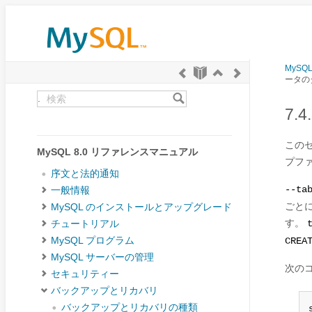
MySQ
ータの
.
7.
この
MySQL 8.0 リファレンスマニュアル
プフ
序文と法的通知
--ta
一般情報
ごと
MySQL のインストールとアップグレード
す。
チュートリアル
MySQL プログラム
CREA
MySQL サーバーの管理
次の
セキュリティー
バックアップとリカバリ
バックアップとリカバリの種類