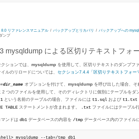
L 8.0 リファレンスマニュアル
/
バックアップとリカバリ
/
バックアップへの mysql
ダンプ
4.3 mysqldump による区切りテキス
セクションでは、
mysqldump
を使用して、区切りテキストのダンプファ
ァイルのリロードについては、
セクション7.4.4「区切りテキストフォ
オプションを付けて、
mysqldump
を呼び出した場合、そ
b=
dir_name
に 2 つのファイルを使用して、そのディレクトリに個別にテーブルをダ
という名前のテーブルの場合、ファイルには
および
t1
t1.sql
t1.txt
ステートメントが含まれます。
ファイルにはテーブル行
TE TABLE
.txt
コマンドは
データベースの内容を
データベース内のファイル
db1
/tmp
shell> mysqldump --tab=/tmp db1