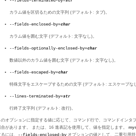
--fields-terminated-by=
str
カラム値を区切るための文字列 (デフォルト: タブ)。
--fields-enclosed-by=
char
カラム値を囲む文字 (デフォルト: 文字なし)。
--fields-optionally-enclosed-by=
char
数値以外のカラム値を囲む文字 (デフォルト: 文字なし)。
--fields-escaped-by=
char
特殊文字をエスケープするための文字 (デフォルト: エスケープなし
--lines-terminated-by=
str
行終了文字列 (デフォルト: 改行)。
らのオプションに指定する値に応じて、コマンド行で、コマンドインタ
場合があります。 または、16 進表記を使用して、値を指定します。
my
するには、
オプションの値として、二重引用符
--fields-enclosed-by