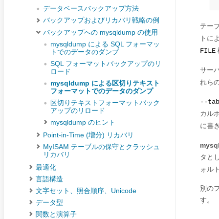
データベースバックアップ方法
バックアップおよびリカバリ戦略の例
テー
バックアップへの mysqldump の使用
トに
mysqldump による SQL フォーマッ
FILE
トでのデータのダンプ
SQL フォーマットバックアップのリ
サー
ロード
れら
mysqldump による区切りテキスト
フォーマットでのデータのダンプ
--ta
区切りテキストフォーマットバック
アップのリロード
カル
mysqldump のヒント
に書
Point-in-Time (増分) リカバリ
mysql
MyISAM テーブルの保守とクラッシュ
リカバリ
タとし
最適化
ォルト
言語構造
別の
文字セット、照合順序、Unicode
す。
データ型
関数と演算子