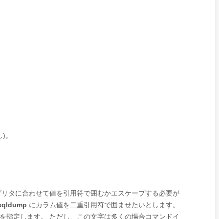
)。
プリタに合わせて値を引用符で囲むかエスケープする必要が
sqldump
にカラム値を二重引用符で囲ませたいとします。
を指定します。 ただし、この文字は多くの場合コマンドイ