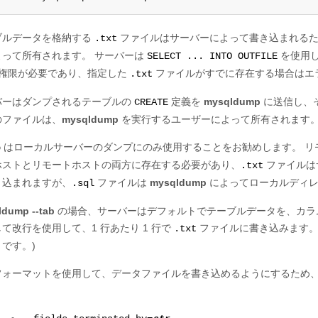
ブルデータを格納する
ファイルはサーバーによって書き込まれるた
.txt
よって所有されます。 サーバーは
を使用し
SELECT ... INTO OUTFILE
権限が必要であり、指定した
ファイルがすでに存在する場合はエ
.txt
バーはダンプされるテーブルの
定義を
mysqldump
に送信し、
CREATE
のファイルは、
mysqldump
を実行するユーザーによって所有されます
はローカルサーバーのダンプにのみ使用することをお勧めします。 リ
b
ホストとリモートホストの両方に存在する必要があり、
ファイルは
.txt
き込まれますが、
ファイルは
mysqldump
によってローカルディレク
.sql
dump --tab
の場合、サーバーはデフォルトでテーブルデータを、カラ
て改行を使用して、1 行あたり 1 行で
ファイルに書き込みます。
.txt
です。)
フォーマットを使用して、データファイルを書き込めるようにするため