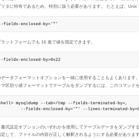
プリタに特有であるため、特別に扱う必要があります。 たとえば、Uni
--fields-enclosed-by='"'
ラットフォームでも 16 進で値を指定できます。
--fields-enclosed-by=0x22
のデータフォーマットオプションを一緒に使用することもよくあります。 
ンマ区切り値フォーマットでテーブルをダンプするには、このコマンドを使
shell> mysqldump --tab=/tmp --fields-terminated-by=,

         --fields-enclosed-by='"' --lines-terminated-by=
タ書式設定オプションのいずれかを使用してテーブルデータをダンプす
指定して、ファイルの内容が正しく解釈されるようにする必要がありま