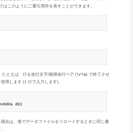
x ではこのように二重引用符を表すことができます。
たとえば、行を改行文字/復帰改行ペア (
) で終了させ
\r\n
用します (1 行で入力します)。
0x0d0a db1
る場合は、後でデータファイルをリロードするときに同じ書
す。