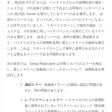
す。 MySQL 8.0.17 からは、バイナリログからの状態転送の場合、
ジョイナは、それ自体と比較して下位または同等のパッチバージョ
ンの MySQL Server を実行しているドナーのみを選択します。 以
前のリリースでは、すべてのオンラインメンバーがドナーになるこ
とが許可されていました。 リモートクローニング操作の場合、ジ
ョイナは、それ自体と同じパッチバージョンを実行しているドナー
のみを選択します。 結合メンバーは、操作の最後に再起動する
と、バイナリログからの状態転送用に新しいドナーとの接続を確立
します。これは、リモートクローニング操作に使用される元のドナ
ーとは異なるメンバーである可能性があります。
次の状況では、Group Replication は分散リカバリのエラーを検出
し、新しいドナーに自動的にスイッチオーバーして、状態転送を再
試行します:
接続エラー
- 候補者ドナーへの接続に認証の問題があ
るか、別の問題があります。
レプリケーションエラー
- バイナリログからの状態転
送に使用されているレプリケーションスレッド (受信側
スレッドまたは適用側スレッド) のいずれかが失敗しま