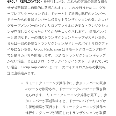
を発行した後、これらの方法の最適な組合
GROUP_REPLICATION
せが状態転送に自動的に選択されます。 これを行うために、グル
ープレプリケーションでは、ドナーとして適切な既存のメンバー、
ドナーからの参加メンバーに必要なトランザクションの数、および
グループメンバーのバイナリログファイルに必要なトランザクショ
ンが存在しなくなったかどうかがチェックされます。 参加メンバ
ーと適切なドナーの間のトランザクションギャップが大きい場合、
または一部の必要なトランザクションがドナーのバイナリログファ
イルにない場合、Group Replication はリモートクローニング操作
で分散リカバリを開始します。 大きなトランザクションギャップ
がない場合、またはクローンプラグインがインストールされていな
い場合、Group Replication はドナーのバイナリログからの状態転
送に直接進みます。
リモートクローニング操作中に、参加メンバーの既存
のデータが削除され、ドナーデータのコピーに置き換
えられます。 リモートクローニング操作が完了し、参
加メンバーが再起動すると、ドナーのバイナリログか
ら状態転送が実行され、リモートクローニング操作の
進行中にグループが適用したトランザクションが取得