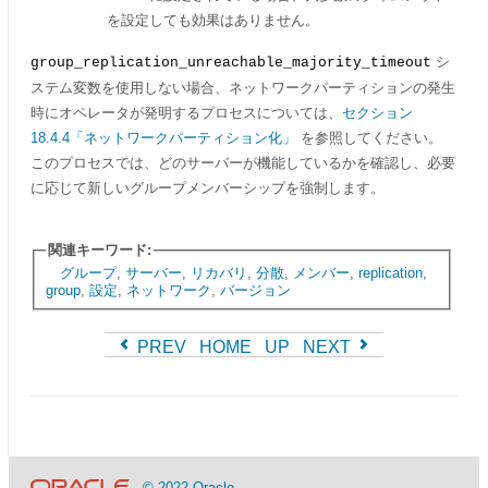
を設定しても効果はありません。
シ
group_replication_unreachable_majority_timeout
ステム変数を使用しない場合、ネットワークパーティションの発生
時にオペレータが発明するプロセスについては、
セクション
18.4.4「ネットワークパーティション化」
を参照してください。
このプロセスでは、どのサーバーが機能しているかを確認し、必要
に応じて新しいグループメンバーシップを強制します。
関連キーワード:
グループ
,
サーバー
,
リカバリ
,
分散
,
メンバー
,
replication
,
group
,
設定
,
ネットワーク
,
バージョン
PREV
HOME
UP
NEXT
© 2022 Oracle