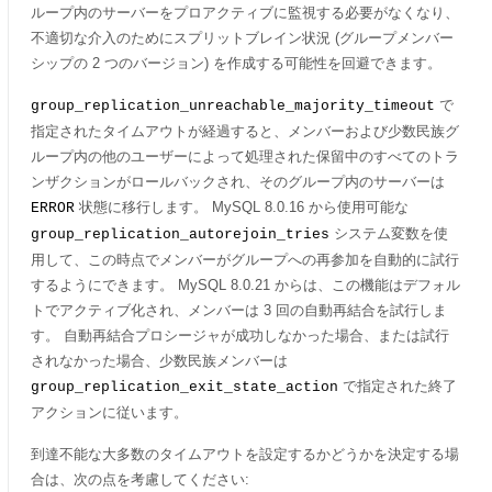
ループ内のサーバーをプロアクティブに監視する必要がなくなり、
不適切な介入のためにスプリットブレイン状況 (グループメンバー
シップの 2 つのバージョン) を作成する可能性を回避できます。
で
group_replication_unreachable_majority_timeout
指定されたタイムアウトが経過すると、メンバーおよび少数民族グ
ループ内の他のユーザーによって処理された保留中のすべてのトラ
ンザクションがロールバックされ、そのグループ内のサーバーは
状態に移行します。 MySQL 8.0.16 から使用可能な
ERROR
システム変数を使
group_replication_autorejoin_tries
用して、この時点でメンバーがグループへの再参加を自動的に試行
するようにできます。 MySQL 8.0.21 からは、この機能はデフォル
トでアクティブ化され、メンバーは 3 回の自動再結合を試行しま
す。 自動再結合プロシージャが成功しなかった場合、または試行
されなかった場合、少数民族メンバーは
で指定された終了
group_replication_exit_state_action
アクションに従います。
到達不能な大多数のタイムアウトを設定するかどうかを決定する場
合は、次の点を考慮してください: