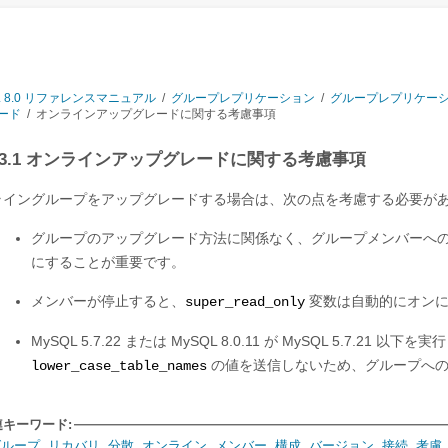
L 8.0 リファレンスマニュアル
/
グループレプリケーション
/
グループレプリケー
ード
/
オンラインアップグレードに関する考慮事項
.7.3.1 オンラインアップグレードに関する考慮事項
ライングループをアップグレードする場合は、次の点を考慮する必要があ
グループのアップグレード方法に関係なく、グループメンバーへ
にすることが重要です。
メンバーが停止すると、
変数は自動的にオンに
super_read_only
MySQL 5.7.22 または MySQL 8.0.11 が MySQL 5.7.2
の値を送信しないため、グループへの
lower_case_table_names
連キーワード:
グループ
,
リカバリ
,
分散
,
オンライン
,
メンバー
,
構成
,
バージョン
,
接続
,
考慮