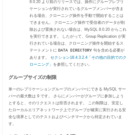
8.0.20 より前のリリースでは、操作にグループレプリ
ケーションが実行されているグループメンバーが含ま
れる場合、クローニング操作を手動で開始することは
できません。 クローニング操作で受信者のデータが削
除および置換されない場合は、MySQL 8.0.20 からこれ
を実行できます。 したがって、Group Replication が実
行されている場合は、クローニング操作を開始するス
テートメントに
句を含める必要が
DATA DIRECTORY
あります。
セクション18.4.3.2.4「その他の目的でのク
ローニング」
を参照してください。
グループサイズの制限
単一のレプリケーショングループのメンバーにできる MySQL サー
バーの最大数は 9 です。 さらにメンバーがグループに参加しよう
とすると、そのリクエストは拒否されます。 この制限は、安定し
たローカルエリアネットワーク上でグループが確実に実行される安
全な境界としてのテストおよびベンチマークから特定されていま
す。