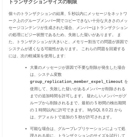
トランザクションサイズの制限
個々のトランザクションの結果、5 秒以内にメッセージをネットワ
ーク上のグループメンバー間でコピーできない十分な大きさのメッ
セージコンテンツが生成された場合、メンバーはトランザクション
の処理にビジー状態であるため、失敗した疑いがあります。 ま
た、トランザクションが大きいと、メモリー割当ての問題が原因で
システムが遅くなる可能性があります。 これらの問題を回避する
には、次の軽減策を使用します:
大量のメッセージが原因で不要な削除が発生した場合
は、システム変数
を
group_replication_member_expel_timeout
使用して、失敗した疑いがあるメンバーが削除される
までの追加時間を許可します。 疑わしいメンバーがグ
ループから削除されるまで、最初の 5 秒間の検出期間
の 1 時間以内に許可できます。 MySQL 8.0.21 から
は、デフォルトで追加の 5 秒が許可されます。
可能な場合は、グループレプリケーションによって処
理される前に、トランザクションのサイズを試行して