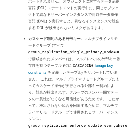
ポートされません。 オブジェクトに対するデータ定義
言語 (DDL) ステートメントの実行中に、同じオブジェ
クトで異なるサーバーインスタンスで同時データ操作
言語 (DML) を実行すると、異なるインスタンスで競合
する DDL が検出されないリスクがあります。
カスケード制約のある外部キー.
マルチプライマリモ
ードグループ (すべて
group_replication_single_primary_mode=OFF
で構成されたメンバー) は、マルチレベルの外部キー依
存性を持つテーブル (特に
foreign key
CASCADING
constraints
を定義したテーブル) をサポートしていま
せん。 これは、マルチプライマリモードグループによ
ってカスケード操作が実行される外部キー制約によ
り、競合が検出されず、グループのメンバー間でデー
タの一貫性がなくなる可能性があるためです。 したが
って、検出されない競合を回避するために、マルチプ
ライマリモードグループで使用されるサーバーインス
タンスに
group_replication_enforce_update_everywhere