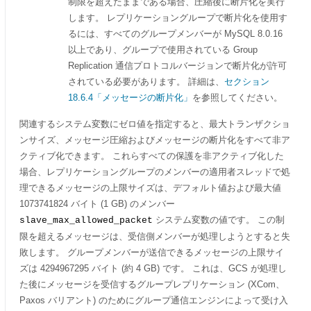
制限を超えたままである場合、圧縮後に断片化を実行
します。 レプリケーショングループで断片化を使用す
るには、すべてのグループメンバーが MySQL 8.0.16
以上であり、グループで使用されている Group
Replication 通信プロトコルバージョンで断片化が許可
されている必要があります。 詳細は、
セクション
18.6.4「メッセージの断片化」
を参照してください。
関連するシステム変数にゼロ値を指定すると、最大トランザクショ
ンサイズ、メッセージ圧縮およびメッセージの断片化をすべて非ア
クティブ化できます。 これらすべての保護を非アクティブ化した
場合、レプリケーショングループのメンバーの適用者スレッドで処
理できるメッセージの上限サイズは、デフォルト値および最大値
1073741824 バイト (1 GB) のメンバー
システム変数の値です。 この制
slave_max_allowed_packet
限を超えるメッセージは、受信側メンバーが処理しようとすると失
敗します。 グループメンバーが送信できるメッセージの上限サイ
ズは 4294967295 バイト (約 4 GB) です。 これは、GCS が処理し
た後にメッセージを受信するグループレプリケーション (XCom、
Paxos バリアント) のためにグループ通信エンジンによって受け入