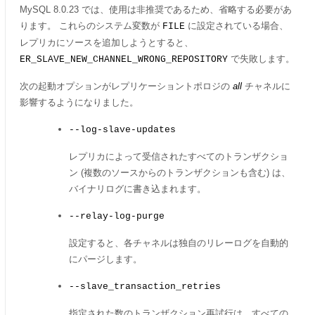
MySQL 8.0.23 では、使用は非推奨であるため、省略する必要があ
ります。 これらのシステム変数が
に設定されている場合、
FILE
レプリカにソースを追加しようとすると、
で失敗します。
ER_SLAVE_NEW_CHANNEL_WRONG_REPOSITORY
次の起動オプションがレプリケーショントポロジの
all
チャネルに
影響するようになりました。
--log-slave-updates
レプリカによって受信されたすべてのトランザクショ
ン (複数のソースからのトランザクションも含む) は、
バイナリログに書き込まれます。
--relay-log-purge
設定すると、各チャネルは独自のリレーログを自動的
にパージします。
--slave_transaction_retries
指定された数のトランザクション再試行は、すべての