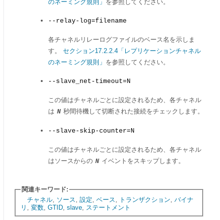
のネーミング規則」
を参照してください。
--relay-log=filename
各チャネルリレーログファイルのベース名を示しま
す。
セクション17.2.2.4「レプリケーションチャネル
のネーミング規則」
を参照してください。
--slave_net-timeout=N
この値はチャネルごとに設定されるため、各チャネル
は
秒間待機して切断された接続をチェックします。
N
--slave-skip-counter=N
この値はチャネルごとに設定されるため、各チャネル
はソースからの
イベントをスキップします。
N
関連キーワード:
チャネル
,
ソース
,
設定
,
ベース
,
トランザクション
,
バイナ
リ
,
変数
,
GTID
,
slave
,
ステートメント