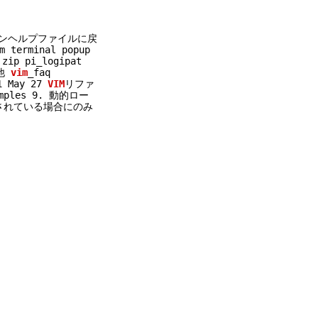
インヘルプファイルに戻
 terminal popup
zip pi_logipat
の他
vim
_faq
1 May 27
VIM
リファ
amples 9. 動的ロー
ルされている場合にのみ