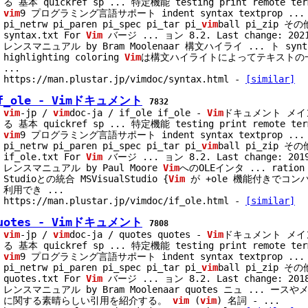
る 基本 quickref sp
...
特定機能 testing print remote term
vim
9 プログラミング言語サポート indent syntax textprop
...
pi_netrw pi_paren pi_spec pi_tar pi_
vim
ball pi_zip そ
syntax.txt For
Vim
バージ
...
ョン 8.2. Last change: 202
レンスマニュアル by Bram Moolenaar 構文ハイライ
...
ト synta
highlighting coloring
Vim
は構文ハイライトによってテキストの
...
https://man.plustar.jp/vimdoc/syntax.html
-
[similar]
f_ole - Vimドキュメント
7832
vim
-jp /
vim
doc-ja / if_ole if_ole -
Vim
ドキュメント メ
る 基本 quickref sp
...
特定機能 testing print remote term
vim
9 プログラミング言語サポート indent syntax textprop
...
pi_netrw pi_paren pi_spec pi_tar pi_
vim
ball pi_zip そ
if_ole.txt For
Vim
バージ
...
ョン 8.2. Last change: 201
レンスマニュアル by Paul Moore
Vim
へのOLEインタ
...
ration 
Studioとの統合 MSVisualStudio {
Vim
が +ole 機能付きでコ
利用でき
...
https://man.plustar.jp/vimdoc/if_ole.html
-
[similar]
uotes - Vimドキュメント
7808
vim
-jp /
vim
doc-ja / quotes quotes -
Vim
ドキュメント メ
る 基本 quickref sp
...
特定機能 testing print remote term
vim
9 プログラミング言語サポート indent syntax textprop
...
pi_netrw pi_paren pi_spec pi_tar pi_
vim
ball pi_zip そ
quotes.txt For
Vim
バージ
...
ョン 8.2. Last change: 201
レンスマニュアル by Bram Moolenaar quotes ニュ
...
ースやメ
に関する素晴らしい引用を紹介する。
vim
(
vim
) 名詞 -
...