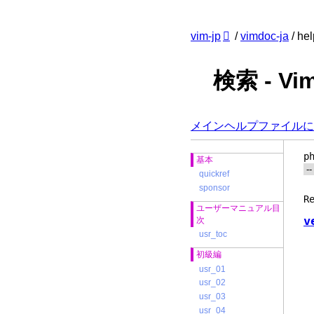
vim-jp
/
vimdoc-ja
/ hel
検索 - 
メインヘルプファイルに
p
基本
quickref
sponsor
R
ユーザーマニュアル目
v
次
usr_toc
初級編
usr_01
usr_02
usr_03
usr_04