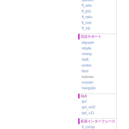
ft_ada
ft_ps1
ft_raku
ft_rust
ft_sql
言語サポート
digraph
mbyte
mlang
rileft
arabic
farsi
hebrew
russian
hangulin
GUI
gui
gui_w32
gui_x11
拡張インターフェース
if_cscop