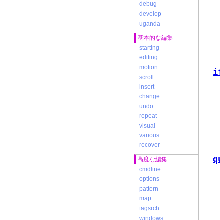
debug
develop
uganda
基本的な編集
starting
editing
motion
i
scroll
insert
change
undo
repeat
visual
various
recover
q
高度な編集
cmdline
options
pattern
map
tagsrch
windows