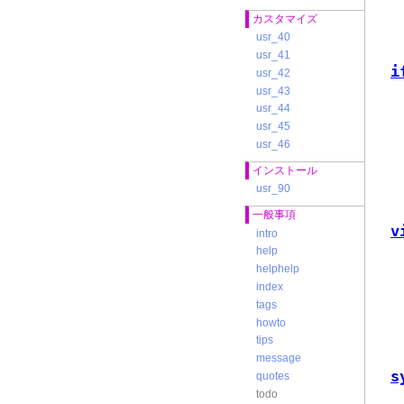
カスタマイズ
usr_40
usr_41
i
usr_42
usr_43
usr_44
usr_45
usr_46
インストール
usr_90
一般事項
v
intro
help
helphelp
index
tags
howto
tips
message
s
quotes
todo