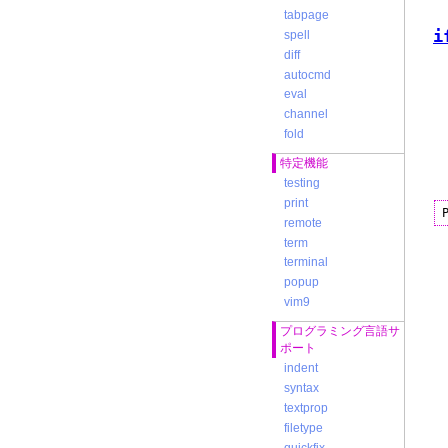
tabpage
i
spell
diff
autocmd
eval
channel
fold
特定機能
testing
print
remote
term
terminal
popup
vim9
プログラミング言語サ
ポート
indent
syntax
textprop
filetype
quickfix