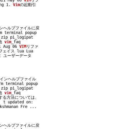
021 May 08
VIM
リフ
ng 1.
Vim
の起動引
インヘルプファイルに戻
 terminal popup
zip pi_logipat
の他
vim
_faq
1 Aug 06
VIM
リファ
ェイス lua Lua
st ユーザーデータ
メインヘルプファイル
m terminal popup
zip pi_logipat
の他
vim
_faq
する方法については、
.
t updated on:
shmanan Fre
...
インヘルプファイルに戻