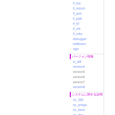
if_lua
if_mzsch
if_perl
if_pyth
if_tcl
if_ole
if_ruby
debugger
netbeans
sign
バージョン情報
vi_diff
version4
version5
version6
version7
version8
システムに関する説明
os_390
os_amiga
os_beos