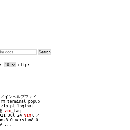
x:
clip:
 メインヘルプファイ
m terminal popup
zip pi_logipat
の他
vim
_faq
021 Jul 24
VIM
リフ
n-8.0 version8.0
能が
...