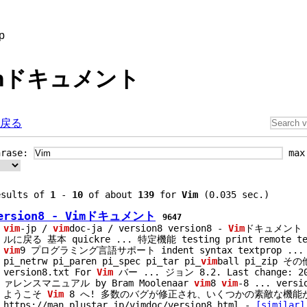
p
Vimドキュメント
戻る
hrase:
ma
esults of
1
-
10
of about
139
for
Vim
(0.035 sec.)
ersion8 - Vimドキュメント
9647
vim
-jp /
vim
doc-ja / version8 version8 -
Vim
ドキュメント
ルに戻る 基本 quickre
...
特定機能 testing print remote ter
vim
9 プログラミング言語サポート indent syntax textprop
...
pi_netrw pi_paren pi_spec pi_tar pi_
vim
ball pi_zip そ
version8.txt For
Vim
バー
...
ジョン 8.2. Last change: 2
ァレンスマニュアル by Bram Moolenaar
vim
8
vim
-8
...
versio
ようこそ
Vim
8 へ! 多数のバグが修正され、いくつかの素敵な機
https://man.plustar.jp/vimdoc/version8.html
-
[similar]