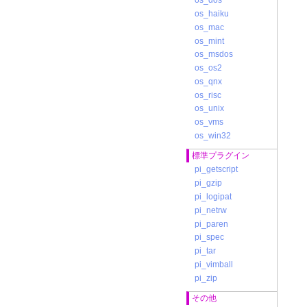
os_dos
os_haiku
os_mac
os_mint
os_msdos
os_os2
os_qnx
os_risc
os_unix
os_vms
os_win32
標準プラグイン
pi_getscript
pi_gzip
pi_logipat
pi_netrw
pi_paren
pi_spec
pi_tar
pi_vimball
pi_zip
その他