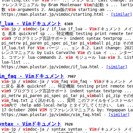
starting.txt For
Vim
バー
...
ジョン 8.2. Last change: 2
ァレンスマニュアル by Bram Moolenaar
Vim
の起動 s
...
tarti
数
vim
-arguments 2. Amiga版の
Vim
starting-am
...
https://man.plustar.jp/vimdoc/starting.html
-
[similar]
f_lua - Vimドキュメント
8369
vim
-jp /
vim
doc-ja / if_lua if_lua -
Vim
ドキュメント メ
る 基本 quickref sp
...
特定機能 testing print remote term
vim
9 プログラミング言語サポート indent syntax textprop
...
pi_netrw pi_paren pi_spec pi_tar pi_
vim
ball pi_zip そ
if_lua.txt For
Vim
バージ
...
ョン 8.2. Last change: 202
レンスマニュアル by Luis Carvalho
Vim
の Lua イ
...
ンターフ
1. コマンド lua-commands 2.
vim
モジュール lua-
vim
3. Li
lua-list
...
https://man.plustar.jp/vimdoc/if_lua.html
-
[similar]
im_faq - Vimドキュメント
7987
vim
-jp /
vim
doc-ja /
vim
_faq
vim
_faq -
Vim
ドキュメント 
に戻る 基本 quickref
...
特定機能 testing print remote ter
vim
9 プログラミング言語サポート indent syntax textprop
...
pi_netrw pi_paren pi_spec pi_tar pi_
vim
ball pi_zip そ
vim
_faq.txt よく訊かれる
...
質問 このファイルをインストール
vim
内で :help add-local-help とタイプしてください。 Las
..
17 October 2004
VIM
リファレンスマニュアル by: Yegappan Lak
https://man.plustar.jp/vimdoc/vim_faq.html
-
[similar]
yntax - Vimドキュメント
7928
vim
-jp /
vim
doc-ja / syntax syntax -
Vim
ドキュメント メ