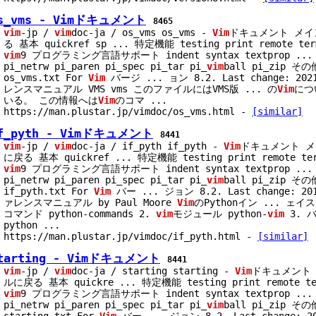
s_vms - Vimドキュメント
8465
vim
-jp /
vim
doc-ja / os_vms os_vms -
Vim
ドキュメント メ
る 基本 quickref sp
...
特定機能 testing print remote term
vim
9 プログラミング言語サポート indent syntax textprop
...
pi_netrw pi_paren pi_spec pi_tar pi_
vim
ball pi_zip そ
os_vms.txt For
Vim
バージ
...
ョン 8.2. Last change: 202
レンスマニュアル VMS vms このファイルにはVMS版
...
の
Vim
につ
いる。 この情報へは
Vim
のコマ
...
https://man.plustar.jp/vimdoc/os_vms.html
-
[similar]
f_pyth - Vimドキュメント
8441
vim
-jp /
vim
doc-ja / if_pyth if_pyth -
Vim
ドキュメント 
に戻る 基本 quickref
...
特定機能 testing print remote ter
vim
9 プログラミング言語サポート indent syntax textprop
...
pi_netrw pi_paren pi_spec pi_tar pi_
vim
ball pi_zip そ
if_pyth.txt For
Vim
バー
...
ジョン 8.2. Last change: 20
ァレンスマニュアル by Paul Moore
Vim
のPythonイン
...
ェイス p
コマンド python-commands 2.
vim
モジュール python-
vim
3. 
python
...
https://man.plustar.jp/vimdoc/if_pyth.html
-
[similar]
tarting - Vimドキュメント
8441
vim
-jp /
vim
doc-ja / starting starting -
Vim
ドキュメント
ルに戻る 基本 quickre
...
特定機能 testing print remote ter
vim
9 プログラミング言語サポート indent syntax textprop
...
pi_netrw pi_paren pi_spec pi_tar pi_
vim
ball pi_zip そ