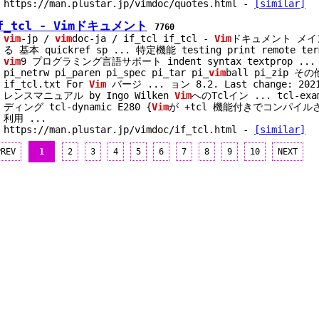
https://man.plustar.jp/vimdoc/quotes.html
-
[similar]
f_tcl - Vimドキュメント
7760
vim
-jp /
vim
doc-ja / if_tcl if_tcl -
Vim
ドキュメント メ
る 基本 quickref sp
...
特定機能 testing print remote term
vim
9 プログラミング言語サポート indent syntax textprop
...
pi_netrw pi_paren pi_spec pi_tar pi_
vim
ball pi_zip そ
if_tcl.txt For
Vim
バージ
...
ョン 8.2. Last change: 202
レンスマニュアル by Ingo Wilken
Vim
へのTclイン
...
tcl-ex
ディング tcl-dynamic E280 {
Vim
が +tcl 機能付きでコンパイ
利用
...
https://man.plustar.jp/vimdoc/if_tcl.html
-
[similar]
PREV
1
2
3
4
5
6
7
8
9
10
NEXT