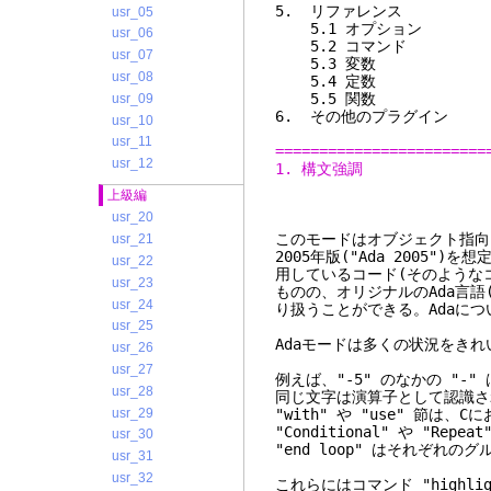
5. リフ
usr_05
5.1 
usr_06
5.2 
usr_07
5.3
usr_08
5.4
5.5
usr_09
6. その他の
usr_10
usr_11
========================
usr_12
1. 構文強調
上級編
usr_20
このモードはオブジェクト指向
usr_21
2005年版("Ada 2005"
usr_22
用しているコード(そのような
usr_23
ものの、オリジナルのAda言語("A
usr_24
り扱うことができる。Adaに
usr_25
Adaモードは多くの状況をき
usr_26
usr_27
例えば、"-5" のなかの "-
usr_28
同じ文字は演算子として認識さ
usr_29
"with" や "use" 節は、
"Conditional" や "Re
usr_30
"end loop" はそれぞれ
usr_31
usr_32
これらにはコマンド "highl