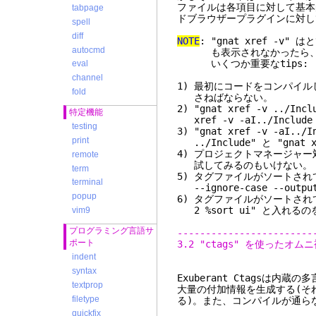
ファイルは各項目に対して基本的
tabpage
ドブラウザープラグインに対し
spell
diff
NOTE
: "gnat xref -
autocmd
も表示されなかったら、た
いくつか重要なtips:
eval
channel
1) 最初にコードをコンパイルし
fold
さねばならない。
2) "gnat xref -v ../
特定機能
xref -v -aI../Includ
testing
3) "gnat xref -v -aI
print
../Include" と "gnat 
4) プロジェクトマネージャー対応は
remote
試してみるのもいけない。
term
5) タグファイルがソートされてい
terminal
--ignore-case --outp
popup
6) タグファイルがソートされてい
2 %sort ui" と入れる
vim9
プログラミング言語サ
------------------------
ポート
3.2 "ctags" を使ったオム
indent
syntax
Exuberant Ctagsは
textprop
大量の付加情報を生成する(それゆえ
filetype
る)。また、コンパイルが通ら
quickfix