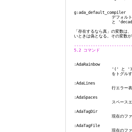
g:ada_default_compil
デフォルトのコンパイ
と
'deca
「存在するなら真」の変数は、
いときは偽となる。その変数が
------------------------
5.2 コマンド
:Ada
'(' と ')' に
をトグルする
:Ad
行エラー表示
:Ad
スペースエラー
:Ad
現在のファイルのディレ
:Ada
現在のファイルに対し