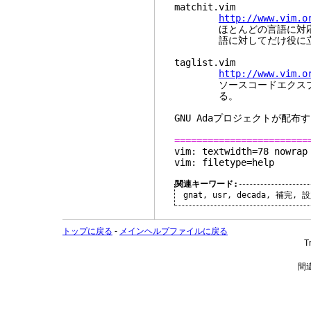
matchit.vim
http://www.vim.o
ほとんどの言語に対応する '
語に対してだけ役に立つ。
taglist.vim
http://www.vim.o
ソースコードエクスプロー
る。
GNU Adaプロジェクトが配布
========================
vim: textwidth=78 nowrap
vim: filetype=help
関連キーワード:
gnat
,
usr
,
decada
,
補完
,
設
トップに戻る
-
メインヘルプファイルに戻る
T
間