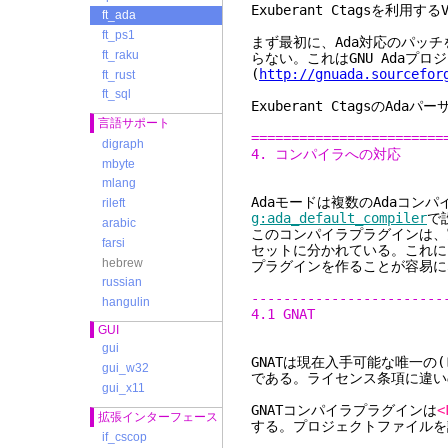
Exuberant Ctagsを利用
ft_ada
ft_ps1
まず最初に、Ada対応のパッチを
ft_raku
らない。これはGNU Adaプ
(
http://gnuada.sourcefor
ft_rust
ft_sql
Exuberant Ctagsの
言語サポート
========================
digraph
4. コンパイラへの対応
mbyte
mlang
Adaモードは複数のAdaコン
rileft
g:ada_default_compiler
で
arabic
このコンパイラプラグインは、
farsi
セットに分かれている。これに
hebrew
プラグインを作ることが容易に
russian
------------------------
hangulin
4.1 GNAT
GUI
gui
GNATは現在入手可能な唯一の
gui_w32
である。ライセンス条項に違い
gui_x11
GNATコンパイラプラグインは
<
拡張インターフェース
する。プロジェクトファイルを
if_cscop