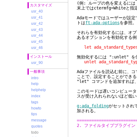
(例: ループの色を変えるには 
カスタマイズ
末上ではctermfg=White
usr_40
Adaモードではユーザーが設
usr_41
トは
ft-ada-options
を参照。
usr_42
usr_43
それらを有効化するには、オプ
usr_44
あるオプションを有効化する例
usr_45
let ada_standard_types
usr_46
インストール
無効化するには ":unlet" 
unlet ada_standard_typ
usr_90
Adaファイルを読込む前に、コ
一般事項
ことで、設定することができる。ファ
intro
"let" コマンドを追加すれ
help
helphelp
このモードは遅いコンピュータ(
スが受け入れられないほど低い
index
tags
g:ada_folding
がセットされ
howto
加される。
tips
========================
message
2. ファイルタイププラグイン
quotes
todo