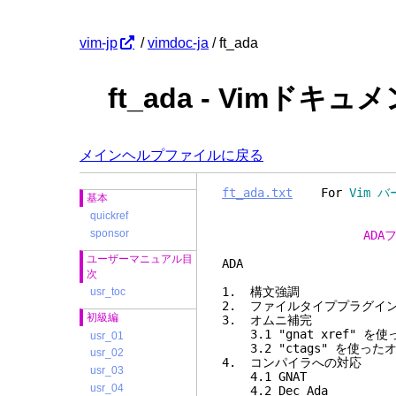
vim-jp
/
vimdoc-ja
/ ft_ada
ft_ada - Vimドキュ
メインヘルプファイルに戻る
ft_ada.txt
For
Vim バ
基本
quickref
sponsor
AD
ユーザーマニュアル目
A
次
1. 構
usr_toc
2. ファイルタイ
初級編
3. オ
3.1 "gnat xre
usr_01
3.2 "ctags"
usr_02
4. コンパイ
usr_03
4.1 
usr_04
4.2 D