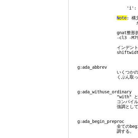
畳
'i': 読み込み
Note
: 
かgnat整形折
gnat整形折り畳みを
-cl3 -M79 -c2 -c3
インデント折り畳みを
shiftwidth=3 so
g:ada_abbrev 
いくつかの短縮入力を
くぶん取って代わ
g:ada_withuse_ordin
"with" と "use
コンパイルユニットへ
強調として表示
g:ada_begin_prepr
全てのbegin-lik
調する。