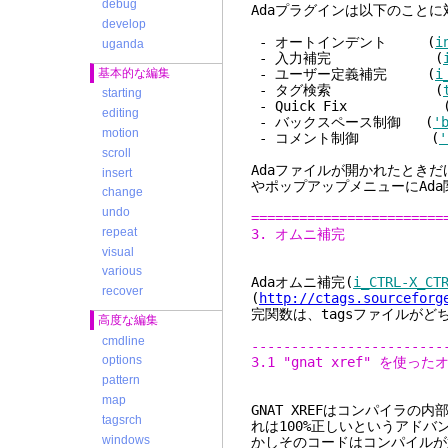
debug
Adaプラグインは以下のことに
develop
- オートインデント (
i
uganda
- 入力補完 (
- ユーザー定義補完 (
i
基本的な編集
- タグ検索 (
starting
- Quick Fix 
editing
- バックスペース制御 (
'
motion
- コメント制御 (
'
scroll
Adaファイルが開かれたとき
insert
やポップアップメニューにAd
change
undo
========================
repeat
3. オムニ補完
visual
various
Adaオムニ補完(
i_CTRL-X_CT
recover
(
http://ctags.sourceforg
完関数は、tagsファイルが
高度な編集
cmdline
------------------------
options
3.1 "gnat xref" を使っ
pattern
map
GNAT XREFはコンパイラの
tagsrch
れは100%正しいというアド
windows
かしそのコードはコンパイルが