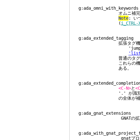
g:ada_omni_with_keywords
オムニ補完
Note
: 
(
i_CTRL-
g:ada_extended_taggin
拡張タグ機能を使う
'jum
'lis
普通のタグ機能は関数
これらの機能がCになく
ある。
g:ada_extended_completio
<C-N>
と
<
'.' が識別子の一部となり、'
の全体が補完さ
g:ada_gnat_extensi
GNATの拡張に
g:ada_with_gnat_pro
gnatプロジェクトフ