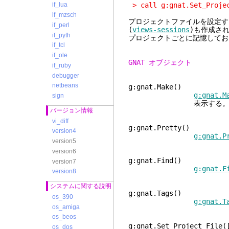
> call g:gnat.Set_Projec
if_lua
if_mzsch
プロジェクトファイルを設定する
if_perl
(
views-sessions
)も作成さ
if_pyth
プロジェクトごとに記憶してお
if_tcl
if_ole
GNAT オブジェクト
if_ruby
debugger
netbeans
g:gnat.Make()
g:gnat.M
sign
表示する
バージョン情報
vi_diff
g:gnat.Pretty()
version4
g:gnat.P
version5
version6
g:gnat.Find()
version7
g:gnat.F
version8
システムに関する説明
g:gnat.Tags()
os_390
g:gnat.T
os_amiga
os_beos
g:gnat.Set_Project_File(
os_dos