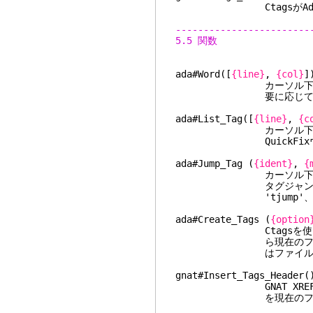
CtagsがAdaのタ
------------------------
5.5 関数
ada#Word([
{line}
,
{col}
カーソル下(または指定
要に応じてスペース
ada#List_Tag([
{line}
,
{c
カーソル下(または指定
QuickFixウィン
ada#Jump_Tag (
{ident}
,
{
カーソル下(または指定
タグジャンプリスト
'tjump'
ada#Create_Tags (
{option
Ctagsを使ってta
ら現在のファ
はファイル名と
gnat#Insert_
GNAT XREFの出力に
を現在のファイル