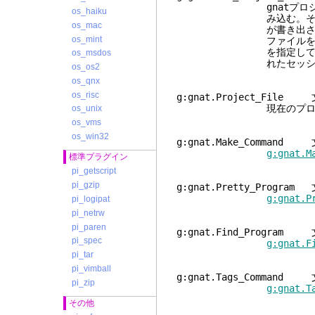
gnatプロジェクトフ
os_haiku
み込む。そのとき開か
os_mac
が書き出される。ファ
os_mint
ファイルを選択するた
を指定して呼び出した
os_msdos
れたセッション
os_os2
os_qnx
os_risc
g:gnat.Project_File
現在のプロジェク
os_unix
os_vms
os_win32
g:gnat.Make_Command
g:gnat.M
標準プラグイン
pi_getscript
pi_gzip
g:gnat.Pretty_Program
g:gnat.P
pi_logipat
pi_netrw
pi_paren
g:gnat.Find_Program
pi_spec
g:gnat.F
pi_tar
pi_vimball
g:gnat.Tags_Command
pi_zip
g:gnat.T
その他