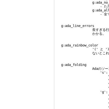
g:ada_no_tab_s
- ただしスペース
g:ada_all_tab
- 全てのタブ
g:ada_line_error
長すぎる行を強
かかる。
g:ada_rainbow_col
'(' と ')' にレインボ
ないとこれは意
g:ada_folding 
Adaのソースに折
's': 読み込み
'p': パッ
'f': 関数
't': 型
'c': 条
'g': 読み込み時
'i': 
'b': 
'p': 
'x': 