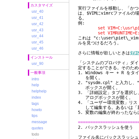
カスタマイズ
実行ファイルを移動し、「かつ」 "
usr_40
は、$VIMにvimrcファイルの
る。
usr_41
例:
usr_42
set VIM=C:\usr\pi
usr_43
set VIMRUNTIME=E:\
usr_44
これは "c:\user\piet\_
usr_45
ルを見つけるだろう。
usr_46
さらに情報が欲しいときは
$VI
インストール
「システムのプロパティ」ダイ
usr_90
定することができる。そのため
1. Windows キー + 
一般事項
を開く。
intro
2. "sysdm.cpl" と入
help
ボックスが開く。
helphelp
3. 「詳細設定」タブを選択し
アログボックスが開く。
index
4. 「ユーザー環境変数」リス
tags
して編集する。あるいは「
howto
5. 変数の編集が終わったなら
tips
========================
message
2. バック
quotes
todo
ファイル名にバックスラッシュ