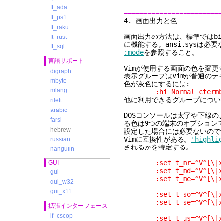
ft_ada
========================
ft_ps1
4. 画
ft_raku
画面出力の方法は、標準ではb
ft_rust
に機能する。ansi.sysは必
ft_sql
:mode
を参照すること。
言語サポート
Vimが使用する画面の色を変更
digraph
表示グループはVimが普通の
mbyte
色が灰色にするには:
mlang
:hi Normal ctermbg=B
他に利用できるグループについ
rileft
arabic
DOSコンソールは太字や下線
farsi
る色は9つの端末のオプションで設
hebrew
設定した場合には必要ないので
Vimに互換性がある。
'highli
russian
されるかを特定する。
hangulin
:set t_mr=^V
GUI
:set t_md=^V
gui
:set t_me=^V
gui_w32
gui_x11
:set t_so=^V^[
:set t_se=^V
拡張インターフェース
if_cscop
:set t_us=^V