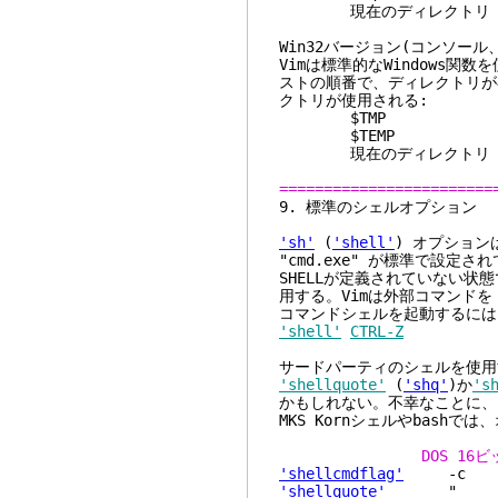
現在のディレクトリ
Win32バージョン(コンソール、
Vimは標準的なWindows
ストの順番で、ディレクトリが
クトリが使用される:
$TMP
$TEMP
現在のディレクトリ
========================
9. 標準の
'sh'
(
'shell'
) オプションはW
"cmd.exe" が標準で設定さ
SHELLが定義されていない状態
用する。Vimは外部コマンドを 
コマンドシェルを起動するには
'shell'
CTRL-Z
サードパーティのシェルを使用
'shellquote'
(
'shq'
)か
's
かもしれない。不幸なことに、
MKS Kornシェルやbash
DOS 
'shellcmdflag'
-
'shellquote'
"