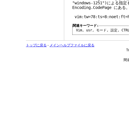
"windows-1251")によ
Encoding.CodePage にある
vim:tw=78:ts=8:noet:ft=
関連キーワード:
Vim
,
usr
,
モード
,
設定
,
CTR
トップに戻る
-
メインヘルプファイルに戻る
T
間