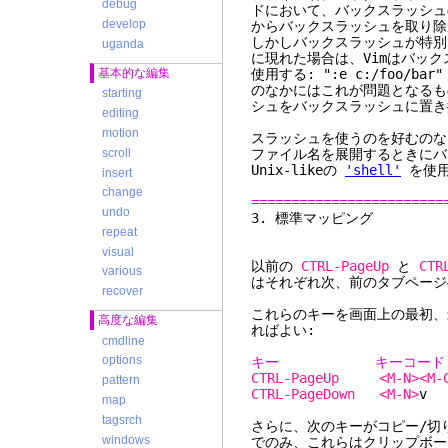
debug
ドにおいて、バックスラッシュ
develop
からバックスラッシュを取り除かな
しかしバックスラッシュが特別
uganda
に現れた場合は、Vimはバッ
使用する: ":e c:/foo/b
基本的な編集
のなかにはこれが問題となるも
starting
シュをバックスラッシュに置き
editing
motion
スラッシュを使うのを好むのな
scroll
ファイル名を展開するときにバ
Unix-likeの
'shell'
を使用
insert
change
========================
undo
3. 標準
repeat
visual
以前の
CTRL-PageUp
と
CTR
various
はそれぞれ次、前のタブページ
recover
これらのキーを画面上の最初、
高度な編集
ればよい:
cmdline
options
キー キーコード Norm
CTRL-PageUp
<M-N><M-
pattern
CTRL-PageDown
<M-N>
map
tagsrch
さらに、次のキーがコピー/切り
windows
でのみ、これらはクリップボー