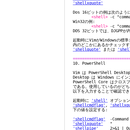
'shellxquote'
Dos 16ビットの例は次のよ
<shell>
-c "comma
Win32の例:
<shell>
-c "comma
DOS 32ビットでは、DJGP
起動時にVimがWindowsの
内のどこかにあるかチェックす
'shellquote'
または
'shel
========================
10. Pow
Vim は PowerShell Desk
Desktop は Windows 
PowerShell Core 
である。使用しているのがどちら
以下を入力することで確認できる - $
起動時に
'shell'
オプションの
'shellcmdflag'
,
'shellxq
下の値を設定する:
'shellcmdflag'
-Command
'shellxquote'
"
'shellpipe'
2>&1 | Out-