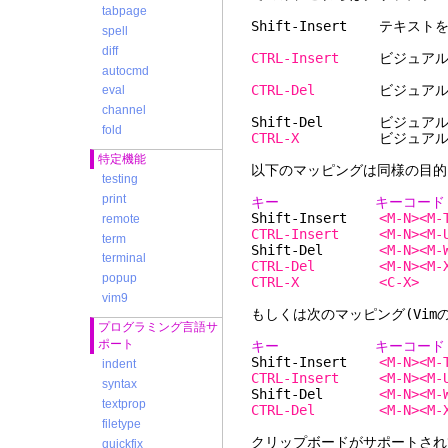
tabpage
Shift-Insert テ
spell
diff
CTRL-Insert
ビジュアルモー
autocmd
CTRL-Del
ビジュアルモード
eval
channel
Shift-Del ビジュア
fold
CTRL-X
ビジュアルモードで
特定機能
以下のマッピングは同様の目的を果
testing
print
キー キーコード No
Shift-Insert
<M-N><M-
remote
CTRL-Insert
<M-N><M-
term
Shift-Del
<M-N><M-
terminal
CTRL-Del
<M-N><M-
popup
CTRL-X
<C-X>
vim9
もしくは次のマッピング(Vimの
プログラミング言語サ
ポート
キー キーコード No
Shift-Insert
<M-N><M-
indent
CTRL-Insert
<M-N><M-
syntax
Shift-Del
<M-N><M-
textprop
CTRL-Del
<M-N><M-
filetype
クリップボードがサポートされ
quickfix