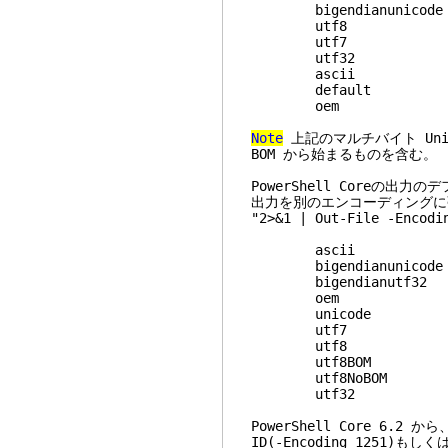
bigendianunicode -
utf8 - UT
utf7 - UTF-7
utf32 - UT
ascii - 7-bi
default - システ
oem - システム
Note
上記のマルチバイト Un
BOM から始まるものを含む。
PowerShell Coreの出力
出力を別のエンコーディング
"2>&1 | Out-File -Enc
ascii - 7-bi
bigendianunicode -
bigendianutf32 - 
oem - システム
unicode - UT
utf7 - UT
utf8 - UT
utf8BOM - UTF
utf8NoBOM - UTF-8
utf32 - UT
PowerShell Core 6.
ID(-Encoding 1251)