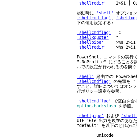
'shellredir'
2>&1 | Out-
起動時に
'shell'
オプションの
'shellcmdflag'
,
'shellxq
下の値を設定する:
'shellcmdflag'
-c
'shellxquote'
"
'shellpipe'
>%s 2>&1
'shellredir'
>%s 2>&1
PowerShell コマンドの
"-NoProfile" にすること
ルでの設定が行われるのを防ぐ
'shell'
経由での PowerS
'shellcmdflag'
の先頭を "-Ex
すこと。詳細についてはオンラインの
行ポリシー設定を参照。
'shellcmdflag'
で空白を含
option-backslash
を参照。
'shellpipe'
および
'shell
UTF-16le 出力を現在の
"default" を以下のど
unicode - UTF-16