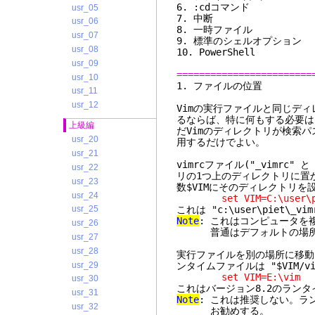
6. :cdコ
usr_05
7. 
usr_06
8. 一時ファ
usr_07
9. 標準のシェルオプ
usr_08
10. PowerS
usr_09
========================
usr_10
1. フ
usr_11
usr_12
Vimの実行ファイルと同じデ
るならば、特に何もする必要は
上級編
だVimのディレクトリが検索
usr_20
用するだけでよい。
usr_21
vimrcファイル("_vimrc
usr_22
リの1つ上のディレクトリに置
usr_23
数$VIMにそのディレクトリを
usr_24
set VIM=C:\user\p
これは "c:\user\piet\_
usr_25
Note
: これはコンピュータを
usr_26
普通はデフォルトの場所に _
usr_27
usr_28
実行ファイルを別の場所に移動
usr_29
ンタイムファイルは "$VIM/vi
set VIM=E:\vim
usr_30
これはバージョン8.2のランタイ
usr_31
Note
: これは推奨しない。ラ
usr_32
お勧めする。