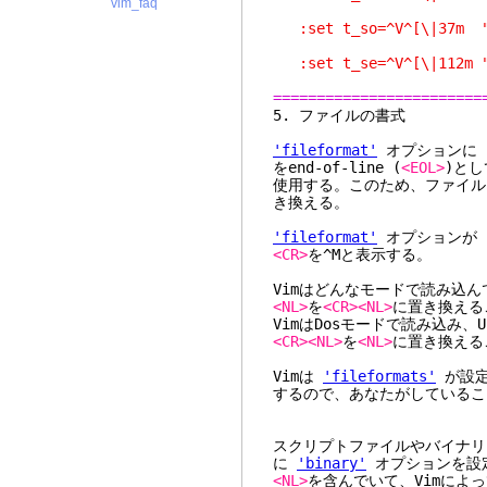
vim_faq
:set t_so=^V^[\|37m "
(
:set t_se=^V^[\|112m 
========================
5. フ
'fileformat'
オプションに "
をend-of-line (
<EOL>
)と
使用する。このため、ファイル
き換える。
'fileformat'
オプションが "
<CR>
を^Mと表示する。
Vimはどんなモードで読み込んでも
<NL>
を
<CR><NL>
に置き換える
VimはDosモードで読み込み、U
<CR><NL>
を
<NL>
に置き換える
Vimは
'fileformats'
が設定
するので、あなたがしているこ
スクリプトファイルやバイナリ
に
'binary'
オプションを設
<NL>
を含んでいて、Vimによ