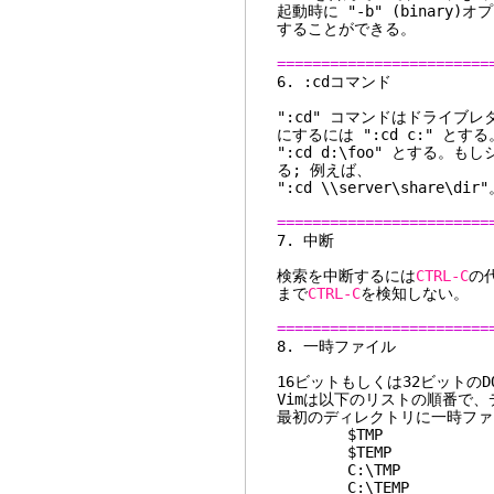
起動時に "-b" (binar
することができる。
========================
6. :
":cd" コマンドはドライブ
にするには ":cd c:" と
":cd d:\foo" とする
る; 例えば、
":cd \\server\share\dir
========================
7.
検索を中断するには
CTRL-C
の
まで
CTRL-C
を検知しない。
========================
8. 一
16ビットもしくは32ビットのD
Vimは以下のリストの順番で
最初のディレクトリに一時ファ
$TMP
$TEMP
C:\TMP
C:\TEMP