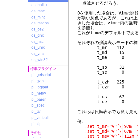
点滅させるだろう。
os_haiku
os_mac
0を使用した場合は、Vimの
os_mint
が淡い灰色であるが、これは上
きした場合は、vimrc内の強
os_msdos
を参照)。
os_os2
これがt_meのデフォルトであ
os_qnx
os_risc
それぞれの強調表示モードの標
t_mr 112 反転モード:
os_unix
t_md 15 太字モード:
os_vms
t_me 0 通常モ
os_win32
t_so 31 standout
標準プラグイン
t_se 0 stand
pi_getscript
pi_gzip
t_czh 225 斜字モード:
t_czr 0 斜字モ
pi_logipat
pi_netrw
t_us 67 下線モード: 
pi_paren
t_ue 0 下線モ
pi_spec
これらは反転表示でも良く見え
pi_tar
pi_vimball
例:
pi_zip
:set t_mr=^V^[\|97m "
:set t_md=^V^[\|67m "
その他
:set t_me=^V^[\|112m 