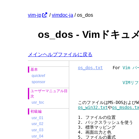
vim-jp
/
vimdoc-ja
/ os_dos
os_dos - Vimドキ
メインヘルプファイルに戻る
os_dos.txt
For
Vim バ
基本
quickref
sponsor
VIMリ
ユーザーマニュアル目
次
このファイルはMS-DOSおよび
usr_toc
os_win32.txt
や
os_msdos.t
初級編
1. ファイルの
usr_01
2. バックスラッシュ
usr_02
3. 標準マッピ
usr_03
4. 画面出力
usr_04
5. ファイルの