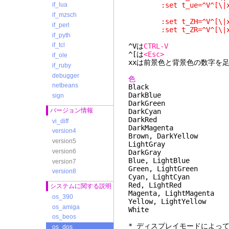
:set t_ue=^V
if_lua
if_mzsch
:set t_ZH=^V
if_perl
:set t_ZR=^V
if_pyth
if_tcl
^Vは
CTRL-V
^[は
<Esc>
if_ole
xxは前景色と背景色の数字を足
if_ruby
debugger
色 前景
netbeans
Blac
DarkBlu
sign
DarkGre
バージョン情報
DarkCya
DarkRe
vi_diff
DarkMage
version4
Brown, DarkY
version5
LightGra
version6
DarkGray
Blue, LightB
version7
Green, LightG
version8
Cyan, LightC
Red, LightR
システムに関する説明
Magenta, LightM
os_390
Yellow, LightY
os_amiga
White 1
os_beos
* ディスプレイモードによって
os_dos