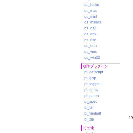
os_haiku
os_mac
os_mint
os_msdos
os_os2
os_qnx
os_risc
os_unix
os_vms
os_win32
標準プラグイン
pi_getscript
pi_gzip
pi_logipat
pi_netrw
:
pi_paren
:
pi_spec
:
pi_tar
pi_vimball
:
pi_zip
その他