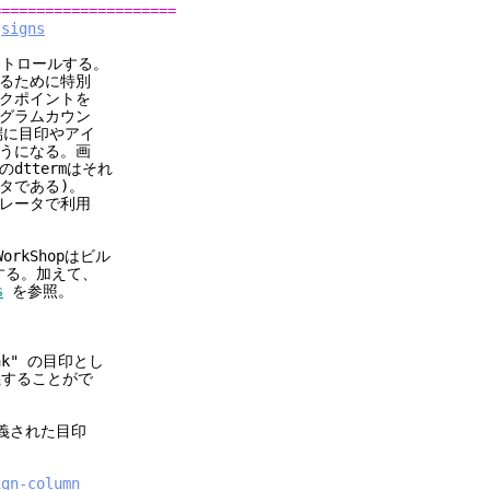
=====================
signs
トロールする。
るために特別
クポイントを
グラムカウン
端に目印やアイ
うになる。画
のdttermはそれ
タである)。
レータで利用
rkShopはビル
用する。加えて、
s
を参照。
k" の目印とし
義することがで
義された目印
ign-column