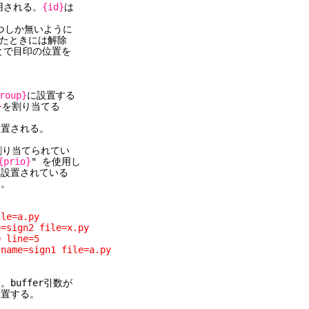
用される。
{id}
は
つしか無いように
たときには解除
とで目印の位置を
:
roup}
に設置する
}
を割り当てる
される。
当てられてい
{prio}
" を使用し
置されている
。
=a.py
2 file=x.py
ine=5
e=a.py
ffer引数が
置する。