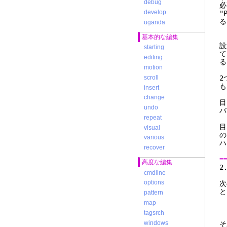
debug
必
develop
"
る
uganda
基本的な編集
設
starting
て
editing
る
motion
scroll
2
も
insert
change
目
undo
バ
repeat
目
visual
の
various
ハ
recover
=
高度な編集
cmdline
options
次
と
pattern
:
map
:
tagsrch
windows
そ