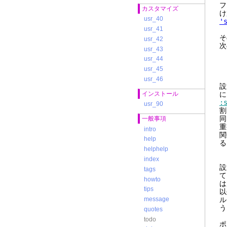
フ
カスタマイズ
け
usr_40
'
usr_41
そ
usr_42
次
usr_43
usr_44
:
usr_45
usr_46
設
インストール
に
:
usr_90
割
同
一般事項
重
intro
関
help
る
helphelp
index
設
tags
て
howto
は
tips
以
ル
message
う
quotes
todo
ポ