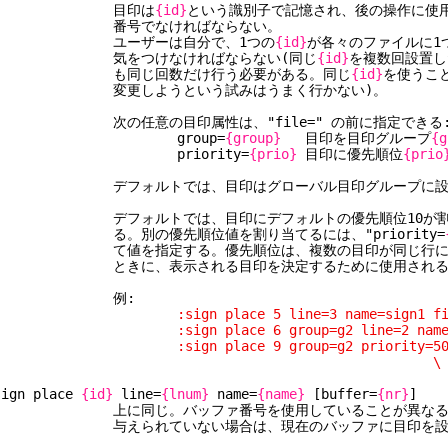
目印は
{id}
という識別子で記憶され、後の操作に使
番号でなければならない。
ユーザーは自分で、1つの
{id}
が各々のファイルに1
気をつけなければならない(同じ
{id}
を複数回設置し
も同じ回数だけ行う必要がある。同じ
{id}
を使うこ
変更しようという試みはうまく行かない)。
次の任意の目印属性は、"file=" の前に指定できる
group=
{group}
目印を目印グループ
{g
priority=
{prio}
目印に優先順位
{prio
デフォルトでは、目印はグローバル目印グループに設置
デフォルトでは、目印にデフォルトの優先順位10が割り
る。別の優先順位値を割り当てるには、"priority=
て値を指定する。優先順位は、複数の目印が同じ行に設
ときに、表示される目印を決定するために使用される
例:
sign place 5 line=3 name=sign1 file
sign place 6 group=g2 line=2 name=sign
sign place 9 group=g2 priority=50 l
\ name=sign1 fil
sign place
{id}
line=
{lnum}
name=
{name}
[buffer=
{nr}
]
上に同じ。バッファ番号を使用していることが異なる。bu
与えられていない場合は、現在のバッファに目印を設