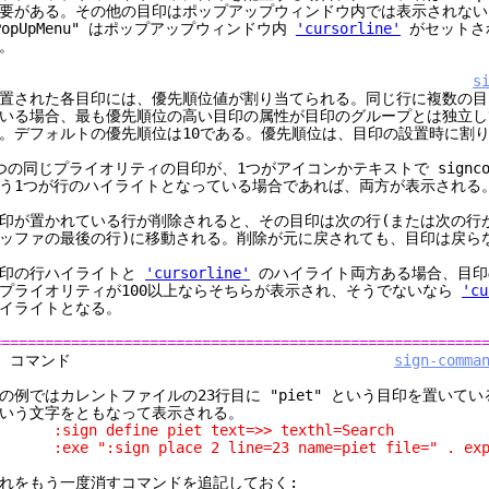
要がある。その他の目印はポップアップウィンドウ内では表示されない
PopUpMenu" はポップアップウィンドウ内
'cursorline'
がセットさ
。
s
置された各目印には、優先順位値が割り当てられる。同じ行に複数の目
いる場合、最も優先順位の高い目印の属性が目印のグループとは独立し
。デフォルトの優先順位は10である。優先順位は、目印の設置時に割
つの同じプライオリティの目印が、1つがアイコンかテキストで signcol
う1つが行のハイライトとなっている場合であれば、両方が表示される
印が置かれている行が削除されると、その目印は次の行(または次の行
ッファの最後の行)に移動される。削除が元に戻されても、目印は戻ら
印の行ハイライトと
'cursorline'
のハイライト両方ある場合、目印
プライオリティが100以上ならそちらが表示され、そうでないなら
'cu
イライトとなる。
========================================================
2. コマンド
sign-comma
の例ではカレントファイルの23行目に "piet" という目印を置いている
いう文字をともなって表示される。
sign define piet text=>> texthl=Search
exe ":sign place 2 line=23 name=piet file=" . expa
れをもう一度消すコマンドを追記しておく: