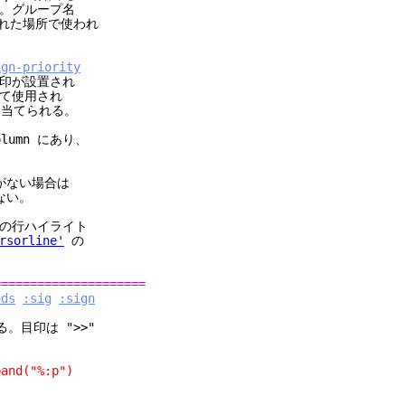
。グループ名
れた場所で使われ
ign-priority
印が設置され
て使用され
り当てられる。
umn にあり、
。
がない場合は
ない。
の行ハイライト
rsorline'
の
=====================
nds
:sig
:sign
。目印は ">>"
nd("%:p")