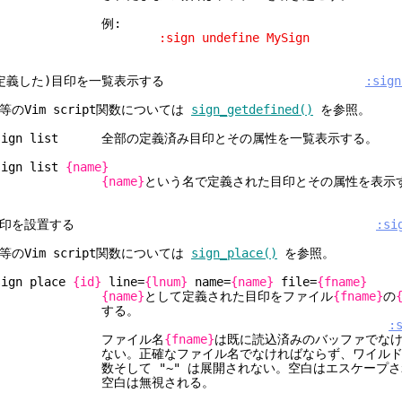
例:
:sign undefine MySign
(定義した)目印を一覧表示する
:sign
等のVim script関数については
sign_getdefined()
を参照。
sign list 全部の定義済み目印とその属性を一覧表示する。
sign list
{name}
{name}
という名で定義された目印とその属性を表示
目印を設置する
:si
等のVim script関数については
sign_place()
を参照。
sign place
{id}
line=
{lnum}
name=
{name}
file=
{fname}
{name}
として定義された目印をファイル
{fname}
の
する。
:
ファイル名
{fname}
は既に読込済みのバッファでな
ない。正確なファイル名でなければならず、ワイルドカ
数そして "~" は展開されない。空白はエスケープされ
空白は無視される。