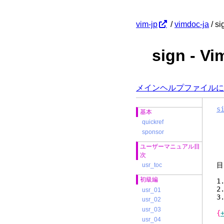
vim-jp
/
vimdoc-ja
/ si
sign -
メインヘルプファイルに
s
基本
quickref
sponsor
ユーザーマニュアル目
次
usr_toc
初級編
usr_01
usr_02
usr_03
{
usr_04