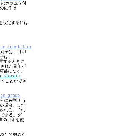
分のカラムを付
の動作は
を設定するには
ign-identifier
識別子は、目印
子は、
置するときに
置された目印が
可能になる。
n_place()
出すことができ
ign-group
らにも割り当
い場合、また
される。それ
意である。グ
自の目印を使
p" で始める