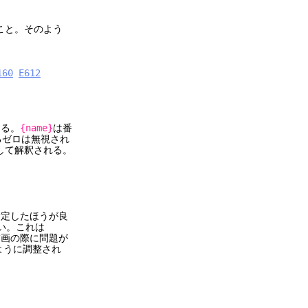
ること。そのよう
160
E612
る。
{name}
は番
ロは無視され
して解釈される。
したほうが良
。これは
の際に問題が
うに調整され