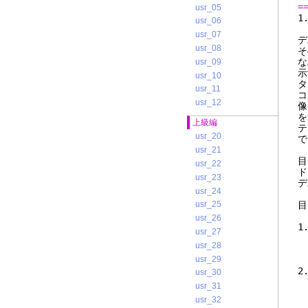
=
usr_05
usr_06
usr_07
デ
usr_08
そ
な
usr_09
示
usr_10
タ
usr_11
コ
usr_12
像
を
上級編
テ
usr_20
で
usr_21
目
usr_22
ド
usr_23
デ
usr_24
目
usr_25
usr_26
1
usr_27
て
usr_28
usr_29
2
usr_30
は
usr_31
usr_32