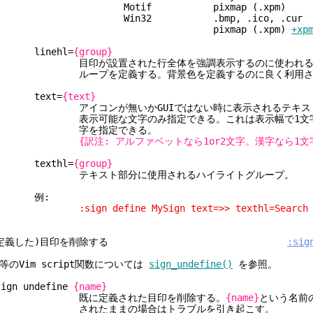
Motif pixmap (.xpm)
Win32 .bmp, .ico, .cur
pixmap (.xpm)
+xp
linehl=
{group}
目印が設置された行全体を強調表示するのに使われるハ
ループを定義する。背景色を定義するのに良く利用さ
text=
{text}
アイコンが無いかGUIではない時に表示されるテキスト
表示可能な文字のみ指定できる。これは表示幅で1文字か
字を指定できる。
{訳注: アルファベットなら1or2文字。漢字なら1文
texthl=
{group}
テキスト部分に使用されるハイライトグループ。
例:
sign define MySign text=>> texthl=Search lin
(定義した)目印を削除する
:sig
等のVim script関数については
sign_undefine()
を参照。
sign undefine
{name}
既に定義された目印を削除する。
{name}
という名前
されたままの場合はトラブルを引き起こす。