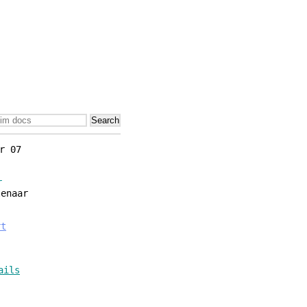
r 07
r
ar
rt
ails