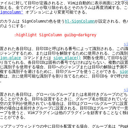
ァイルに対して目印が定義されると、Vimは自動的に表示画面に2文字
加える。全てのサインが取り除かれるとそのカラムは再度消滅する。こ
signcolumn'
オプションにより変更可能できる。
のカラムは SignColumnの色を使う
hl-SignColumn
が設定される。色
のようにする:
highlight SignColumn guibg=darkgrey
s
置された各目印は、目印IDと呼ばれる番号によって識別される。この
ジャンプするため、または目印を解除するために使用される。この識別
sign-place
コマンドまたは
sign_place()
関数を使用して目印を設
り当てられる。各目印IDは固有の番号でなければならない。複数の設
じ識別子を使用する場合、目印へのジャンプまたは目印の解除は予測不
複する識別子を避けるために、目印グループを使うことができる。
sig
数は、次に使用可能な識別子を割り当てるために、目印IDを 0で呼び
。
s
置された各目印は、グローバルグループまたは名前付きグループのどち
ることができる。目印を設置するときに、グループ名が指定されていな
空の文字列が使用されている場合は、目印はグローバルグループに設置
外の場合は名前付きグループに設置される。目印IDはグループ内で一
ープを使うと、Vimプラグインは他のプラグインを妨害することなく独
ことができる。
ップアップウィンドウの中に目印を配置する場合、グループ名は "PopU