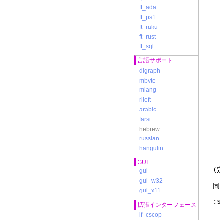
ft_ada
ft_ps1
ft_raku
ft_rust
ft_sql
言語サポート
digraph
mbyte
mlang
rileft
arabic
farsi
hebrew
russian
:
hangulin
GUI
gui
gui_w32
同
gui_x11
:
拡張インターフェース
if_cscop