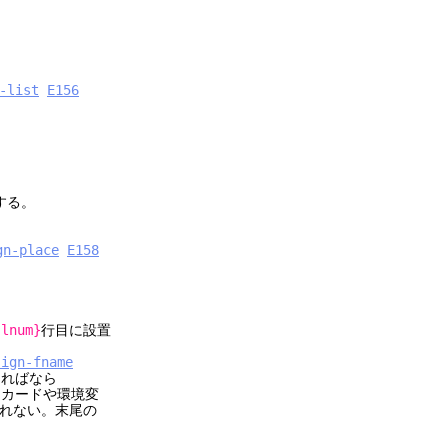
-list
E156
する。
gn-place
E158
{lnum}
行目に設置
sign-fname
ければなら
ードや環境変
ない。末尾の