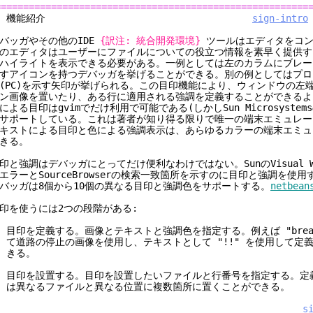
========================================================
1. 機能紹介
sign-intro
バッガやその他のIDE
{訳注: 統合開発環境}
ツールはエディタをコン
のエディタはユーザーにファイルについての役立つ情報を素早く提供す
ハイライトを表示できる必要がある。一例としては左のカラムにブレー
すアイコンを持つデバッガを挙げることができる。別の例としてはプロ
(PC)を示す矢印が挙げられる。この目印機能により、ウィンドウの左
ン画像を置いたり、ある行に適用される強調を定義することができるよ
による目印はgvimでだけ利用で可能である(しかしSun Microsystems
サポートしている。これは著者が知り得る限りで唯一の端末エミュレー
キストによる目印と色による強調表示は、あらゆるカラーの端末エミュ
きる。
印と強調はデバッガにとってだけ便利なわけではない。SunのVisual Wo
エラーとSourceBrowserの検索一致箇所を示すのに目印と強調を使
バッガは8個から10個の異なる目印と強調色をサポートする。
netbean
印を使うには2つの段階がある:
. 目印を定義する。画像とテキストと強調色を指定する。例えば "brea
道路の停止の画像を使用し、テキストとして "!!" を使用して定
きる。
. 目印を設置する。目印を設置したいファイルと行番号を指定する。定
異なるファイルと異なる位置に複数箇所に置くことができる。
s