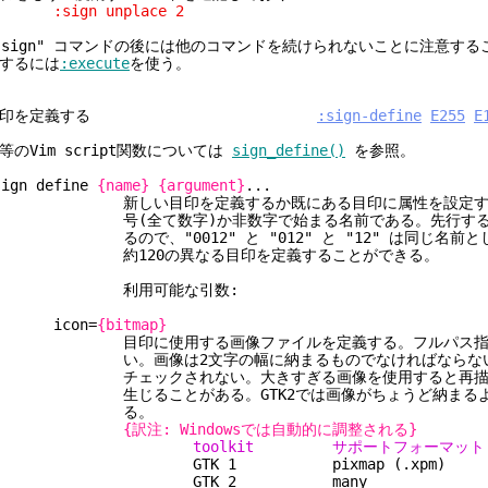
sign unplace 2
:sign" コマンドの後には他のコマンドを続けられないことに注意す
するには
:execute
を使う。
目印を定義する
:sign-define
E255
E
等のVim script関数については
sign_define()
を参照。
sign define
{name}
{argument}
...
新しい目印を定義するか既にある目印に属性を設定す
号(全て数字)か非数字で始まる名前である。先行するゼ
ので、"0012" と "012" と "12" は同じ名前と
約120の異なる目印を定義することができる。
利用可能な引数:
icon=
{bitmap}
目印に使用する画像ファイルを定義する。フルパス指定
い。画像は2文字の幅に納まるものでなければならない
チェックされない。大きすぎる画像を使用すると再描画
生じることがある。GTK2では画像がちょうど納まるよ
る。
{訳注: Windowsでは自動的に調整される}
toolkit サポートフォーマット
GTK 1 pixmap (.xpm)
GTK 2 many