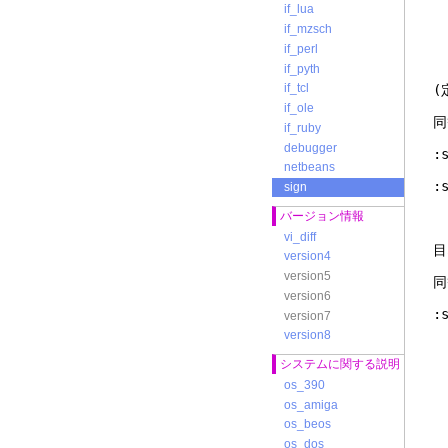
if_lua
if_mzsch
if_perl
if_pyth
if_tcl
if_ole
同
if_ruby
debugger
:
netbeans
:
sign
バージョン情報
vi_diff
version4
version5
同
version6
:
version7
version8
システムに関する説明
os_390
os_amiga
os_beos
os_dos