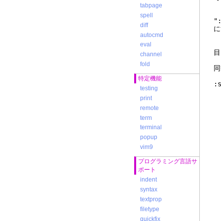
:
tabpage
spell
"
diff
に
autocmd
eval
channel
fold
同
特定機能
:
testing
print
る
remote
term
terminal
popup
vim9
プログラミング言語サ
ポート
indent
syntax
textprop
filetype
quickfix