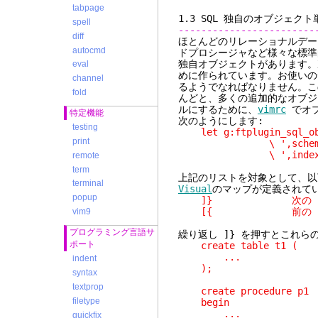
tabpage
1.3 SQL 独自の
spell
------------------------
diff
ほとんどのリレーショナルデー
autocmd
ドプロシージャなど様々な標準
独自オブジェクトがあります。
eval
めに作られています。お使いの
channel
るようでなればなりません。こ
fold
んどと、多くの追加的なオブジ
ルにするために、
vimrc
でオブ
特定機能
次のようにします:
testing
let g:ftplugin_sql_obje
print
\ ',schema,service,
\ ',index,subscrip
remote
term
上記のリストを対象として、以
terminal
Visual
のマップが定義されて
popup
]} 次の 'creat
[{ 前の 'creat
vim9
プログラミング言語サ
繰り返し ]} を押すとこれらの
ポート
create table t1 (
...
indent
);
syntax
textprop
create procedure p1
filetype
begin
...
quickfix