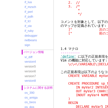
2. //
if_lua
3. /*
if_mzsch
*
if_perl
*/
if_pyth
if_tcl
コメントを対象として、以下の
のマップが定義されています:
if_ole
]" 次のコメント
if_ruby
[" 前のコメント
debugger
netbeans
sign
1.4
バージョン情報
----------
'define'
に以下の正規表現を
vi_diff
Vim の機能に対応しています:
version4
\c\<\(VARIABLE\|DECLAR
version5
version6
この正規表現は以下のようなコ
CREATE VARIABLE myVar
version7
version8
CREATE PROCEDURE sp_t
IN myVar2 INTEGER
システムに関する説明
OUT myVar3 CHAR(3
os_390
INOUT myVar4 NUMER
os_amiga
)
os_beos
BEGIN
DECLARE myVar5 INT
os_dos