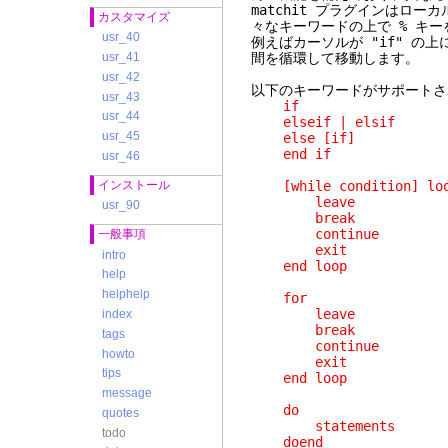
matchit プラグインはローカ
カスタマイズ
々なキーワードの上で % キ
usr_40
例えばカーソルが "if" の上にある
間を循環して移動します。
usr_41
usr_42
以下のキーワードがサポートさ
usr_43
if
usr_44
elseif | elsif
usr_45
else [if]
end if
usr_46
インストール
[while condition] lo
leave
usr_90
break
continue
一般事項
exit
intro
end loop
help
helphelp
for
leave
index
break
tags
continue
howto
exit
tips
end loop
message
do
quotes
statements
todo
doend