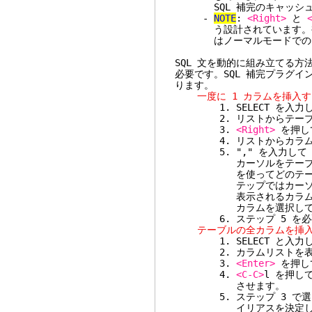
SQL 補完のキャッシュ
-
NOTE
:
<Right>
と
う設計されています。補完
はノーマルモードで
SQL 文を動的に組み立てる方
必要です。SQL 補完プラグイ
ります。
一度に 1 カラムを挿入す
1. SELECT を入力
2. リストからテーブ
3.
<Right>
を押し
4. リストからカラムを
5. "," を入力し
カーソルをテーブル名の
を使ってどのテーブルから
テップではカーソルを
表示されるカラムリスト
カラムを選択して続
6. ステップ 5 を必
テーブルの全カラムを挿入
1. SELECT と入力
2. カラムリストを表示
3.
<Enter>
を押し
4.
<C-C>
l を押し
させます。
5. ステップ 3 で選ん
イリアスを決定します。