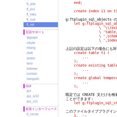
end;
ft_ada
ft_ps1
create index i1 on t1
ft_raku
g:ftplugin_sql_obje
ft_rust
let g:ftplugin_sql_obje
ft_sql
\ '\\(existing\\\\|
\ 'table,trig
言語サポート
\ ',schema,service,
digraph
\ ',index,subscrip
mbyte
mlang
上記の設定は以下の場合にも対
create table t1 (
rileft
...
arabic
);
farsi
create existing table
hebrew
...
);
russian
create global temporar
hangulin
...
);
GUI
gui
既定では CREATE 文だけを
gui_w32
ことができます:
gui_x11
let g:ftplugin_sql_sta
拡張インターフェース
このファイルタイププラグイン
if_cscop
1. --