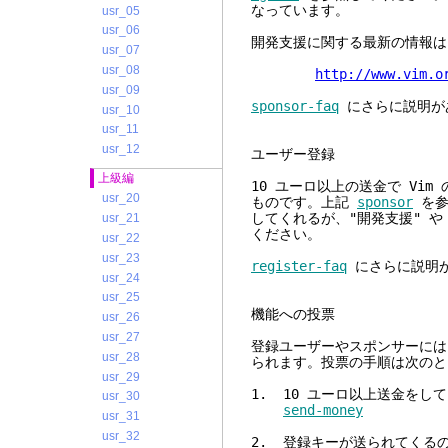
なっています。
usr_05
usr_06
開発支援に関する最新の情報は 
usr_07
usr_08
http://www.vim.o
usr_09
sponsor-faq
にさらに説明が
usr_10
usr_11
usr_12
ユー
上級編
10 ユーロ以上の送金で Vi
usr_20
ものです。上記
sponsor
を参
してくれるが、"開発支援" 
usr_21
ください。
usr_22
usr_23
register-faq
にさらに説明
usr_24
usr_25
機能
usr_26
usr_27
登録ユーザーやスポンサーには
usr_28
られます。投票の手順は次のと
usr_29
1. 10 ユーロ以上送金を
usr_30
send-money
usr_31
usr_32
2. 登録キーが送られてくるの