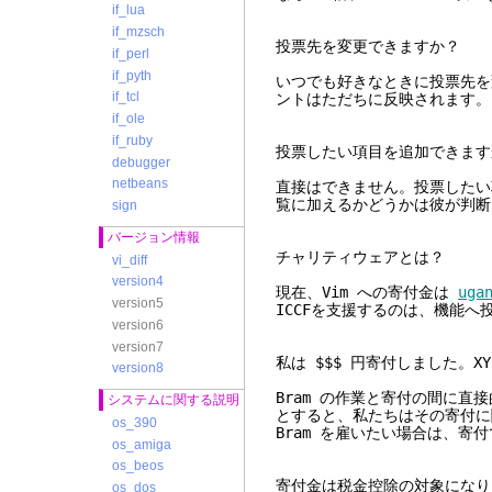
if_lua
if_mzsch
投票先を変更できますか？
if_perl
if_pyth
いつでも好きなときに投票先を
if_tcl
ントはただちに反映されます。
if_ole
if_ruby
投票したい項目を追加できます
debugger
netbeans
直接はできません。投票したい
覧に加えるかどうかは彼が判断
sign
バージョン情報
チャリティウェアとは？
vi_diff
version4
現在、Vim への寄付金は
uga
version5
ICCFを支援するのは、機能
version6
version7
私は $$$ 円寄付しました。X
version8
Bram の作業と寄付の間に
システムに関する説明
とすると、私たちはその寄付に
os_390
Bram を雇いたい場合は、寄
os_amiga
os_beos
寄付金は税金控除の対象になり
os_dos