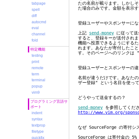
たの名前が載ります。しかしそ
tabpage
た場合のみです。金額を表示す
spell
diff
autocmd
登録ユーザーやスポンサーにな
eval
上記
send-money
に従って送
channel
すると、登録キーが送付されま
fold
機能へ投票できるようにするた
れます。あなたが寄付したこと
特定機能
す。そのページへのリンクは "M
testing
print
登録ユーザーとスポンサーの違
remote
term
名前が違うだけです。あなたの上
terminal
ザー登録" という名目を使っ
popup
vim9
どうやって送金するの？
プログラミング言語サ
ポート
send-money
を参照してくださ
http://www.vim.org/spons
indent
syntax
textprop
なぜ SourceForge の寄
filetype
SourceForge は寄付金の 
quickfix