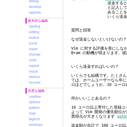
debug
送金するときにコメント欄に "
develop
と記入してください。あ
あることを他の人に分
uganda
いくら送金したのかを
基本的な編集
starting
質問
editing
motion
なぜ送金しないといけないの？
scroll
Vim に対する評価を形にし
insert
Bram の動機が弱まります。
change
undo
repeat
いくら送金すればいいの？
visual
いくらでも結構です。たくさん
various
ては、ホームユーザーなら年に 
recover
ロほどでしょうか。10 ユー
高度な編集
cmdline
何かいいことあるの？
options
10 ユーロ以上寄付した登録
pattern
よって Vim 開発の優先順
map
票得点が大きくなります
vote
tagsrch
windows
送金額が合計で 100 ユーロ以上に