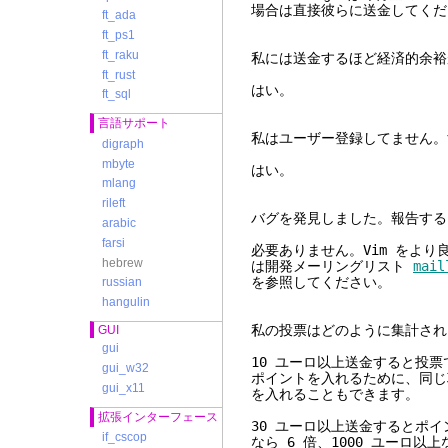
場合は直接彼らに送金してくだ
ft_ada
ft_ps1
ft_raku
私には送金するほど経済的余裕
ft_rust
はい。
ft_sql
言語サポート
私はユーザー登録してません。
digraph
mbyte
はい。
mlang
rileft
バグを発見しました。報告する
arabic
farsi
必要ありません。Vim をよ
hebrew
は開発メーリングリスト
mail
を参照してください。
russian
hangulin
私の投票はどのよう
GUI
gui
10 ユーロ以上送金すると投
gui_w32
ポイントを入れるために、同じ
gui_x11
を入れることもできます。
拡張インターフェース
30 ユーロ以上送金するとポイン
if_cscop
なら 6 倍、1000 ユーロ以上