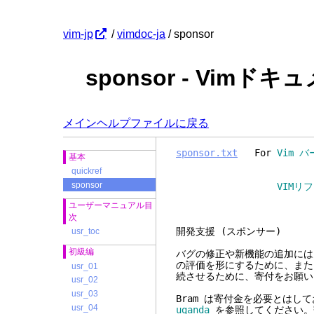
vim-jp
/
vimdoc-ja
/ sponsor
sponsor - Vimドキ
メインヘルプファイルに戻る
sponsor.txt
For
Vim バ
基本
quickref
sponsor
VIMリ
ユーザーマニュアル目
次
開発支援
usr_toc
初級編
バグの修正や新機能の追加には
の評価を形にするために、また、
usr_01
続させるために、寄付をお願い
usr_02
usr_03
Bram は寄付金を必要とは
usr_04
uganda
を参照してください。寄