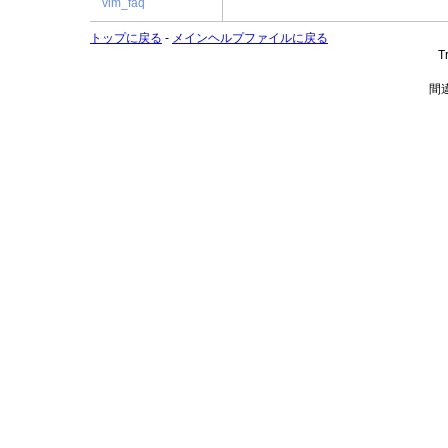
vim_faq
トップに戻る
-
メインヘルプファイルに戻る
T
間