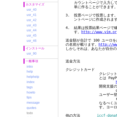
カウントページで入力してく
カスタマイズ
単に作ることができます
usr_40
3. 投票ページで投票します
usr_41
ントページに作成されます
usr_42
usr_43
4. 結果は投票結果ページで
usr_44
す。
http://www.vim.or
usr_45
送金額が合計で 100 ユーロを越え
usr_46
の名前が載ります。
http://w
インストール
しかしそれは、あなたが自分の
usr_90
送
一般事項
intro
クレジットカード
help
クレジットカードでの送金
helphelp
とは PayPal の
index
開発支援の送金のため
tags
donate@vi
howto
ユーザー登録のための
tips
register@
なるべくユーロを使っ
message
す。ヨーロッパ在住な
quotes
todo
他の方法
iccf-dona