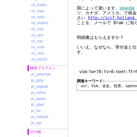
os_haiku
国によって違います。
Uganda
os_mac
ツ、カナダ、アメリカ、で税金
os_mint
さい
http://iccf-holland.
ことを、メールで Bram に
os_msdos
os_os2
os_qnx
明細書はもらえますか？
os_risc
いいえ。なぜなら、寄付金と仕
os_unix
す。
os_vms
os_win32
標準プラグイン
vim:tw=78:ts=8:noet:ft=
pi_getscript
pi_gzip
関連キーワード:
usr
,
Vim
,
送金
,
投票
,
spons
pi_logipat
pi_netrw
pi_paren
pi_spec
pi_tar
pi_vimball
pi_zip
その他