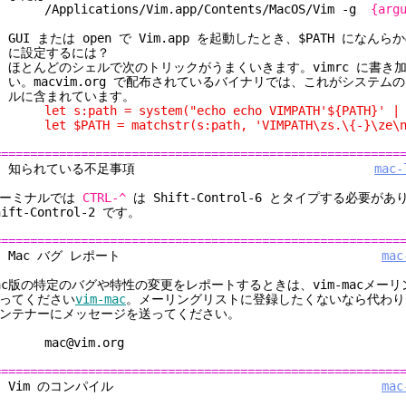
Applications/Vim.app/Contents/MacOS/Vim -g
{arg
: GUI または open で Vim.app を起動したとき、$PATH にな
に設定するには？
: ほとんどのシェルで次のトリックがうまくいきます。vimrc に書き
。macvim.org で配布されているバイナリでは、これがシステムの v
ルに含まれています。
et s:path = system("echo echo VIMPATH'${PATH}' | $
et $PATH = matchstr(s:path, 'VIMPATH\zs.\{-}\ze\n
========================================================
5. 知られている不足事項
mac-
ターミナルでは
CTRL-^
は Shift-Control-6 とタイプする必要が
hift-Control-2 です。
========================================================
6. Mac バグ レポート
mac
ac版の特定のバグや特性の変更をレポートするときは、vim-macメー
ってください
vim-mac
。メーリングリストに登録したくないなら代わりにM
ンテナーにメッセージを送ってください。
ac@vim.org
========================================================
7. Vim のコンパイル
mac