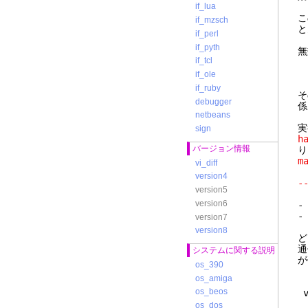
if_lua
こ
if_mzsch
と
if_perl
if_pyth
無
if_tcl
.
if_ole
if_ruby
そ
debugger
係
netbeans
実
sign
h
バージョン情報
り
m
vi_diff
version4
-
version5
version6
-
version7
version8
ど
通
システムに関する説明
が
os_390
os_amiga
os_beos
v
os_dos