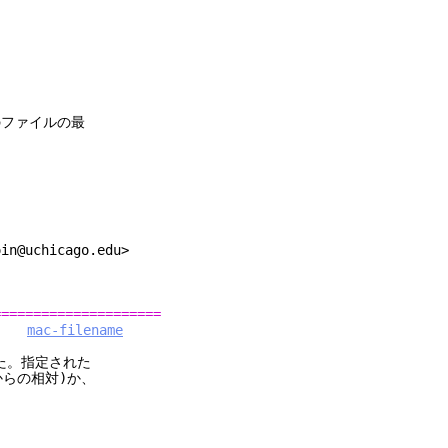
のファイルの最
oin@uchicago.edu>
=====================
と
mac-filename
した。指定された
からの相対)か、