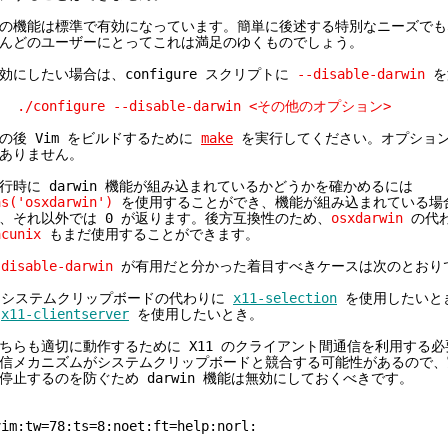
の機能は標準で有効になっています。簡単に後述する特別なニーズでも
んどのユーザーにとってこれは満足のゆくものでしょう。
効にしたい場合は、configure スクリプトに
--disable-darwin
を
/configure --disable-darwin <その他のオプション>
の後 Vim をビルドするために
make
を実行してください。オプショ
ありません。
行時に darwin 機能が組み込まれているかどうかを確かめるには
as('osxdarwin')
を使用することができ、機能が組み込まれている場合
、それ以外では 0 が返ります。後方互換性のため、
osxdarwin
の代
acunix
もまだ使用することができます。
-disable-darwin
が有用だと分かった着目すべきケースは次のとおり
 システムクリップボードの代わりに
x11-selection
を使用したいと
-
x11-clientserver
を使用したいとき。
ちらも適切に動作するために X11 のクライアント間通信を利用する
信メカニズムがシステムクリップボードと競合する可能性があるので、実
停止するのを防ぐため darwin 機能は無効にしておくべきです。
im:tw=78:ts=8:noet:ft=help:norl: