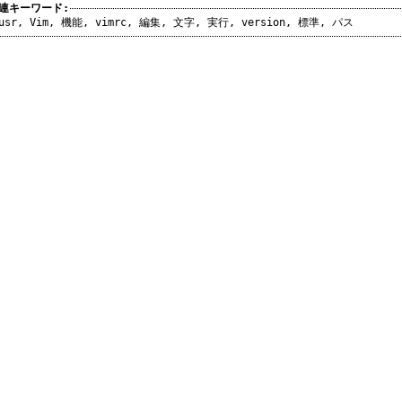
連キーワード:
usr
,
Vim
,
機能
,
vimrc
,
編集
,
文字
,
実行
,
version
,
標準
,
パス