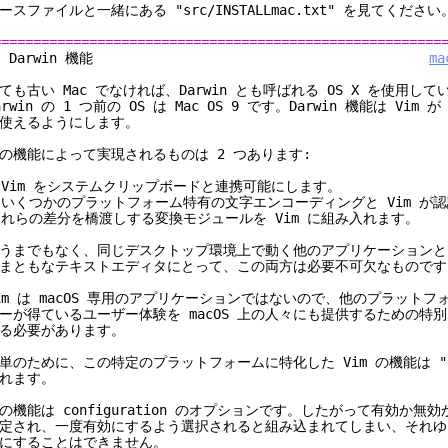
ースファイルと一緒にある "src/INSTALLmac.txt" を見てください
========================================================
8. Darwin 機能
ma
ても古い Mac でなければ、Darwin とも呼ばれる OS X を使用し
arwin の 1 つ前の OS は Mac OS 9 です。Darwin 機能は Vim 
使えるようにします。
の機能によって実現されるものは 2 つあります:
 Vim をシステムクリップボードと連携可能にします。
 いくつかのプラットフォーム特有の文字エンコーディングと Vim が
らの差分を橋渡しする変換モジュールを Vim に組み入れます。
うまでもなく、同じデスクトップ環境上で動く他のアプリケーションと
まともなテキストエディタにとって、この両方は必要不可欠なものです
im は macOS 専用のアプリケーションではないので、他のプラットフ
ーが得ているユーザー体験を macOS 上の人々にも提供するための特
る必要があります。
単のために、この特定のプラットフォームに特化した Vim の機能は "da
れます。
の機能は configuration のオプションです。したがって有効か無
定され、一度有効にするよう選択されると組み込まれてしまい、それゆ
にすることはできません。