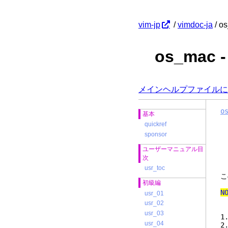
vim-jp
/
vimdoc-ja
/ o
os_mac
メインヘルプファイルに
o
基本
quickref
sponsor
ユーザーマニュアル目
次
usr_toc
こ
初級編
N
usr_01
usr_02
usr_03
usr_04
2