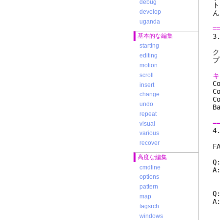
debug
ト
develop
ん
uganda
=
基本的な編集
starting
ク
editing
プ
motion
scroll
C
insert
change
undo
repeat
=
visual
various
recover
F
高度な編集
Q
cmdline
A
options
pattern
Q
map
A
tagsrch
o
windows