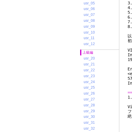
usr_05
usr_06
usr_07
usr_08
usr_09
usr_10
以
usr_11
初
usr_12
V
上級編
I
usr_20
1
usr_21
E
usr_22
<
usr_23
5
usr_24
I
usr_25
=
usr_26
usr_27
usr_28
V
usr_29
フ
絶
usr_30
usr_31
usr_32