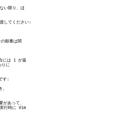
ない限り、ほ
渡してください:
ンの順番は関
には 1 が返
わりに
です:
き。
必要があって、
行時に Vim