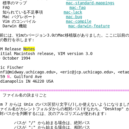
3. 標準のマップ
mac-standard-mappings
4. FAQ
mac-faq
5. 知られている不足事項
mac-lack
6. Mac バグレポート
mac-bug
7. Vim のコンパイル
mac-compile
8. Darwin 機能
mac-darwin-feature
前には、Vimのバージョン3.0のMac移植版がありました。ここに以前
の数行を示します:
IM Release
Notes
nitial Macintosh release, VIM version 3.0
9 October 1994
ric Fischer
enf1@midway.uchicago.edu>, <eric@jcp.uchicago.edu>, <eta
759
N
. Guilford Ave
ndianapolis IN 46220 USA
========================================================
1. ファイル名の決まりご
im 7 からは Unix のパス区切り文字(/)しか使えないようになりま
ァイル名がカレントフォルダからの相対パス(すなわち、"Desktop" 
対パスかを判断するには、次のアルゴリズムが使われます:
パスが "/" から始まる場合は、絶対パス
パスが ":" から始まる場合は、相対パス