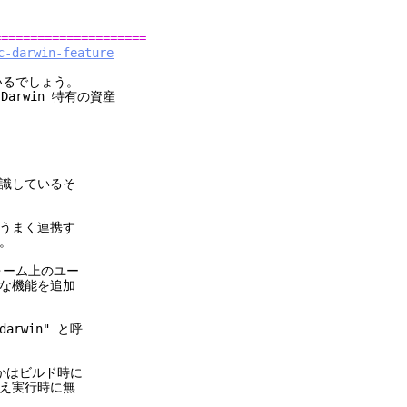
。
=====================
c-darwin-feature
ているでしょう。
が Darwin 特有の資産
認識しているそ
うまく連携す
。
ォーム上のユー
別な機能を追加
rwin" と呼
効かはビルド時に
え実行時に無