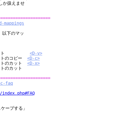
しか扱えませ
=====================
d-mappings
、以下のマッ
のペースト
<D-v>
トのコピー
<D-c>
トのカット
<D-x>
のカット
=====================
ac-faq
/index.php#FAQ
エスケープする」