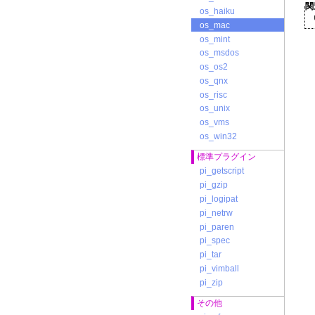
関
os_haiku
os_mac
os_mint
os_msdos
os_os2
os_qnx
os_risc
os_unix
os_vms
os_win32
標準プラグイン
pi_getscript
pi_gzip
pi_logipat
pi_netrw
pi_paren
pi_spec
pi_tar
pi_vimball
pi_zip
その他