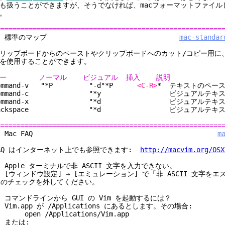
も扱うことができますが、そうでなければ、macフォーマットファイル
。
========================================================
3. 標準のマップ
mac-standar
リップボードからのペーストやクリップボードへのカット/コピー用に
を使用することができます。
キー ノーマル ビジュアル 挿入 説明
ommand-v "*P "-d"*P
<C-R>
* テキスト
Command-c "*y ビジュアルテキス
Command-x "*d ビジュアルテキス
Backspace "*d ビジュアルテキスト
========================================================
4. Mac FAQ
m
AQ はインターネット上でも参照できます:
http://macvim.org/OSX
: Apple ターミナルで非 ASCII 文字を入力できない。
: [ウィンドウ設定] → [エミュレーション] で「非 ASCII 文字を
のチェックを外してください。
: コマンドラインから GUI の Vim を起動するには？
: Vim.app が /Applications にあるとします。その場合:
pen /Applications/Vim.app
または: