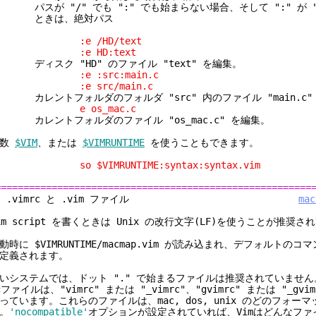
スが "/" でも ":" でも始まらない場合、そして ":" が "
ときは、絶対パス
:e /HD/text
:e HD:text
ィスク "HD" のファイル "text" を編集。
:e :src:main.c
:e src/main.c
レントフォルダのフォルダ "src" 内のファイル "main.c"
e os_mac.c
レントフォルダのファイル "os_mac.c" を編集。
変数
$VIM
、または
$VIMRUNTIME
を使うこともできます。
o $VIMRUNTIME:syntax:syntax.vim
========================================================
2. .vimrc と .vim ファイル
mac
im script を書くときは Unix の改行文字(LF)を使うことが推奨
動時に $VIMRUNTIME/macmap.vim が読み込まれ、デフォルトの
定義されます。
いシステムでは、ドット "." で始まるファイルは推奨されていませ
cファイルは、"vimrc" または "_vimrc"、"gvimrc" または "_gv
っています。これらのファイルは、mac, dos, unix のどのフォー
。
'nocompatible'
オプションが設定されていれば、Vimはどんなファ