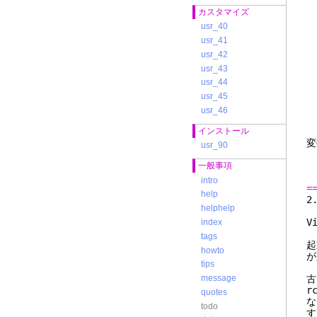
パ
カスタマイズ
usr_40
usr_41
usr_42
デ
usr_43
usr_44
usr_45
カ
usr_46
カ
インストール
usr_90
s
一般事項
intro
=
help
helphelp
V
index
tags
起
howto
が
tips
古
message
r
quotes
な
todo
す