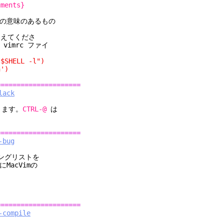
uments}
んらかの意味のあるもの
加えてくださ
imrc ファイ
SHELL -l")
')
=====================
lack
あります。
CTRL-@
は
=====================
-bug
リングリストを
acVimの
=====================
-compile