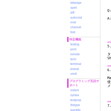
/
tabpage
spell
Q
diff
autocmd
A
い
eval
channel
l
fold
l
特定機能
=
testing
print
remote
S
term
terminal
=
popup
vim9
M
プログラミング言語サ
使
ポート
メ
indent
m
syntax
textprop
=
filetype
quickfix