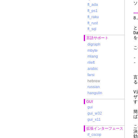
ソ
ft_ada
ft_ps1
=
ft_raku
ft_rust
と
ft_sql
D
を
言語サポート
digraph
こ
mbyte
mlang
-
-
rileft
れ
arabic
farsi
言
hebrew
る
russian
V
hangulin
ザ
す
GUI
gui
簡
gui_w32
ば
gui_x11
こ
拡張インターフェース
決
if_cscop
効