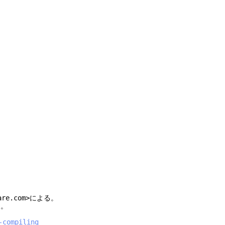
。
ware.com>による。
た。
-compiling