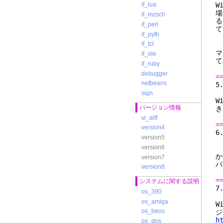
W
if_lua
場
if_mzsch
る
if_perl
て
if_pyth
if_tcl
マ
if_ole
て
if_ruby
debugger
=
netbeans
sign
W
バージョン情報
き
vi_diff
=
version4
version5
version6
か
version7
パ
version8
=
システムに関する説明
os_390
os_amiga
W
os_beos
ジ
h
os_dos