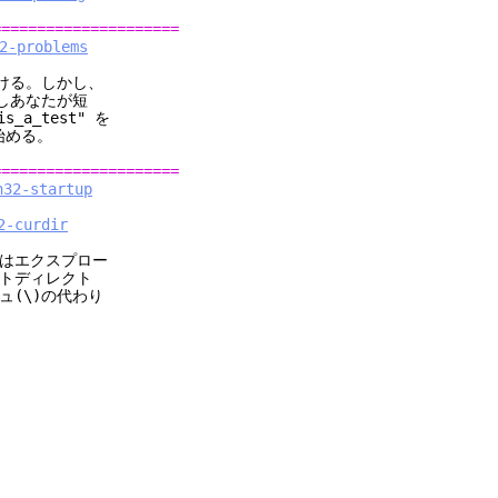
=====================
2-problems
ける。しかし、
しあなたが短
_a_test" を
を始める。
=====================
n32-startup
2-curdir
mはエクスプロー
トディレクト
(\)の代わり