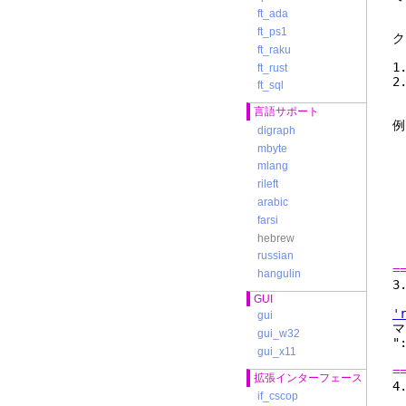
v
ft_ada
ft_ps1
ク
ft_raku
1
ft_rust
2
ft_sql
言語サポート
例
digraph
mbyte
mlang
rileft
"
arabic
"
farsi
"
hebrew
russian
=
hangulin
GUI
'
gui
マ
gui_w32
"
gui_x11
=
拡張インターフェース
if_cscop