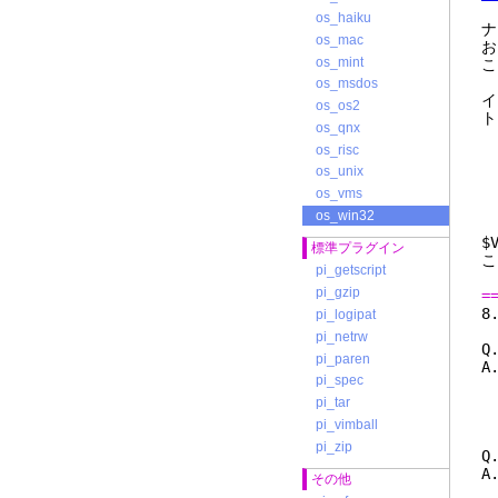
os_haiku
ナ
os_mac
お
os_mint
こ
os_msdos
イ
os_os2
ト
os_qnx
os_risc
g
g
os_unix
os_vms
g
os_win32
$
標準プラグイン
こ
pi_getscript
pi_gzip
=
pi_logipat
pi_netrw
Q
pi_paren
A
pi_spec
:
コ
pi_tar
こ
pi_vimball
pi_zip
Q
A
その他