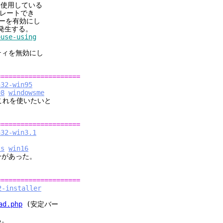
を使用している
レートでき
ューを有効にし
発生する。
ouse-using
ティを無効にし
=====================
n32-win95
98
windowsme
た。これを使いたいと
=====================
n32-win3.1
2s
win16
ョンがあった。
=====================
2-installer
ad.php
(安定バー
る。