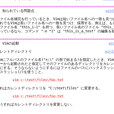
========================================================
1. 知られている問題点
win3
ァイル名補完を行っているとき、Vimは短いファイル名への一致も見つ
れでもVimは長いファイル名への一致を見つけ、採用する。例えば、も
ファイル名 "this_i~1" を持つ、長いファイル名のファイル "this_is
っているなら、コマンド ":e *1" は "this_is_a_test" の編集
========================================================
2. Vimの起動
wi
カレントディレクトリ
win3
imにフルパスのファイル名("x:\" の形で始まる)を指定したとき、Vi
ーから起動されたと仮定してそのファイルのあるディレクトリをカレン
にする。そうならないようにするにはファイルのパスにバックスラッシュ
スラッシュ(/)を使うこと。
im c:\text\files\foo.txt
れはカレントディレクトリを "C:\text\files" に変更する。
im c:/text\files\foo.txt
うすればカレントディレクトリを変更しない。