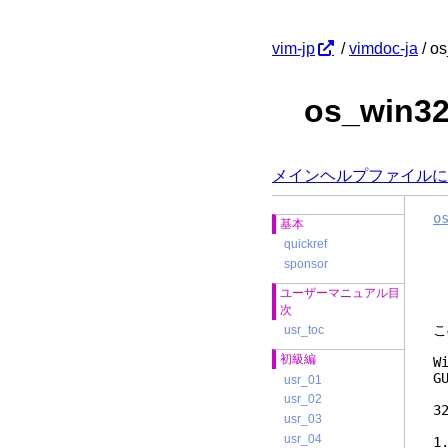
vim-jp
/
vimdoc-ja
/ o
os_win
メインヘルプファイルに
o
基本
quickref
sponsor
ユーザーマニュアル目
次
こ
usr_toc
初級編
W
G
usr_01
usr_02
3
usr_03
usr_04