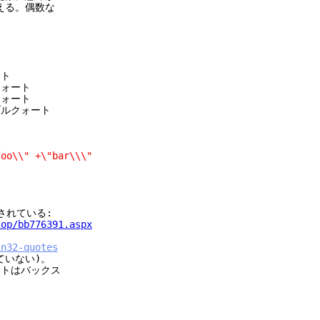
る。偶数な
ト
ォート
ォート
ルクォート
o\\" +\"bar\\\"
載されている:
top/bb776391.aspx
in32-quotes
ていない)。
ートはバックス