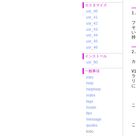
カスタマイズ
=
usr_40
usr_41
フ
usr_42
そ
usr_43
い
usr_44
持
usr_45
=
usr_46
インストール
usr_90
V
一般事項
ラ
intro
リ
help
に
helphelp
v
index
tags
こ
howto
tips
v
message
こ
quotes
todo