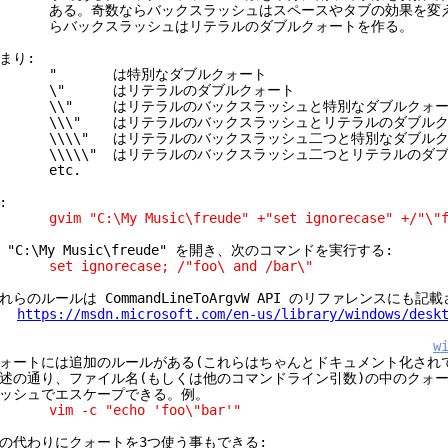
ある。奇数ならバックスラッシュはスペースやタブの効果を変え
らバックスラッシュはリテラルのダブルクォートを作る。
まり:
" は特別なダブルクォート
\" はリテラルのダブルクォート
\\" はリテラルのバックスラッシュと特別なダブルクォー
\\\" はリテラルのバックスラッシュとリテラルのダブルク
\\\\" はリテラルのバックスラッシュ二つと特別なダブルク
\\\\" はリテラルのバックスラッシュ二つとリテラルのダブ
etc.
:
vim "C:\My Music\freude" +"set ignorecase" +/"\"fo
 "C:\My Music\freude" を開き、次のコマンドを実行する:
et ignorecase; /"foo\ and /bar\"
れらのルールは CommandLineToArgvW API のリファレンスにも記
https://msdn.microsoft.com/en-us/library/windows/desk
w
ォートには追加のルールがある(これらはちゃんとドキュメント化され
述の通り、ファイル名(もしくは他のコマンドライン引数)の中のクォ
ッシュでエスケープできる。例。
im -c "echo 'foo\"bar'"
の代わりにクォートを3つ使う事もできる: