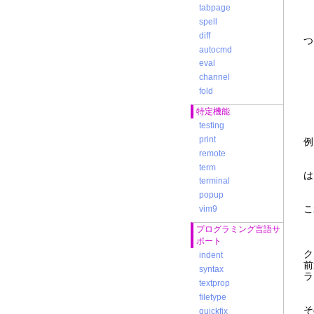
tabpage
spell
diff
つ
autocmd
eval
channel
fold
\
特定機能
testing
print
例
g
remote
term
は
terminal
s
popup
こ
vim9
プログラミング言語サ
ポート
ク
indent
前
syntax
ラ
textprop
v
filetype
そ
quickfix