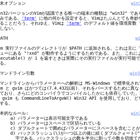
端末オプション
win
in32バージョンのVimが認識できる唯一の端末の種類は "win32" で
みである。
'term'
に他の何かを設定すると、Vimはたぶんとても奇妙
ることだろう。それゆえ、Vimは
'term'
のデフォルト値を環境変数 "T
しない。
$PATH
w
im 実行ファイルのディレクトリが $PATH に追加される。これは主に
ューにある "!xxd" が動作するようにするためである。また、これに
xecutable() が 1 を返すときは実際にその実行ファイルが実行可能
る。
コマンドライン引数
win3
マンドラインからパラメーターへの解析は MS-Windows で標準化さ
im と gvim はかつては(7.4.432以前)、それをパースするために
ており、さらにどのコンパイラでコンパイルしたかにも依存していた。現
 gvim も CommandLineToArgvW() Win32 API を使用して
する。
基本的なルール:
win
a) パラメーターは表示可能文字である
b) パラメーターはスペースで区切られている
) ダブルクォートで囲めばパラメーターにスペースを含むことが
) バックスラッシュ(\)が一つ以上の後に続くダブルクォート("
字である。バックスラッシュの数を半分に割って小数を切捨てた