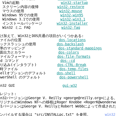
2. Vimの起動
win32-startup
3. スクリーン内容の復帰
win32-restore
4. マウスの使用
win32-mouse
. Windows 95での使用
win32-win95
. Windows 3.1での使用
win32-win3.1
7. インストールパッケージ
win32-installer
8. Win32 ミニ FAQ
win32-faq
け加えて、Win32とDOS共通の項目がいくつかある:
ファイルの位置
dos-locations
バックスラッシュの使用
dos-backslash
標準のマッピング
dos-standard-mappings
画面出力とカラー
dos-colors
ファイルフォーマット
dos-file-formats
:cd コマンド
dos-:cd
割り込み(インタラプト)
dos-CTRL-Break
一時ファイル
dos-temp-files
hellオプションのデフォルト
dos-shell
owerShell のデフォルト
dos-powershell
Win32 GUI
gui-w32
レジット:
in32バージョンはGeorge V. Reilly <george@reilly.org>による
リジナルのWindows NTへの移植はRoger Knobbe <RogerK@wonder
UIバージョンはGeorge V. ReillyとRobert Webbによって作成され
ンパイルする場合は "src/INSTALLpc.txt" を参照。
win32