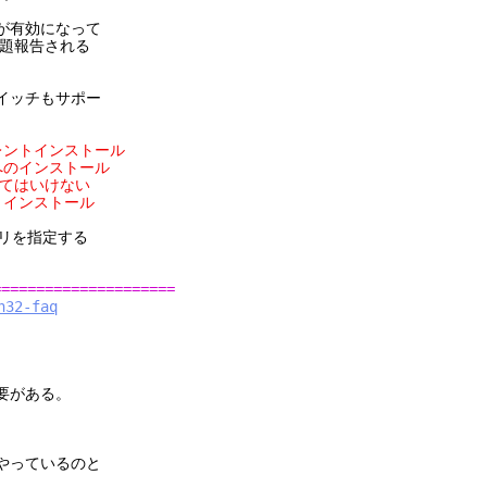
能が有効になって
問題報告される
イッチもサポー
レントインストール
トリへのインストール
いけない
レントインストール
トリを指定する
=====================
n32-faq
要がある。
でやっているのと