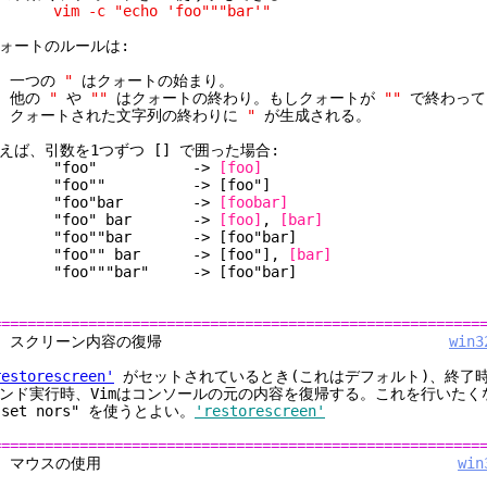
im -c "echo 'foo"""bar'"
ォートのルールは:
. 一つの
"
はクォートの始まり。
. 他の
"
や
""
はクォートの終わり。もしクォートが
""
で終わって
クォートされた文字列の終わりに
"
が生成される。
えば、引数を1つずつ [] で囲った場合:
"foo" ->
[foo]
"foo"" -> [foo"]
"foo"bar ->
[foobar]
"foo" bar ->
[foo]
,
[bar]
foo""bar -> [foo"bar]
foo"" bar -> [foo"],
[bar]
foo"""bar" -> [foo"bar]
========================================================
3. スクリーン内容の復帰
win3
restorescreen'
がセットされているとき(これはデフォルト)、終了
ンド実行時、Vimはコンソールの元の内容を復帰する。これを行いたく
:set nors" を使うとよい。
'restorescreen'
========================================================
4. マウスの使用
win