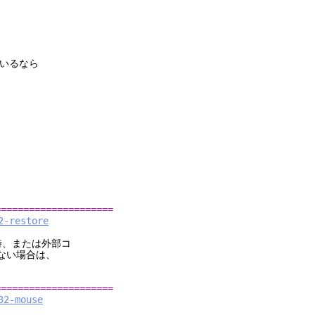
いるなら
=====================
2-restore
時、または外部コ
ない場合は、
=====================
32-mouse