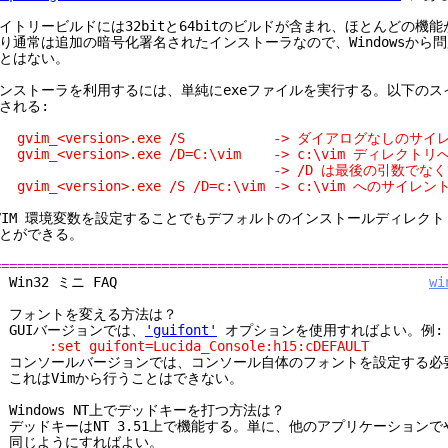
イトリービルドには32bitと64bitのビルドが含まれ、ほとんどの機
り通常は追加の暗号化署名されたインストーラなので、Windowsから
とはない。
ンストーラを利用するには、単純にexeファイルを実行する。以下のス
される:
vim_<version>.exe /S -> ダイアログなしのサイ
vim_<version>.exe /D=C:\vim -> c:\vim ディレク
-> /D は最後の引数でなくては
vim_<version>.exe /S /D=c:\vim -> c:\vim へのサイ
VIM 環境変数を設定することでもデフォルトのインストールディレク
とができる。
========================================================
8. Win32 ミニ FAQ
wi
. フォントを変える方法は？
. GUIバージョンでは、
'guifont'
オプションを使用すればよい。例:
set guifont=Lucida_Console:h15:cDEFAULT
ンソールバージョンでは、コンソール自体のフォントを設定する必
れはVimから行うことはできない。
. Windows NT上でデッドキーを打つ方法は？
. デッドキーはNT 3.51上で機能する。単に、他のアプリケーション
同じようにすればよい。