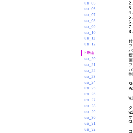
usr_05
usr_06
usr_07
5
usr_08
6
usr_09
usr_10
usr_11
付
usr_12
上級編
usr_20
usr_21
usr_22
usr_23
usr_24
S
P
usr_25
usr_26
usr_27
usr_28
ク
usr_29
W
オ
usr_30
G
usr_31
usr_32
コ