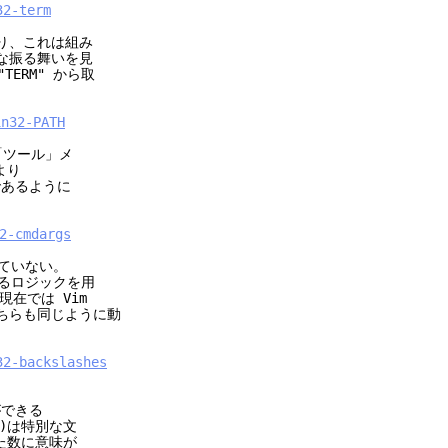
32-term
あり、これは組み
な振る舞いを見
ERM" から取
in32-PATH
「ツール」メ
より
であるように
2-cmdargs
れていない。
異なるロジックを用
在では Vim
おり、どちらも同じように動
32-backslashes
できる
)は特別な文
数に意味が