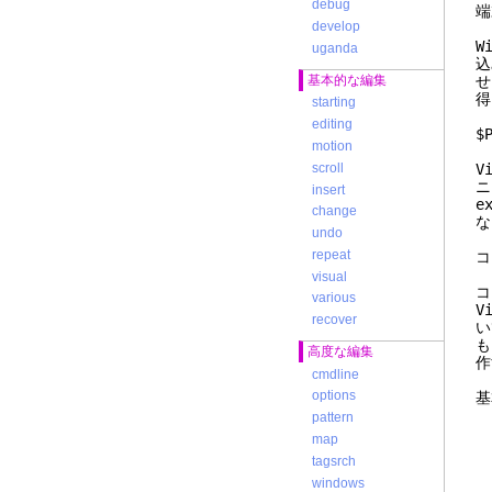
debug
develop
W
uganda
込
せ
基本的な編集
得
starting
editing
motion
scroll
V
ニ
insert
e
change
な
undo
repeat
visual
コ
various
V
recover
い
も
高度な編集
作
cmdline
options
pattern
map
c
tagsrch
d
windows