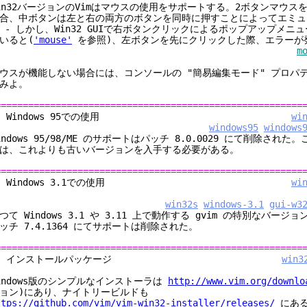
in32バージョンのVimはマウスの使用をサポートする。2ボタンマウス
合、中ボタンは左と右の両方のボタンを同時に押すことによってエミュ
 - しかし、Win32 GUIで右ボタンクリックによるポップアップメニ
いると(
'mouse'
を参照)、左ボタンを先にクリックした際、エラーが
m
ウスが機能しない場合には、コンソールの "簡易編集モード" プロパ
みよ。
========================================================
5. Windows 95での使用
wi
windows95
windows
indows 95/98/ME のサポートはパッチ 8.0.0029 にて削除され
は、これよりも古いバージョンを入手する必要がある。
========================================================
6. Windows 3.1での使用
wi
win32s
windows-3.1
gui-w3
つて Windows 3.1 や 3.11 上で動作する gvim の特別なバージ
ッチ 7.4.1364 にてサポートは削除された。
========================================================
7. インストールパッケージ
win3
indows版のシンプルなインストーラは
http://www.vim.org/downlo
ョン)にあり、ナイトリービルドも
ttps://github.com/vim/vim-win32-installer/releases/
にあ