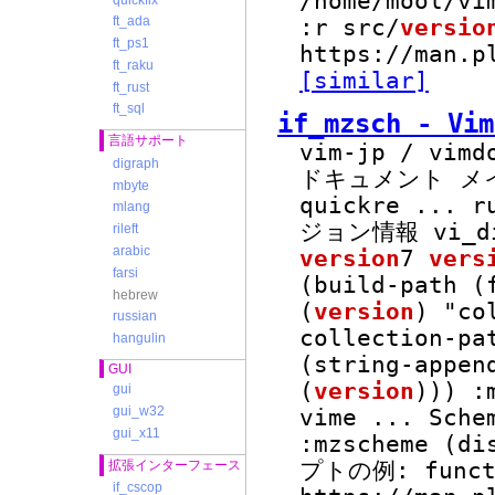
/home/mool/v
ft_ada
:r src/
versio
ft_ps1
https://man.p
ft_raku
[similar]
ft_rust
ft_sql
if_mzsch - 
言語サポート
vim-jp / vimd
digraph
ドキュメント メ
mbyte
quickre
...
ru
mlang
ジョン情報 vi_d
rileft
arabic
version
7
vers
farsi
(build-path (
hebrew
(
version
) "co
russian
collection-p
hangulin
(string-appen
GUI
(
version
))) :
gui
gui_w32
vime
...
Sch
gui_x11
:mzscheme (di
拡張インターフェース
プトの例: functi
if_cscop