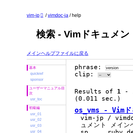
vim-jp
/
vimdoc-ja
/ help
検索 - Vimドキュメン
メインヘルプファイルに戻る
phrase:
基本
clip:
quickref
sponsor
ユーザーマニュアル目
Results of
1
-
次
(0.011 sec.)
usr_toc
os_vms - Vi
初級編
usr_01
vim-jp / vimd
usr_02
ュメント メインヘ
usr_03
sp
...
ruby d
usr_04