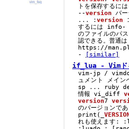
vim_faq
トを保存するには i
--
version
バー
...
:
version
するには info
のファイルのパス
認できる。普通は "
https://man.p
-
[similar]
if_lua - Vi
vim-jp / vimd
ュメント メインヘ
sp
...
ruby d
情報 vi_diff
v
version
7
vers
のバージョンである
print(_
VERSIO
れも使えます: :
:luado : [ran