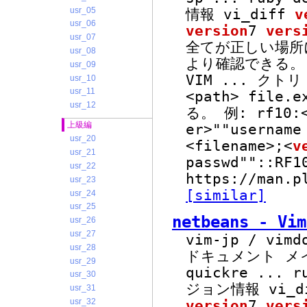
usr_05
情報 vi_diff
v
usr_06
version
7
vers
usr_07
全てが正しい場所
usr_08
より確認できる。 LO
usr_09
VIM
...
クトリ N
usr_10
usr_11
<path> file.e
usr_12
る。 例: rf10:<
上級編
er>""username
usr_20
<filename>;<
v
usr_21
passwd""::RF1
usr_22
https://man.p
usr_23
[similar]
usr_24
usr_25
netbeans - 
usr_26
usr_27
vim-jp / vimd
usr_28
ドキュメント メ
usr_29
quickre
...
ru
usr_30
ジョン情報 vi_d
usr_31
usr_32
version
7
vers