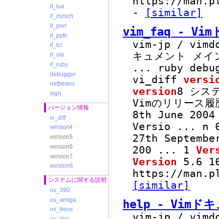
https://man.p
if_lua
-
[similar]
if_mzsch
if_perl
vim_faq - V
if_pyth
vim-jp / vimd
if_tcl
キュメント メイン
if_ole
if_ruby
...
ruby debu
debugger
vi_diff
versi
netbeans
version
8 シス
sign
Vimのリリース
バージョン情報
8th June 200
vi_diff
Versio
...
n 6
version4
27th Septemb
version5
version6
200
...
1
Ver
version7
Version
5.6 16
version8
https://man.p
システムに関する説明
[similar]
os_390
os_amiga
help - Vim
os_beos
vim-jp / vim