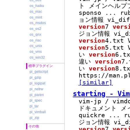
os_dos
ト メインヘルプフ
os_haiku
sponso
...
rub
os_mac
os_mint
ョン情報 vi_di
os_msdos
version
7
vers
os_os2
ジョン情報 vi_d
os_qnx
version
4.txt
os_risc
os_unix
version
5.txt
os_vms
い
version
6.t
os_win32
違い
version
7.
標準プラグイン
い
version
8.t
pi_getscript
https://man.p
pi_gzip
[similar]
pi_logipat
pi_netrw
starting - 
pi_paren
vim-jp / vimd
pi_spec
pi_tar
ドキュメント メ
pi_vimball
quickre
...
ru
pi_zip
ジョン情報 vi_d
その他
version
7
vers