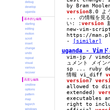
debug
by Bram Moole
develop
version
8.0 
uganda
...
の情報を見る
基本的な編集
い: :
version
新
starting
new-vim-scri
editing
motion
https://man.p
scroll
-
[similar]
insert
change
uganda - Vi
undo
vim-jp / vimd
repeat
ュメント メインヘ
visual
sp
...
ruby d
various
recover
情報 vi_diff
v
version
7
vers
高度な編集
cmdline
allowed to di
options
extended)
ver
pattern
executables a
map
right to incl
tagsrch
windows