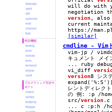
official
vers
tabpage
will do with 
spell
negotiation t
diff
version
, also
autocmd
current main
eval
channel
https://man.p
fold
[similar]
特定機能
cmdline - V
testing
print
vim-jp / vimd
remote
キュメント メイン
term
...
ruby debu
terminal
vi_diff
versi
popup
version
8 シス
vim9
expand('%:S
プログラミング言語サ
レントディレクトリが
ポート
indent
の 例: :p /hom
syntax
src/
version
.c
textprop
...
c :p:h /ho
filetype
quickfix