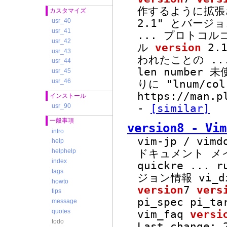
作するように拡張
カスタマイズ
2.1" とバージ
usr_40
usr_41
...
プロトコルコ
usr_42
ル
version
2.
usr_43
われたことの
..
usr_44
len number 
usr_45
usr_46
りに "lnum/c
https://man.p
インストール
-
[similar]
usr_90
一般事項
version8 - 
intro
vim-jp / vim
help
ドキュメント メ
helphelp
index
quickre
...
ru
tags
ジョン情報 vi_d
howto
version
7
vers
tips
pi_spec pi_t
message
quotes
vim_faq
versi
todo
Last change: