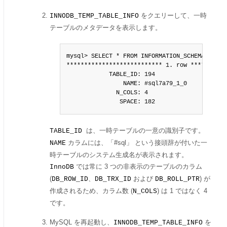
をクエリーして、一時
INNODB_TEMP_TABLE_INFO
テーブルのメタデータを表示します。
mysql> SELECT * FROM INFORMATION_SCHEMA.INNOD
*************************** 1. row ***********
            TABLE_ID: 194

                NAME: #sql7a79_1_0

              N_COLS: 4

               SPACE: 182
は、一時テーブルの一意の識別子です。
TABLE_ID
カラムには、
「
#sql
」
という接頭辞が付いた一
NAME
時テーブルのシステム生成名が表示されます。
では常に 3 つの非表示のテーブルのカラム
InnoDB
(
、
および
) が
DB_ROW_ID
DB_TRX_ID
DB_ROLL_PTR
作成されるため、カラム数 (
) は 1 ではなく 4
N_COLS
です。
MySQL を再起動し、
を
INNODB_TEMP_TABLE_INFO