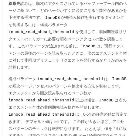
線形
先読みは、順次にアクセスされているバッファープール内のペ
ージに基づいて、どのページがすぐに必要になる可能性があるかを
予測する手法です。
が先読み操作を実行するタイミング
InnoDB
を制御するには、構成パラメータ
を使用して、非同期読取りリ
innodb_read_ahead_threshold
クエストのトリガーに必要な順次ページアクセスの数を調整しま
す。 このパラメータが追加される前に、
は、現行エクス
InnoDB
テントの最後のページを読み取ったときに、次のエクステント全体
に対して非同期プリフェッチリクエストを発行するかどうかのみを
計算します。
構成パラメータ
は、
innodb_read_ahead_threshold
InnoDB
が順次ページアクセスのパターンを検出する方法を制御します。
エクステントから順次読み取られるページ数が
以上の場合、
は次の
innodb_read_ahead_threshold
InnoDB
エクステント全体の非同期先読み操作を開始します。
は、0-64 の任意の値に設定で
innodb_read_ahead_threshold
きます。 デフォルト値は 56 です。 この値が大きいほど、アクセ
スパターンのチェックは厳密になります。 たとえば、値を 48 に設
定すると、現在のエクステント内の 48 ページが順次アクセスされ