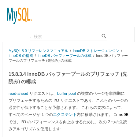
.
MySQL 8.0 リファレンスマニュアル
/
InnoDB ストレージエンジン
/
InnoDB の構成
/
InnoDB バッファープールの構成
/
InnoDB バッファー
プールのプリフェッチ (先読み) の構成
15.8.3.4 InnoDB バッファープールのプリフェッチ (先
読み) の構成
read-ahead
リクエストは、
buffer pool
の複数のページを非同期に
プリフェッチするための I/O リクエストであり、これらのページの
必要性が低下することが予想されます。 これらの要求によって、
すべてのページが 1 つの
エクステント
内に移動されます。
InnoDB
では、I/O のパフォーマンスを向上させるために、次の 2 つの先読
みアルゴリズムを使用します: