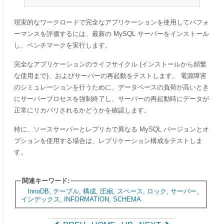
現実的なワークロードで完全なアプリケーションを使用してパフォ
ーマンスを評価するには、最新の MySQL サーバーをインストール
し、ベンチマークを実行します。
完全なアプリケーションのライフサイクル (インストールから頻繁
な使用まで)、およびサーバーの再起動をテストします。 電源障害
のシミュレーションを行うために、データベースの負荷が高いとき
にサーバープロセスを強制終了し、サーバーの再起動時にデータが
正常にリカバリされるかどうかを確認します。
特に、ソースサーバーとレプリカで異なる MySQL バージョンとオ
プションを使用する場合は、レプリケーション構成をテストしま
す。
関連キーワード:
InnoDB
,
テーブル
,
構成
,
圧縮
,
スペース
,
ロック
,
サーバー
,
インデックス
,
INFORMATION
,
SCHEMA