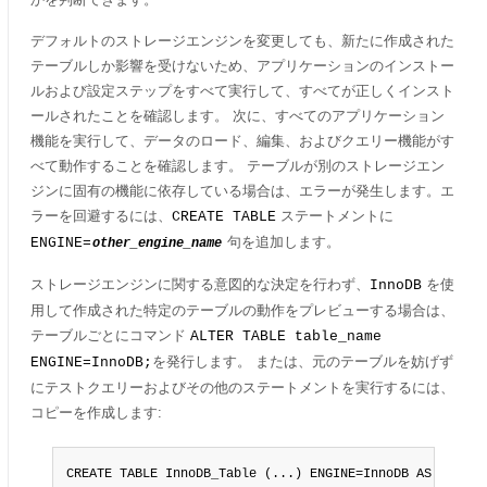
デフォルトのストレージエンジンを変更しても、新たに作成された
テーブルしか影響を受けないため、アプリケーションのインストー
ルおよび設定ステップをすべて実行して、すべてが正しくインスト
ールされたことを確認します。 次に、すべてのアプリケーション
機能を実行して、データのロード、編集、およびクエリー機能がす
べて動作することを確認します。 テーブルが別のストレージエン
ジンに固有の機能に依存している場合は、エラーが発生します。エ
ラーを回避するには、
ステートメントに
CREATE TABLE
句を追加します。
ENGINE=
other_engine_name
ストレージエンジンに関する意図的な決定を行わず、
を使
InnoDB
用して作成された特定のテーブルの動作をプレビューする場合は、
テーブルごとにコマンド
ALTER TABLE table_name
を発行します。 または、元のテーブルを妨げず
ENGINE=InnoDB;
にテストクエリーおよびその他のステートメントを実行するには、
コピーを作成します:
CREATE TABLE InnoDB_Table (...) ENGINE=InnoDB AS SELECT