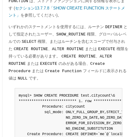
は、ストアドファンクションに関する情報を表示しま
FUNCTION
す (
セクション13.7.7.8「SHOW CREATE FUNCTION ステートメ
ント」
を参照してください)。
いずれかのステートメントを使用するには、ルーチン
と
DEFINER
して指定されたユーザー、
権限、グローバルレベ
SHOW_ROUTINE
ルでの
権限、またはルーチンを含むスコープで付与され
SELECT
た
、
または
権限を
CREATE ROUTINE
ALTER ROUTINE
EXECUTE
持っている必要があります。
、
CREATE ROUTINE
ALTER
または
のみがある場合、
ROUTINE
EXECUTE
Create
または
フィールドに表示される
Procedure
Create Function
値は
です。
NULL
mysql> SHOW CREATE PROCEDURE test.citycount\G

*************************** 1. row *********************
           Procedure: citycount

            sql_mode: ONLY_FULL_GROUP_BY,STRICT_TRANS_TA
                      NO_ZERO_IN_DATE,NO_ZERO_DATE,

                      ERROR_FOR_DIVISION_BY_ZERO,

                      NO_ENGINE_SUBSTITUTION

    Create Procedure: CREATE DEFINER=`me`@`localhost`
