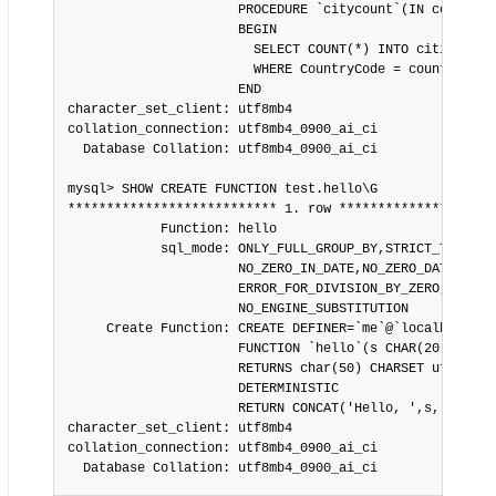
                      PROCEDURE `citycount`(IN country 
                      BEGIN

                        SELECT COUNT(*) INTO cities FROM
                        WHERE CountryCode = country;

                      END

character_set_client: utf8mb4

collation_connection: utf8mb4_0900_ai_ci

  Database Collation: utf8mb4_0900_ai_ci

mysql> SHOW CREATE FUNCTION test.hello\G

*************************** 1. row *********************
            Function: hello

            sql_mode: ONLY_FULL_GROUP_BY,STRICT_TRANS_TA
                      NO_ZERO_IN_DATE,NO_ZERO_DATE,

                      ERROR_FOR_DIVISION_BY_ZERO,

                      NO_ENGINE_SUBSTITUTION

     Create Function: CREATE DEFINER=`me`@`localhost`

                      FUNCTION `hello`(s CHAR(20))

                      RETURNS char(50) CHARSET utf8mb4

                      DETERMINISTIC

                      RETURN CONCAT('Hello, ',s,'!')

character_set_client: utf8mb4

collation_connection: utf8mb4_0900_ai_ci

  Database Collation: utf8mb4_0900_ai_ci