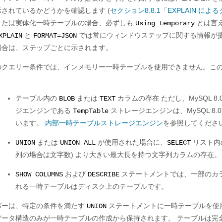
示されているかどうかを確認します (
セクション8.8.1「EXPLAIN に
または実体化一時テーブルの場合、必ずしも
とは言
Using temporary
と
では常にウィンドウステップに関する情報が提
XPLAIN
FORMAT=JSON
場合は、ステップごとに示されます。
のクエリー条件では、インメモリー一時テーブルを使用できません。こ
テーブル内の
または
カラムの存在 ただし、MySQL 
BLOB
TEXT
ジエンジンである
ストレージエンジンは、MySQL 8
TempTable
います。
内部一時テーブルストレージエンジン
を参照してくださ
または
が使用された場合に、
リスト内
UNION
UNION ALL
SELECT
列の場合は文字数) より大きい最大長を持つ文字列カラムの存在。
および
ステートメントでは、一部のカ
SHOW COLUMNS
DESCRIBE
れる一時テーブルはディスク上のテーブルです。
バーは、特定の条件を満たす
ステートメントに一時テーブルを使
UNION
データ構造のみが一時テーブルの作成から保持されます。 テーブルは完