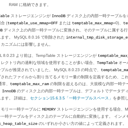
RAM に格納できます。
ストレージエンジンが
ディスク上の内部一時テーブルを
Table
InnoDB
合 (
または
=0)、
temptable_use_mmap=OFF
temptable_max_mmap
te
ディスク上の内部一時テーブルに変換され、そのテーブルに属する
DB
ます。 MySQL 8.0.16 で削除された
internal_tmp_disk_storage_e
メカニズムには影響しません。
QL 8.0.23 より前は、TempTable ストレージエンジンが
temptable_max
ィレクトリ内の過剰な領域を使用することが多い場合、
オー
TempTable
ブルが推奨されていました。 MySQL 8.0.23 の時点で、
temptable_m
プされたファイルから割り当てるメモリー量の制限を定義するため、こ
通常、
の制限を超えるのは、大規模な内部一時テ
temptable_max_ram
。
のディスク上の内部一時テーブルは、デフォルトでデータデ
InnoDB
れます。 詳細は、
セクション15.6.3.5「一時テーブルスペース」
を参照
メモリー一時テーブルに
ストレージエンジンを使用する場合、M
MEMORY
ー一時テーブルをディスク上のテーブルに自動的に変換します。 インメ
のいずれか小さい方の値によって定義されます。 
x_heap_table_size