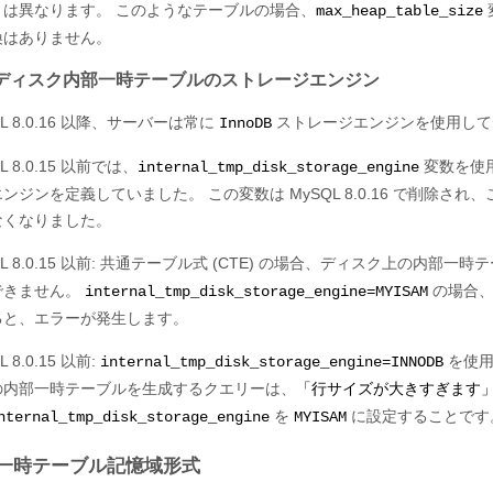
とは異なります。 このようなテーブルの場合、
max_heap_table_size
換はありません。
ディスク内部一時テーブルのストレージエンジン
QL 8.0.16 以降、サーバーは常に
ストレージエンジンを使用して
InnoDB
L 8.0.15 以前では、
変数を使
internal_tmp_disk_storage_engine
ンジンを定義していました。 この変数は MySQL 8.0.16 で削除
なくなりました。
QL 8.0.15 以前: 共通テーブル式 (CTE) の場合、ディスク上の
できません。
の場合、
internal_tmp_disk_storage_engine=MYISAM
ると、エラーが発生します。
L 8.0.15 以前:
を使用
internal_tmp_disk_storage_engine=INNODB
の内部一時テーブルを生成するクエリーは、
「行サイズが大きすぎます
を
に設定することです
nternal_tmp_disk_storage_engine
MYISAM
一時テーブル記憶域形式