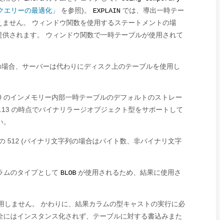
よるクエリーの最適化」
を参照)。
では、導出一時テー
EXPLAIN
えません。 ウィンドウ関数を使用するステートメントの場
供されます。 ウィンドウ関数で一時テーブルが使用されて
の場合、サーバーは代わりにディスク上のテーブルを使用し
8.0 のインメモリー内部一時テーブルのデフォルトのストレー
.0.13 の時点でバイナリラージオブジェクト型をサポートして
い。
の 512 (バイナリ文字列の場合はバイト数、非バイナリ文字
ラムのタイプとして
が使用されるため、結果に使用さ
BLOB
用しません。 かわりに、結果カラムの型キャストの実行に必
全にはインスタンス化されず、テーブルに対する書込みまた