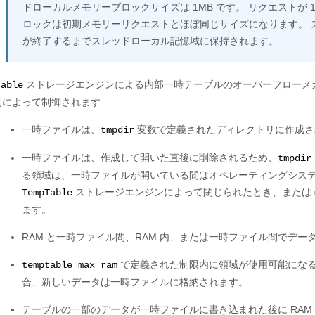
ドローカルメモリーブロックサイズは 1MB です。 リクエストが
ロックは初期メモリーリクエストとほぼ同じサイズになります。 
が終了するまでスレッドローカル記憶域に保持されます。
ストレージエンジンによる内部一時テーブルのオーバーフローメ
Table
則によって制御されます:
一時ファイルは、
変数で定義されたディレクトリに作成さ
tmpdir
一時ファイルは、作成して開いた直後に削除されるため、
tmpdir
る領域は、一時ファイルが開いている間はオペレーティングシステ
ストレージエンジンによって閉じられたとき、または
TempTable
ます。
RAM と一時ファイル間、RAM 内、または一時ファイル間でデ
で定義された制限内に領域が使用可能になると
temptable_max_ram
合、新しいデータは一時ファイルに格納されます。
テーブルの一部のデータが一時ファイルに書き込まれた後に RA