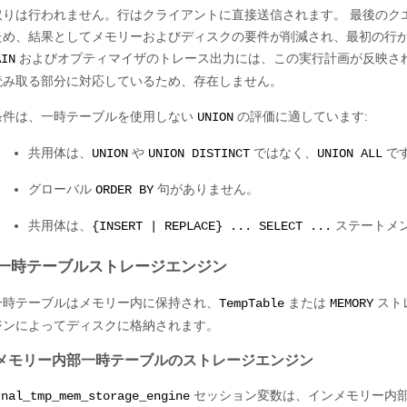
取りは行われません。行はクライアントに直接送信されます。 最後のク
ため、結果としてメモリーおよびディスクの要件が削減され、最初の行
およびオプティマイザのトレース出力には、この実行計画が反映さ
AIN
読み取る部分に対応しているため、存在しません。
条件は、一時テーブルを使用しない
の評価に適しています:
UNION
共用体は、
や
ではなく、
で
UNION
UNION DISTINCT
UNION ALL
グローバル
句がありません。
ORDER BY
共用体は、
ステートメ
{INSERT | REPLACE} ... SELECT ...
一時テーブルストレージエンジン
一時テーブルはメモリー内に保持され、
または
スト
TempTable
MEMORY
ジンによってディスクに格納されます。
メモリー内部一時テーブルのストレージエンジン
セッション変数は、インメモリー内部
rnal_tmp_mem_storage_engine