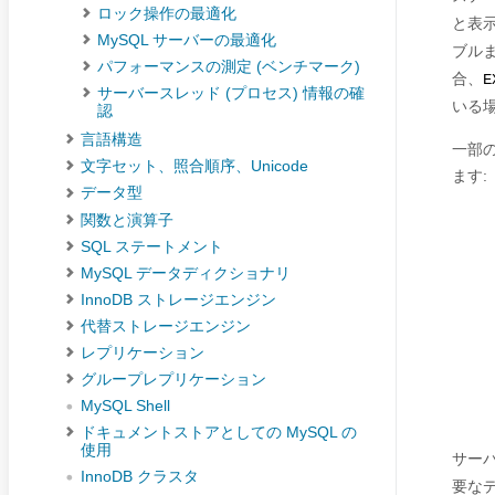
ロック操作の最適化
と表
MySQL サーバーの最適化
ブル
パフォーマンスの測定 (ベンチマーク)
合、
E
サーバースレッド (プロセス) 情報の確
いる
認
言語構造
一部
文字セット、照合順序、Unicode
ます:
データ型
関数と演算子
SQL ステートメント
MySQL データディクショナリ
InnoDB ストレージエンジン
代替ストレージエンジン
レプリケーション
グループレプリケーション
MySQL Shell
ドキュメントストアとしての MySQL の
使用
サー
InnoDB クラスタ
要な