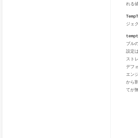
れる
Temp
ジェ
temp
ブル
設定は
スト
デフ
エン
から
てが