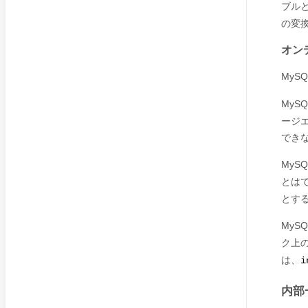
ブル
の変
オン
MyS
MySQ
ージエ
でき
MyS
とは
とす
MySQ
ク上
は、
i
内部