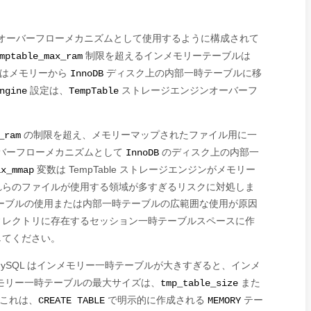
オーバーフローメカニズムとして使用するように構成されて
制限を超えるインメモリーテーブルは
mptable_max_ram
行はメモリーから
ディスク上の内部一時テーブルに移
InnoDB
設定は、
ストレージエンジンオーバーフ
ngine
TempTable
の制限を超え、メモリーマップされたファイル用に一
_ram
バーフローメカニズムとして
のディスク上の内部一
InnoDB
変数は TempTable ストレージエンジンがメモリー
ax_mmap
れらのファイルが使用する領域が多すぎるリスクに対処しま
ーブルの使用または内部一時テーブルの広範囲な使用が原因
ィレクトリに存在するセッション一時テーブルスペースに作
してください。
ySQL はインメモリー一時テーブルが大きすぎると、インメ
モリー一時テーブルの最大サイズは、
また
tmp_table_size
これは、
で明示的に作成される
テー
CREATE TABLE
MEMORY