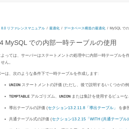
L 8.0 リファレンスマニュアル
/
最適化
/
データベース構造の最適化
/
MySQL 
4.4 MySQL での内部一時テーブルの使用
によっては、サーバーはステートメントの処理中に内部一時テーブルを作
ません。
バーは、次のような条件下で一時テーブルを作成します:
ステートメントの評価 (ただし、後で説明するいくつかの例
UNION
アルゴリズム、
または集計を使用するビューな
TEMPTABLE
UNION
導出テーブルの評価 (
セクション13.2.11.8「導出テーブル」
を参照
共通テーブル式の評価 (
セクション13.2.15「WITH (共通テーブル