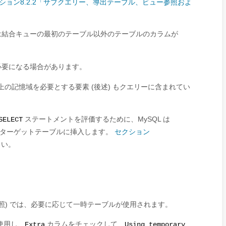
ション8.2.2「サブクエリー、導出テーブル、ビュー参照およ
は結合キューの最初のテーブル以外のテーブルのカラムが
必要になる場合があります。
の記憶域を必要とする要素 (後述) もクエリーに含まれてい
ステートメントを評価するために、MySQL は
SELECT
ターゲットテーブルに挿入します。
セクション
さい。
照) では、必要に応じて一時テーブルが使用されます。
使用し、
カラムをチェックして、
Extra
Using temporary