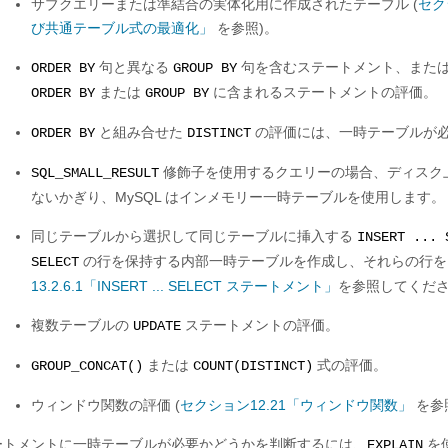
サブクエリーまたは準結合の実体化用に作成されたテーブル (
セク
び共通テーブル式の最適化」
を参照)。
句と異なる
句を含むステートメント、また
ORDER BY
GROUP BY
または
に含まれるステートメントの評価。
ORDER BY
GROUP BY
と組み合せた
の評価には、一時テーブルが
ORDER BY
DISTINCT
修飾子を使用するクエリーの場合、ディスク上
SQL_SMALL_RESULT
ないかぎり、MySQL はインメモリー一時テーブルを使用します。
同じテーブルから選択して同じテーブルに挿入する
INSERT ... 
の行を保持する内部一時テーブルを作成し、それらの行を
SELECT
13.2.6.1「INSERT ... SELECT ステートメント」
を参照してくだ
複数テーブルの
ステートメントの評価。
UPDATE
または
式の評価。
GROUP_CONCAT()
COUNT(DISTINCT)
ウィンドウ関数の評価 (
セクション12.21「ウィンドウ関数」
を参
ートメントに一時テーブルが必要かどうかを判断するには、
を
EXPLAIN