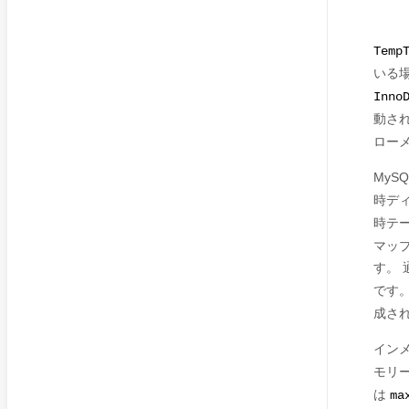
Temp
いる場
Inno
動され
ロー
MyS
時デ
時テー
マッ
す。 
です
成さ
イン
モリ
は
ma