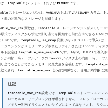
値は、
(デフォルト) および
です。
TempTable
MEMORY
ストレージエンジンは、
および
カラム、およ
Table
VARCHAR
VARBINARY
クト型の効率的なストレージを提供します。
変数は、
ストレージエンジンがメモリーマ
table_max_ram
TempTable
の形式でディスクから領域の割り当てを開始する前に占有できる RAM 
 1GiB です。
変数 (MySQL 8.0.16 で導入) は、
temptable_use_mmap
レージエンジンがメモリーマップされたファイルまたは
ディスク
InnoDB
ォルト設定は
です。 MySQL 8.0.23 で導入
temptable_use_mmap=ON
ジンが内部一時テーブルデータの
ディスク上の内部一時テーブ
InnoDB
割り当てることができるメモリーの最大量を定義します。
temptable_m
無効化され、
設定に関係なく、使用が効率的に無
temptable_use_mmap
注記
設定では、
ストレージエンジン
temptable_max_ram
TempTable
ローカルメモリーブロックは考慮されません。 スレッドローカル
メモリー割当てリクエストのサイズによって異なります。 リクエスト